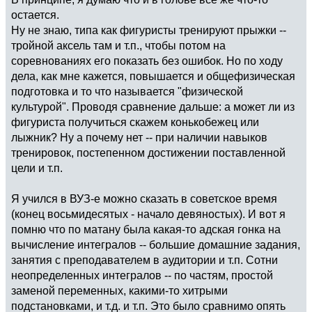
остается.
Ну не знаю, типа как фигуристы тренируют прыжки --
тройной аксель там и т.п., чтобы потом на
соревнованиях его показать без ошибок. Но по ходу
дела, как мне кажется, повышается и общефизическая
подготовка и то что называется "физической
культурой". Проводя сравнение дальше: а может ли из
фигуриста получиться скажем конькобежец или
лыжник? Ну а почему нет -- при наличии навыков
тренировок, постепенном достижении поставленной
цели и т.п.
Я учился в ВУЗ-е можно сказать в советское время
(конец восьмидесятых - начало девяностых). И вот я
помню что по матану была какая-то адская гонка на
вычисление интегралов -- большие домашние задания,
занятия с преподавателем в аудитории и т.п. Сотни
неопределенных интегралов -- по частям, простой
заменой переменных, какими-то хитрыми
подстановками, и т.д. и т.п. Это было сравнимо опять