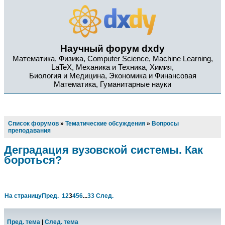
Научный форум dxdy
Математика, Физика, Computer Science, Machine Learning,
LaTeX, Механика и Техника, Химия,
Биология и Медицина, Экономика и Финансовая
Математика, Гуманитарные науки
Список форумов
»
Тематические обсуждения
»
Вопросы
преподавания
Деградация вузовской системы. Как
бороться?
На страницу
Пред.
1
2
3
4
5
6
...
33
След.
Пред. тема
|
След. тема