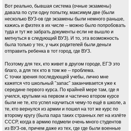
Вот реально, бывшая система (очные экзамены)
давала по сути одну попытку, максимум две (были
несколько ВУЗ-ов где экзамены были немного раньше,
кажись и физтех в их числе -- можно было попробовать
туда и тут же забрать документы если не вышло и
метнуться в следующий ВУЗ). И то, эта возможность
была только у тех, у чьих родителей были деньги
отправить ребенка в тот город, где ВУЗ.
Поэтому для тех, кто живет в другом городе, ЕГЭ это
благо, а для тех кто в том же -- проблема.
С точки зрения последующей учебы, лично мне
кажется что школьный "запас" заканчивается уже к
середине первого курса. По крайней мере там, где я
учился, крутыми на первом и частично втором курсе
были не те, кто успел научиться чему-то ещё в школе, а
те, кто вернулся из армии и пошел на тот же курс по
второму кругу (была пара таких странных лет на излёте
СССР, когда в армию подмели очень много студентов
из ВУЗ-ов, причем даже из тех, где где были военные