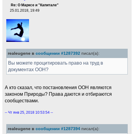
Re: О Марксе и "Капитале"
25.01.2018, 19:49
realeugene в
сообщении #1287392
писал(а):
Вы можете процитировать право на труд в
документах ООН?
А кто сказал, что постановления ООН являются
законом Природы? Права даются и отбираются
сообществами.
-- Чт янв 25, 2018 10:53:54 --
realeugene в
сообщении #1287394
писал(а):