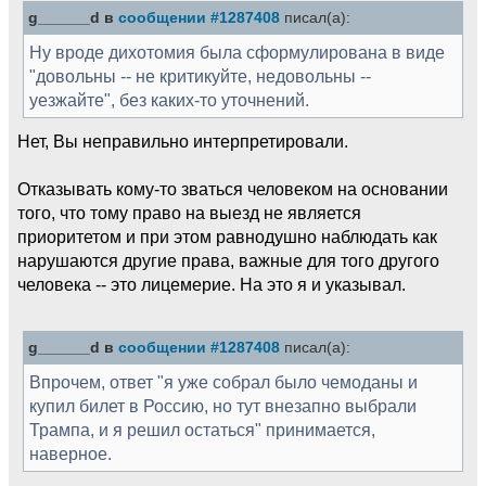
g______d в
сообщении #1287408
писал(а):
Ну вроде дихотомия была сформулирована в виде
"довольны -- не критикуйте, недовольны --
уезжайте", без каких-то уточнений.
Нет, Вы неправильно интерпретировали.
Отказывать кому-то зваться человеком на основании
того, что тому право на выезд не является
приоритетом и при этом равнодушно наблюдать как
нарушаются другие права, важные для того другого
человека -- это лицемерие. На это я и указывал.
g______d в
сообщении #1287408
писал(а):
Впрочем, ответ "я уже собрал было чемоданы и
купил билет в Россию, но тут внезапно выбрали
Трампа, и я решил остаться" принимается,
наверное.