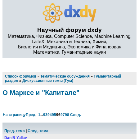
Научный форум dxdy
Математика, Физика, Computer Science, Machine Learning,
LaTeX, Механика и Техника, Химия,
Биология и Медицина, Экономика и Финансовая
Математика, Гуманитарные науки
Список форумов
»
Тематические обсуждения
»
Гуманитарный
раздел
»
Дискуссионные темы (Гум)
О Марксе и "Капитале"
На страницу
Пред.
1
...
93
94
95
96
97
98
След.
Пред. тема
|
След. тема
Dan B-Yallay