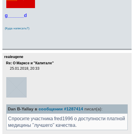
g______d
(Куда написать?)
realeugene
Re: О Марксе и "Капитале"
25.01.2018, 20:33
Dan B-Yallay в
сообщении #1287414
писал(а):
Спросите участника fred1996 о доступности платной
медицины "лучшего" качества.