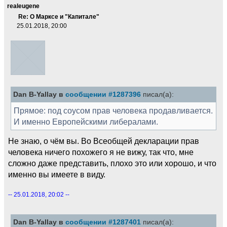
realeugene
Re: О Марксе и "Капитале"
25.01.2018, 20:00
Dan B-Yallay в
сообщении #1287396
писал(а):
Прямое: под соусом прав человека продавливается.
И именно Европейскими либералами.
Не знаю, о чём вы. Во Всеобщей декларации прав
человека ничего похожего я не вижу, так что, мне
сложно даже представить, плохо это или хорошо, и что
именно вы имеете в виду.
-- 25.01.2018, 20:02 --
Dan B-Yallay в
сообщении #1287401
писал(а):