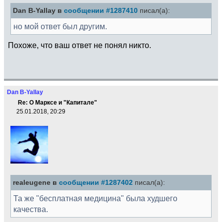
Dan B-Yallay в
сообщении #1287410
писал(а):
но мой ответ был другим.
Похоже, что ваш ответ не понял никто.
Dan B-Yallay
Re: О Марксе и "Капитале"
25.01.2018, 20:29
realeugene в
сообщении #1287402
писал(а):
Та же "бесплатная медицина" была худшего
качества.