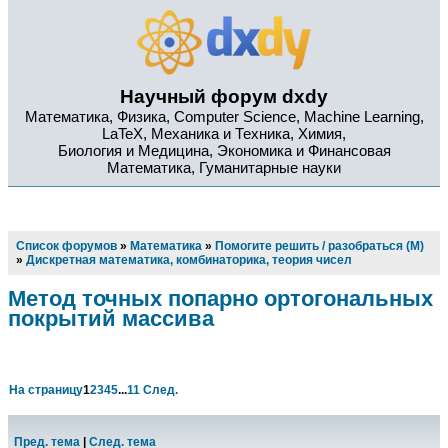
Научный форум dxdy
Математика, Физика, Computer Science, Machine Learning,
LaTeX, Механика и Техника, Химия,
Биология и Медицина, Экономика и Финансовая
Математика, Гуманитарные науки
Список форумов
»
Математика
»
Помогите решить / разобраться (М)
»
Дискретная математика, комбинаторика, теория чисел
Метод точных попарно ортогональных
покрытий массива
На страницу
1
2
3
4
5
...
11
След.
Пред. тема
|
След. тема