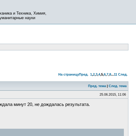
ханика и Техника, Химия,
Гуманитарные науки
На страницу
Пред.
1
,
2
,
3
,
4
,
5
,
6
,
7
,
8
...
11
След.
Пред. тема
|
След. тема
25.06.2015, 11:06
 ждала минут 20, не дождалась результата.