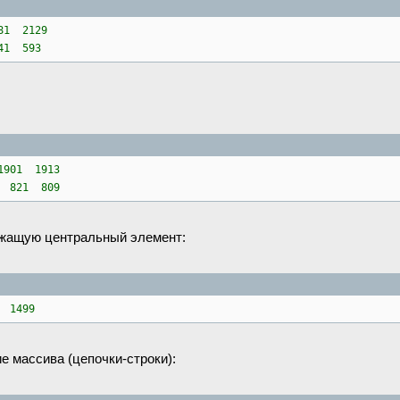
81 2129
41 593
1901 1913
3 821 809
ржащую центральный элемент:
 1499
е массива (цепочки-строки):