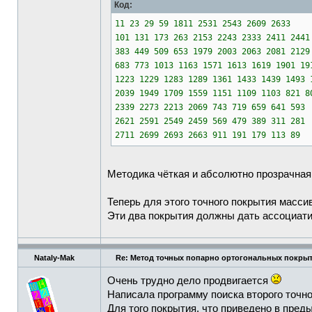
Код:
11 23 29 59 1811 2531 2543 2609 2633
101 131 173 263 2153 2243 2333 2411 2441
383 449 509 653 1979 2003 2063 2081 2129
683 773 1013 1163 1571 1613 1619 1901 19
1223 1229 1283 1289 1361 1433 1439 1493 
2039 1949 1709 1559 1151 1109 1103 821 8
2339 2273 2213 2069 743 719 659 641 593
2621 2591 2549 2459 569 479 389 311 281
2711 2699 2693 2663 911 191 179 113 89
Методика чёткая и абсолютно прозрачная
Теперь для этого точного покрытия масси
Эти два покрытия должны дать ассоциатив
Nataly-Mak
Re: Метод точных попарно ортогональных покры
Очень трудно дело продвигается
Написала программу поиска второго точн
Для того покрытия, что приведено в пред