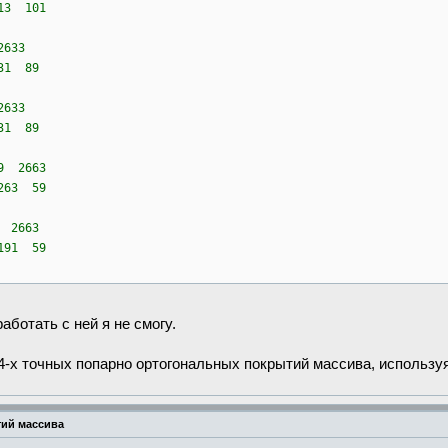
13 101
633
31 89
633
31 89
9 2663
263 59
 2663
191 59
аботать с ней я не смогу.
4-х точных попарно ортогональных покрытий массива, используя
тий массива