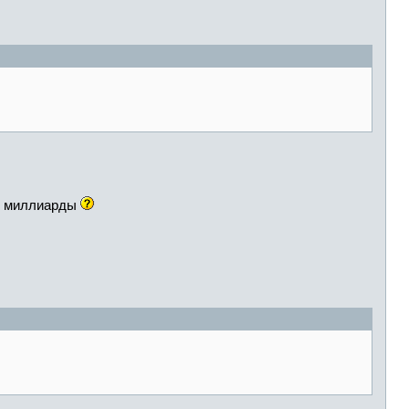
в, миллиарды