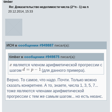
timber
Re: Доказательство неделимости числа (2^n - 1) на n
20.12.2014, 15:33
ИСН в
сообщении #949887
писал(а):
timber в
сообщении #949875
писал(а):
является членом арифметической прогрессии с
шагом
(для данного примера).
Верно. То самое, что надо. Почти. Только можно
сказать конкретнее. А то, знаете, числа 1, 3, 5, 7...
тоже являются членами арифметической
прогрессии с тем же самым шагом... но есть нюанс.