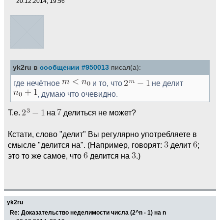
20.12.2014, 19:56
yk2ru в
сообщении #950013
писал(а):
где нечётное
и то, что
не делит
, думаю что очевидно.
Т.е.
на
делиться не может?
Кстати, слово "делит" Вы регулярно употребляете в
смысле "делится на". (Например, говорят:
делит
;
это то же самое, что
делится на
.)
yk2ru
Re: Доказательство неделимости числа (2^n - 1) на n