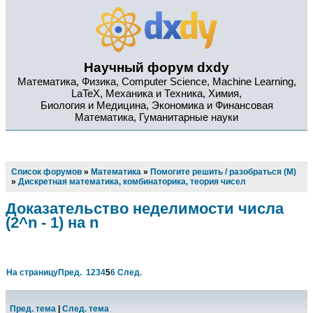
Научный форум dxdy
Математика, Физика, Computer Science, Machine Learning,
LaTeX, Механика и Техника, Химия,
Биология и Медицина, Экономика и Финансовая
Математика, Гуманитарные науки
Список форумов
»
Математика
»
Помогите решить / разобраться (М)
»
Дискретная математика, комбинаторика, теория чисел
Доказательство неделимости числа
(2^n - 1) на n
На страницу
Пред.
1
2
3
4
5
6
След.
Пред. тема
|
След. тема