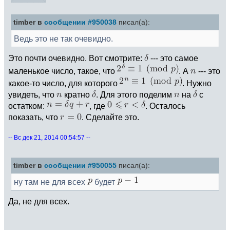
timber в
сообщении #950038
писал(а):
Ведь это не так очевидно.
Это почти очевидно. Вот смотрите:
--- это самое
маленькое число, такое, что
. А
--- это
какое-то число, для которого
. Нужно
увидеть, что
кратно
. Для этого поделим
на
с
остатком:
, где
. Осталось
показать, что
. Сделайте это.
-- Вс дек 21, 2014 00:54:57 --
timber в
сообщении #950055
писал(а):
ну там не для всех
будет
Да, не для всех.