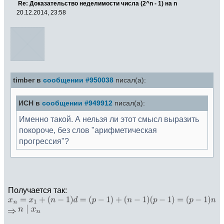
Re: Доказательство неделимости числа (2^n - 1) на n
20.12.2014, 23:58
timber в
сообщении #950038
писал(а):
ИСН в
сообщении #949912
писал(а):
Именно такой. А нельзя ли этот смысл выразить
покороче, без слов "арифметическая
прогрессия"?
Получается так: