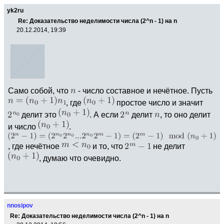
yk2ru
Re: Доказательство неделимости числа (2^n - 1) на n
20.12.2014, 19:39
Само собой, что
- число составное и нечётное. Пусть
, где
простое число и значит
делит это
. А если
делит
, то оно делит
и число
.
, где нечётное
и то, что
не делит
, думаю что очевидно.
nnosipov
Re: Доказательство неделимости числа (2^n - 1) на n