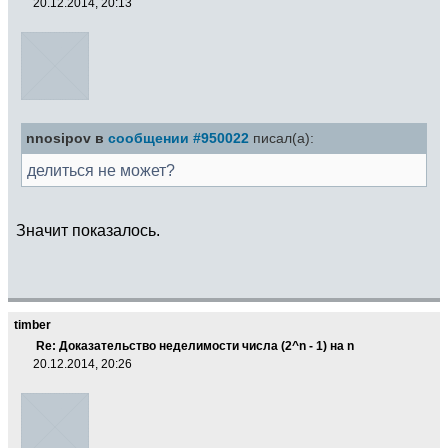
20.12.2014, 20:13
nnosipov в
сообщении #950022
писал(а):
делиться не может?
Значит показалось.
timber
Re: Доказательство неделимости числа (2^n - 1) на n
20.12.2014, 20:26