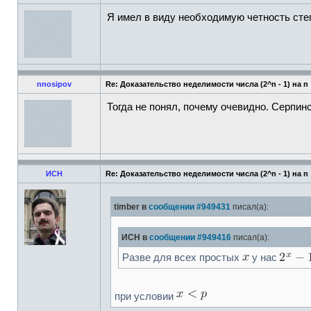
Я имел в виду необходимую четность ст
nnosipov
Re: Доказательство неделимости числа (2^n - 1) на n
Тогда не понял, почему очевидно. Серпин
ИСН
Re: Доказательство неделимости числа (2^n - 1) на n
timber в
сообщении #949431
писал(а):
ИСН в
сообщении #949416
писал(а):
Разве для всех простых
у нас
при условии