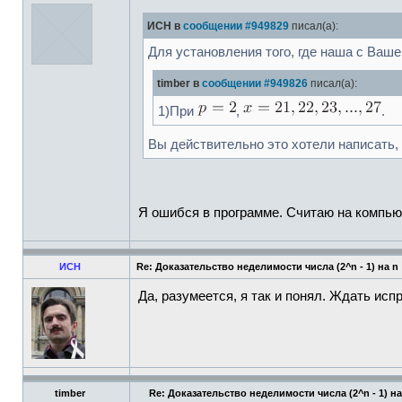
ИСН в
сообщении #949829
писал(а):
Для установления того, где наша с Ваше
timber в
сообщении #949826
писал(а):
1)При
,
.
Вы действительно это хотели написать,
Я ошибся в программе. Считаю на компьют
ИСН
Re: Доказательство неделимости числа (2^n - 1) на n
Да, разумеется, я так и понял. Ждать исп
timber
Re: Доказательство неделимости числа (2^n - 1) на