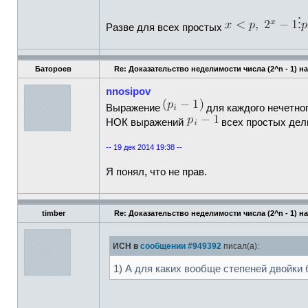
Разве для всех простых
Батороев
Re: Доказательство неделимости числа (2^n - 1) на
nnosipov
Выражение
для каждого нечетног
НОК выражений
всех простых дел
-- 19 дек 2014 19:38 --
Я понял, что не прав.
timber
Re: Доказательство неделимости числа (2^n - 1) на
ИСН в
сообщении #949392
писал(а):
1) А для каких вообще степеней двойки