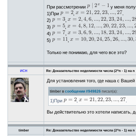
При рассмотрении
у меня полу
1)При
,
.
2)
,
3)
,
4)
,
5)
,
Только не понимаю, для чего все это?
ИСН
Re: Доказательство неделимости числа (2^n - 1) на n
Для установления того, где наша с Вашей 
timber в
сообщении #949826
писал(а):
1)При
,
.
Вы действительно это хотели написать, 
timber
Re: Доказательство неделимости числа (2^n - 1) на n