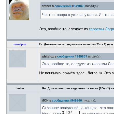
timber в
сообщении #949843
писал(а):
Честно говоря я уже запутался. И что на
Это, вообще-то, следует из
теоремы Лагр
nnosipov
Re: Доказательство неделимости числа (2^n - 1) на n
whitefox в
сообщении #949867
писал(а):
Это, вообще-то, следует из теоремы Ла
Не понимаю, причём здесь Лагранж. Это в
timber
Re: Доказательство неделимости числа (2^n - 1) на
ИСН в
сообщении #949866
писал(а):
Странное поведение на концах - это опят