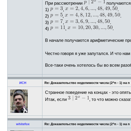
При рассмотрении
получаются 
1)
,
.
2)
,
.
3)
,
.
4)
,
.
В начале получаются арифметические прогр
Честно говоря я уже запутался. И что нам
Все-таки очень хотелось бы во всем разо
ИСН
Re: Доказательство неделимости числа (2^n - 1) на n
Странное поведение на концах - это опять
Итак, если
, то что можно сказ
whitefox
Re: Доказательство неделимости числа (2^n - 1) на n