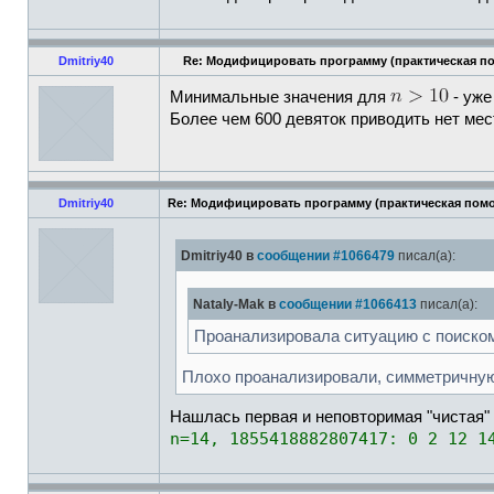
Dmitriy40
Re: Модифицировать программу (практическая п
Минимальные значения для
- уж
Более чем 600 девяток приводить нет мест
Dmitriy40
Re: Модифицировать программу (практическая пом
Dmitriy40 в
сообщении #1066479
писал(а):
Nataly-Mak в
сообщении #1066413
писал(а):
Проанализировала ситуацию с поиском 
Плохо проанализировали, симметричную
Нашлась первая и неповторимая "чистая"
n=14, 1855418882807417: 0 2 12 1