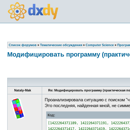
Список форумов
»
Тематические обсуждения
»
Computer Science
»
Програ
Модифицировать программу (практич
Nataly-Mak
Re: Модифицировать программу (практическая п
Проанализировала ситуацию с поиском "чи
Это последняя, найденная мной, не симм
Код:
[1422264371189, 1422264371191, 142226437
1422264371417, 1422264371419, 1422264371