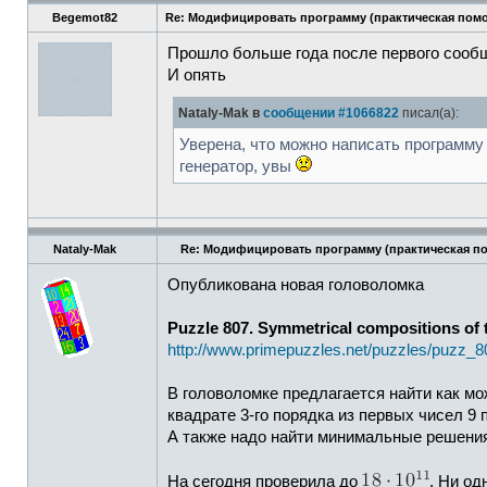
Begemot82
Re: Модифицировать программу (практическая пом
Прошло больше года после первого сооб
И опять
Nataly-Mak в
сообщении #1066822
писал(а):
Уверена, что можно написать программу 
генератор, увы
Nataly-Mak
Re: Модифицировать программу (практическая п
Опубликована новая головоломка
Puzzle 807. Symmetrical compositions of 
http://www.primepuzzles.net/puzzles/puzz_8
В головоломке предлагается найти как м
квадрате 3-го порядка из первых чисел 9 
А также надо найти минимальные решени
На сегодня проверила до
. Ни од