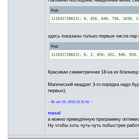
Напомню последний, найденный мной, си
Код:
1110317288231: 0, 450, 648, 756, 1038, 1
здесь показаны только первые числа пар 
Код:
1110317288231: 0, 2, 450, 452, 648, 650,
Красивая симметричная 18-ка из близнецо
Магический квадрат 3-го порядка надо буд
первых).
-- Вс окт 25, 2015 23:32:42 --
maxal
а можно приведённую программку оптими
Ну чтобы хоть чуть-чуть побыстрее работ