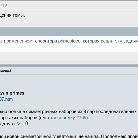
ощь)
щения темы.
с применением генератора primesieve, которая решит эту задачу
омощь)
twin primes
07.htm
ожно больше симметричных наборов из 9 пар последовательных 
пар таких наборов (см.
головоломку #769
).
я для
.
ной новой симметричной "девяточки" не нашла. Продолжаю пров