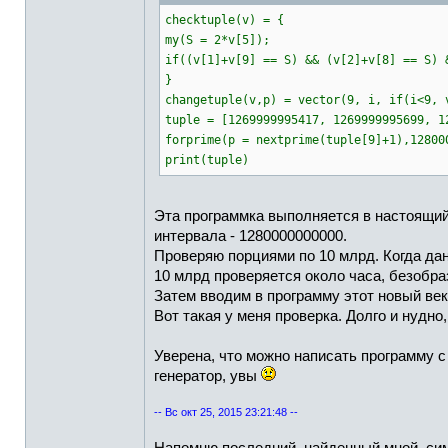
checktuple(v) = {
my(S = 2*v[5]);
if((v[1]+v[9] == S) && (v[2]+v[8] == S) 
}
changetuple(v,p) = vector(9, i, if(i<9, 
tuple = [1269999995417, 1269999995699, 1
forprime(p = nextprime(tuple[9]+1),12800
print(tuple)
Эта программка выполняется в настоящий м
интервала - 1280000000000.
Проверяю порциями по 10 млрд. Когда дан
10 млрд проверяется около часа, безобра
Затем вводим в программу этот новый век
Вот такая у меня проверка. Долго и нудно,
Уверена, что можно написать программу 
генератор, увы
-- Вс окт 25, 2015 23:21:48 --