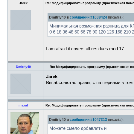
Jarek
Re: Модифицировать программу (практическая пом
Dmitriy40 в
сообщении #1038424
писал(а):
Минимальная возможная разница для К
0 6 18 36 48 60 66 78 90 120 126 168 210 
I am afraid it covers all residues mod 17.
Dmitriy40
Re: Модифицировать программу (практическая п
Jarek
Вы абсолютно правы, с паттернами в том
maxal
Re: Модифицировать программу (практическая пом
Dmitriy40 в
сообщении #1047313
писал(а):
Можете смело добавлять и