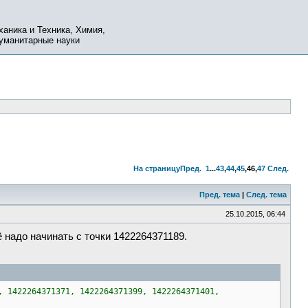
ханика и Техника, Химия,
Гуманитарные науки
На страницу
Пред.
1
...
43
,
44
,
45
,
46
,
47
След.
Пред. тема
|
След. тема
25.10.2015, 06:44
 надо начинать с точки 1422264371189.
, 1422264371371, 1422264371399, 1422264371401,