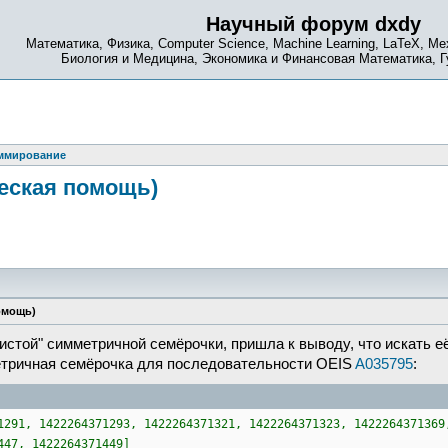
Научный форум dxdy
Математика, Физика, Computer Science, Machine Learning, LaTeX, Ме
Биология и Медицина, Экономика и Финансовая Математика, 
ммирование
еская помощь)
омощь)
стой" симметричной семёрочки, пришла к выводу, что искать её
етричная семёрочка для последовательности OEIS
A035795
:
1291, 1422264371293, 1422264371321, 1422264371323, 1422264371369
447, 1422264371449]