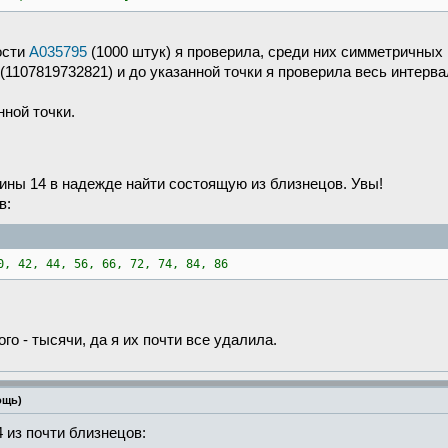
ости
A035795
(1000 штук) я проверила, среди них симметричных 
(1107819732821) и до указанной точки я проверила весь интерва
нной точки.
ны 14 в надежде найти состоящую из близнецов. Увы!
в:
0, 42, 44, 56, 66, 72, 74, 84, 86
о - тысячи, да я их почти все удалила.
ощь)
из почти близнецов: