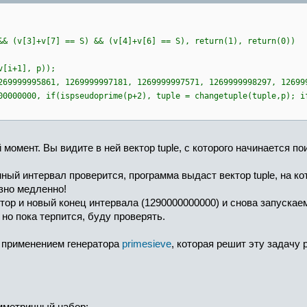
&& (v[3]+v[7] == S) && (v[4]+v[6] == S), return(1), return(0))
v[i+1], p));
269999995861, 1269999997181, 1269999997571, 1269999998297, 12699
00000000, if(ispseudoprime(p+2), tuple = changetuple(tuple,p); i
омент. Вы видите в ней вектор tuple, с которого начинается по
ный интервал проверится, программа выдаст вектор tuple, на к
зно медленно!
тор и новый конец интервала (1290000000000) и снова запускае
 но пока терпится, буду проверять.
с применением генератора
primesieve
, которая решит эту задачу 