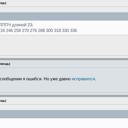
ощь)
ПППЧ длиной 23:
216 246 258 270 276 288 300 318 330 336
омощь)
 сообщении я ошибся. Но уже давно
исправился
.
ощь)