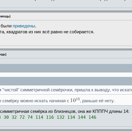
омощь)
е были
приведены
.
а, квадратов из них всё равно не собирается.
ощь)
"чистой" симметричной семёрочки, пришла к выводу, что искать
 семёрку можно искать начиная с
, раньше её нету.
 симметричная семёрка из близнецов, она же КПППЧ длины 14:
4 30 32 72 74 114 116 132 134 144 146