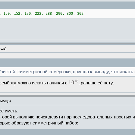
, 150, 152, 170, 222, 288, 290, 300, 302
ощь)
чистой" симметричной семёрочки, пришла к выводу, что искать е
семёрку можно искать начиная с
, раньше её нету.
омощь)
ё иметь.
торой выполняю поиск девяти пар последовательных простых ч
оторые образуют симметричный набор: