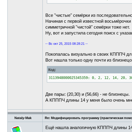
Все "чистые" семёрки из последовательн
Начиная с первой известной восьмёрочки 
симметричной "чистой" семёрки тоже нет.
Ну, вот и запустила сегодня поиск с указа
-- Вс окт 25, 2015 08:28:21 --
Покопалась визуально в своих КПППЧ дли
Вот нашла только одну почти из близнецо
Код:
3113948000025345359: 0, 2, 12, 14, 20, 3
Две пары: (20,30) и (56,66) - не близнецы.
А КПППЧ длины 14 у меня было очень мног
Nataly-Mak
Re: Модифицировать программу (практическая пом
Ещё нашла аналогичную КПППЧ длины 14 