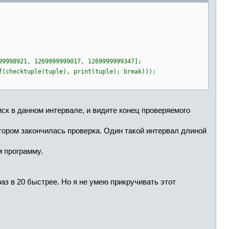
99998921, 1269999999017, 1269999999347];
f(checktuple(tuple), print(tuple); break)));
иск в данном интервале, и видите конец проверяемого
отором закончилась проверка. Один такой интервал длиной
м программу.
раз в 20 быстрее. Но я не умею прикручивать этот