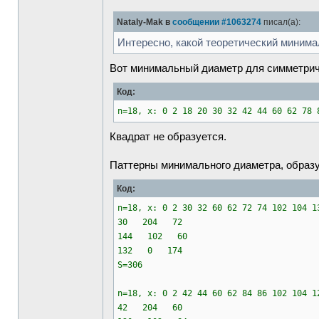
Nataly-Mak в
сообщении #1063274
писал(а):
Интересно, какой теоретический минима
Вот минимальный диаметр для симметрич
Код:
n=18, x: 0 2 18 20 30 32 42 44 60 62 78 
Квадрат не образуется.
Паттерны минимального диаметра, образ
Код:
n=18, x: 0 2 30 32 60 62 72 74 102 104 1
30 204 72
144 102 60
132 0 174
S=306
n=18, x: 0 2 42 44 60 62 84 86 102 104 1
42 204 60