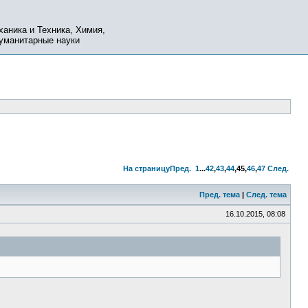
ханика и Техника, Химия,
Гуманитарные науки
На страницу
Пред.
1
...
42
,
43
,
44
,
45
,
46
,
47
След.
Пред. тема
|
След. тема
16.10.2015, 08:08