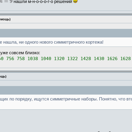
нашли м-н-о-о-о-г-о решений
омощь)
е нашла, ни одного нового симметричного кортежа!
уже совсем близко:
50 756 758 1038 1040 1320 1322 1428 1430 1626 1628
ощь)
щих по порядку, ищутся симметричные наборы. Понятно, что вт