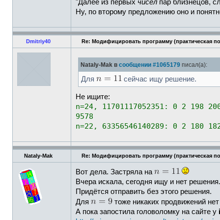
"Далее из первых
чисел
пар близнецов, с
Ну, по второму предложению оно и понятн
Dmitriy40
Re: Модифицировать программу (практическая п
Nataly-Mak в
сообщении #1065179
писал(а):
Для
сейчас ищу решение.
Не ищите:
n=24, 11701117052351: 0 2 198 20
9578
n=22, 63356546140289: 0 2 180 18
Nataly-Mak
Re: Модифицировать программу (практическая п
Вот дела. Застряла на
Вчера искала, сегодня ищу и нет решения
Придётся отправить без этого решения.
Для
тоже никаких продвижений нет
А пока запостила головоломку на сайте у