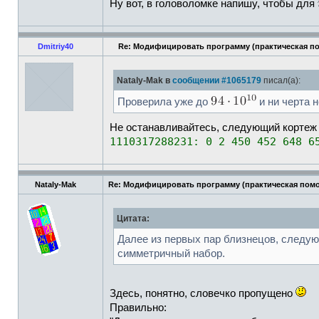
Ну вот, в головоломке напишу, чтобы для
Dmitriy40
Re: Модифицировать программу (практическая п
Nataly-Mak в
сообщении #1065179
писал(а):
Проверила уже до
и ни черта н
Не останавливайтесь, следующий кортеж 
1110317288231: 0 2 450 452 648 6
Nataly-Mak
Re: Модифицировать программу (практическая пом
Цитата:
Далее из первых пар близнецов, следую
симметричный набор.
Здесь, понятно, словечко пропущено
Правильно: