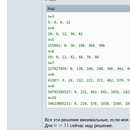
Код:
n=3
5: 0, 6, 12
n=4
29: 0, 12, 30, 42
n=5
155861: 0, 30, 198, 366, 396
n=6
59: 0, 12, 42, 48, 78, 90
n=7
227927459: 0, 138, 180, 240, 300, 342, 4
n=8
41387: 0, 24, 132, 222, 372, 462, 570, 5
n=9
54793185527: 0, 132, 462, 642, 1032, 142
n=10
34623805211: 0, 210, 576, 1038, 1560, 18
Все эти решения минимальные, если моя п
Для
сейчас ищу решение.