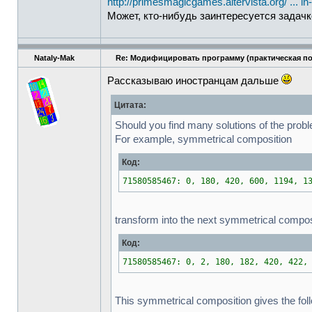
http://primesmagicgames.altervista.org/ ... in
Может, кто-нибудь заинтересуется задачк
Nataly-Mak
Re: Модифицировать программу (практическая п
Рассказываю иностранцам дальше
Цитата:
Should you find many solutions of the prob
For example, symmetrical composition
Код:
71580585467: 0, 180, 420, 600, 1194, 1
transform into the next symmetrical compos
Код:
71580585467: 0, 2, 180, 182, 420, 422,
This symmetrical composition gives the fol