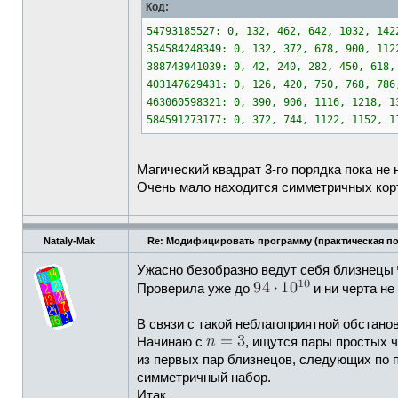
Код:
54793185527: 0, 132, 462, 642, 1032, 142
354584248349: 0, 132, 372, 678, 900, 112
388743941039: 0, 42, 240, 282, 450, 618,
403147629431: 0, 126, 420, 750, 768, 786
463060598321: 0, 390, 906, 1116, 1218, 1
584591273177: 0, 372, 744, 1122, 1152, 1
Магический квадрат 3-го порядка пока не 
Очень мало находится симметричных корт
Nataly-Mak
Re: Модифицировать программу (практическая п
Ужасно безобразно ведут себя близнецы
Проверила уже до
и ни черта не
В связи с такой неблагоприятной обстано
Начинаю с
, ищутся пары простых 
из первых пар близнецов, следующих по п
симметричный набор.
Итак,