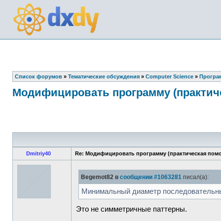
Список форумов
»
Тематические обсуждения
»
Computer Science
»
Програ
Модифицировать программу (практич
Dmitriy40
Re: Модифицировать программу (практическая пом
Begemot82 в
сообщении #1063281
писал(а):
Минимальный диаметр последовательных
Это не симметричные паттерны.