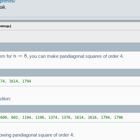
-primes/
ой.
омощь)
lem for
, you can make pandiagonal squares of order 4.
374, 1614, 1794
ition:
 600, 602, 1194, 1196, 1374, 1376, 1614, 1616, 1794, 1796
lowing pandiagonal square of order 4: