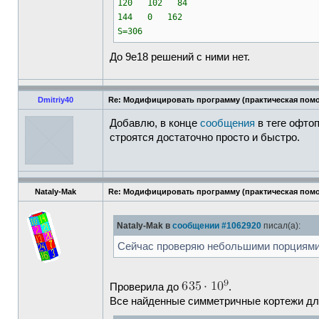
120 102 84
144 0 162
S=306
До 9е18 решений с ними нет.
Dmitriy40
Re: Модифицировать программу (практическая пом
Добавлю, в конце
сообщения
в теге офто
строятся достаточно просто и быстро.
Nataly-Mak
Re: Модифицировать программу (практическая пом
Nataly-Mak в
сообщении #1062920
писал(а):
Сейчас проверяю небольшими порциями -
Проверила до
.
Все найденные симметричные кортежи дл