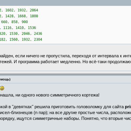
2, 1602, 1932, 2064
2, 1428, 1668, 1800
 660, 858, 900
, 1116, 1410, 1536
320, 1530, 2046, 2436
182, 1560, 1932, 2304
найден, если ничего не пропустила, переходя от интервала к инт
ежей. И программа работает медленно. Но всё-таки продолжаю 
омощь)
 нашла, ни одного нового симметричного кортежа!
вкой в "девятках" решила приготовить головоломку для сайта
pr
чисел-близнецов (n пар); на все другие простые числа, распол
орядку, ищутся симметричные наборы. Понятно, что вторые чис