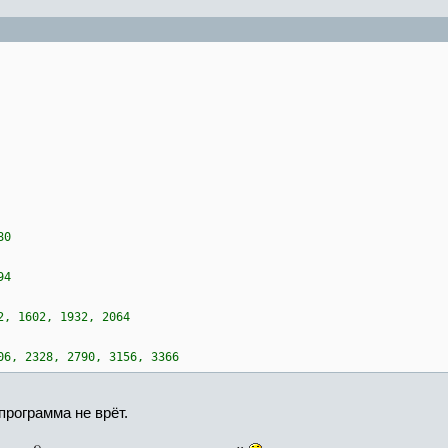
80
94
2, 1602, 1932, 2064
06, 2328, 2790, 3156, 3366
рограмма не врёт.