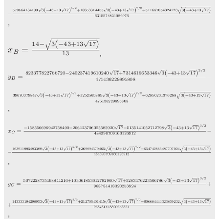
,
,
,
,
,