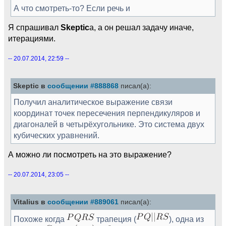
А что смотреть-то? Если речь и
Я спрашивал
Skeptic
а, а он решал задачу иначе,
итерациями.
-- 20.07.2014, 22:59 --
Skeptic в
сообщении #888868
писал(а):
Получил аналитическое выражение связи
координат точек пересечения перпендикуляров и
диагоналей в четырёхугольнике. Это система двух
кубических уравнений.
А можно ли посмотреть на это выражение?
-- 20.07.2014, 23:05 --
Vitalius в
сообщении #889061
писал(а):
Похоже когда
трапеция (
), одна из