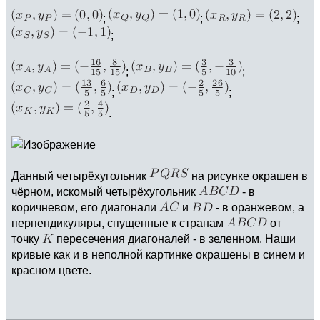
;
;
;
;
;
;
;
;
.
Данный четырёхугольник
на рисунке окрашен в
чёрном, искомый четырёхугольник
- в
коричневом, его диагонали
и
- в оранжевом, а
перпендикуляры, спущенные к странам
от
точку
пересечения диагоналей - в зеленном. Наши
кривые как и в неполной картинке окрашены в синем и
красном цвете.