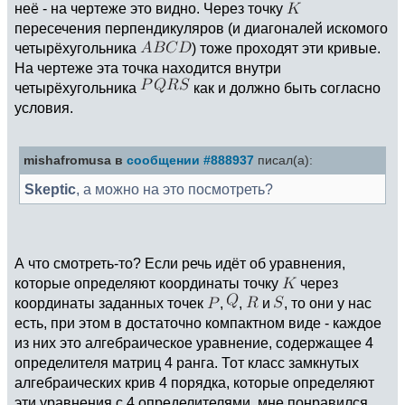
неё - на чертеже это видно. Через точку
пересечения перпендикуляров (и диагоналей искомого
четырёхугольника
) тоже проходят эти кривые.
На чертеже эта точка находится внутри
четырёхугольника
как и должно быть согласно
условия.
mishafromusa в
сообщении #888937
писал(а):
Skeptic
, а можно на это посмотреть?
А что смотреть-то? Если речь идёт об уравнения,
которые определяют координаты точку
через
координаты заданных точек
,
,
и
, то они у нас
есть, при этом в достаточно компактном виде - каждое
из них это алгебраическое уравнение, содержащее 4
определителя матриц 4 ранга. Тот класс замкнутых
алгебраических крив 4 порядка, которые определяют
эти уравнения с 4 определителями, мне понравился.