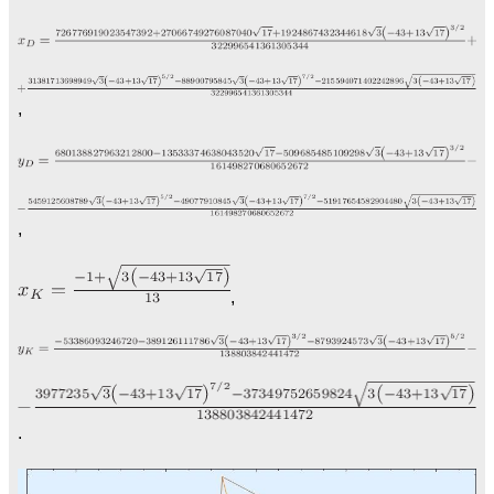
,
,
,
.