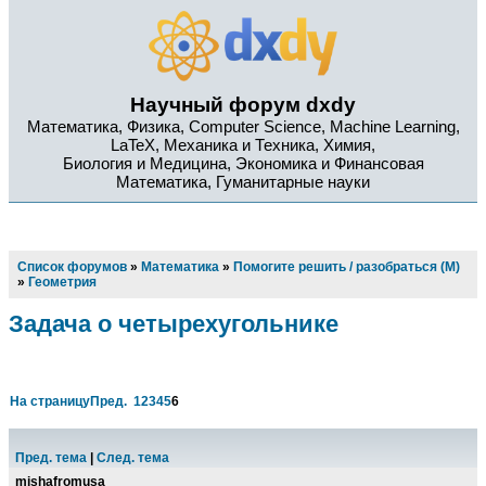
Научный форум dxdy
Математика, Физика, Computer Science, Machine Learning,
LaTeX, Механика и Техника, Химия,
Биология и Медицина, Экономика и Финансовая
Математика, Гуманитарные науки
Список форумов
»
Математика
»
Помогите решить / разобраться (М)
»
Геометрия
Задача о четырехугольнике
На страницу
Пред.
1
2
3
4
5
6
Пред. тема
|
След. тема
mishafromusa