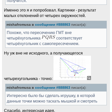
получится.
Именно это я и попробовал. Картинки - результат
малых отклонений от четырех окружностей.
mishafromusa в
сообщении #888863
писал(а):
Похоже, что пересечению ГМТ вне
четырёхугольника
соответствует
четырёхугольник с самопересечением.
Ну уж вне не исходного, а получающегося
четырехугольника - точно:
mishafromusa в
сообщении #888863
писал(а):
Интересно было бы сделать игрушку, в которой
данные точки можно таскать мышкой и смотреть
Спасибо, интересная идея.