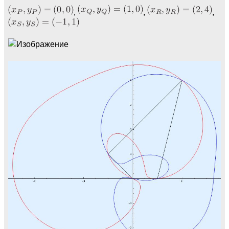
,
,
,