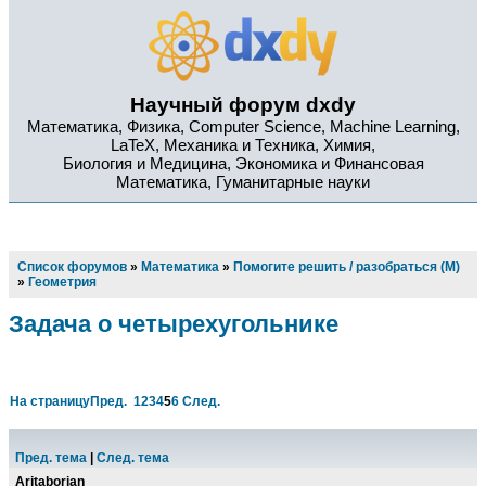
Научный форум dxdy
Математика, Физика, Computer Science, Machine Learning,
LaTeX, Механика и Техника, Химия,
Биология и Медицина, Экономика и Финансовая
Математика, Гуманитарные науки
Список форумов
»
Математика
»
Помогите решить / разобраться (М)
»
Геометрия
Задача о четырехугольнике
На страницу
Пред.
1
2
3
4
5
6
След.
Пред. тема
|
След. тема
Aritaborian