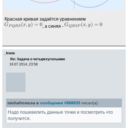
Красная кривая задаётся уравнением
, а синяя -
_Ivana
Re: Задача о четырехугольнике
19.07.2014, 23:58
mishafromusa в
сообщении #888835
писал(а):
Надо пошевелить данные точки и посмотреть что
получится.