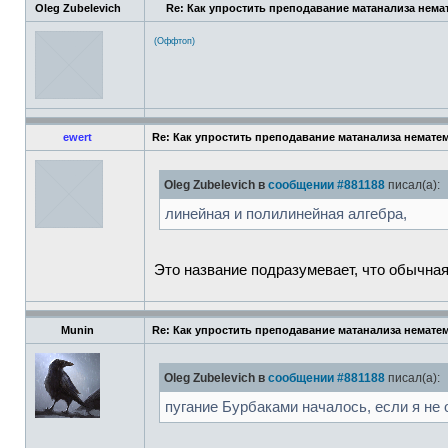
Oleg Zubelevich
Re: Как упростить преподавание матанализа нема
(Оффтоп)
ewert
Re: Как упростить преподавание матанализа немате
Oleg Zubelevich в
сообщении #881188
писал(а):
линейная и полилинейная алгебра,
Это название подразумевает, что обычная
Munin
Re: Как упростить преподавание матанализа немате
Oleg Zubelevich в
сообщении #881188
писал(а):
пугание Бурбаками началось, если я не