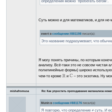
определения можно "пробегать бегом".
Суть можно и для математиков, и для не
ewert в
сообщении #881198
писал(а):
Это название подразумевает, что обычна
Я могу понять причины, по которым коне
анализу. Всё-таки это не совсем чистая 
полилинейные формы) широко используют
чем-то кроме
и
– это экзотика. Ну м
mishafromusa
Re: Как упростить преподавание матанализа нема
Munin в
сообщении #881176
писал(а):
Я повторю, что определение ≠ суть. И е