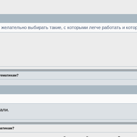
желательно выбирать такие, с которыми легче работать и кото
тематикам?
али.
матикам?