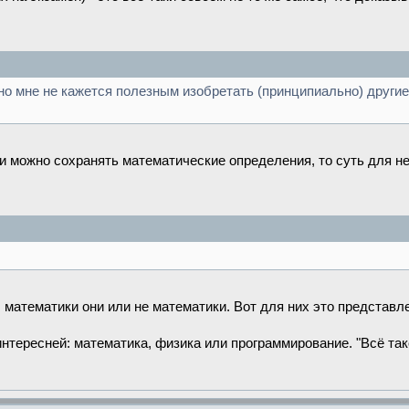
но мне не кажется полезным изобретать (принципиально) други
ли можно сохранять математические определения, то суть для н
 математики они или не математики. Вот для них это представл
нтересней: математика, физика или программирование. "Всё тако