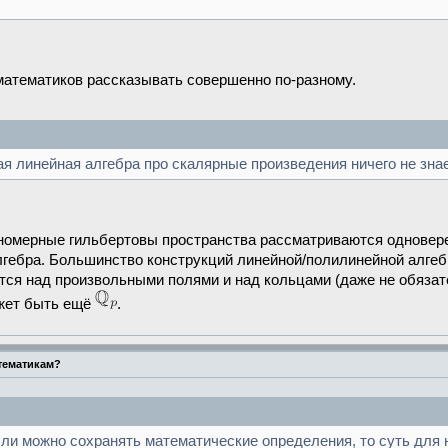
-математиков рассказывать совершенно по-разному.
я линейная алгебра про скалярные произведения ничего не знае
чномерные гильбертовы пространства рассматриваются одновер
алгебра. Большинство конструкций линейной/полилинейной алге
ся над произвольными полями и над кольцами (даже не обязат
ожет быть ещё
.
тематикам?
сли можно сохранять математические определения, то суть для 