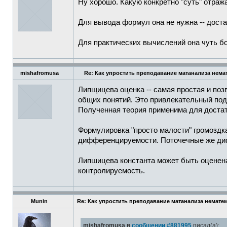
Ну хорошо. Какую конкретно "суть" отраж
Для вывода формул она не нужна -- достат
Для практических вычислений она чуть бо
mishafromusa
Re: Как упростить преподавание матанализа нема
Липщицева оценка -- самая простая и по
общих понятий. Это привлекательный под
Полученная теория применима для достат
Формулировка "просто малости" громоздка
дифференцируемости. Поточечные же дифф
Липшицева константа может быть оценена
контролируемость.
Munin
Re: Как упростить преподавание матанализа немате
mishafromusa в
сообщении #881995
писал(а):