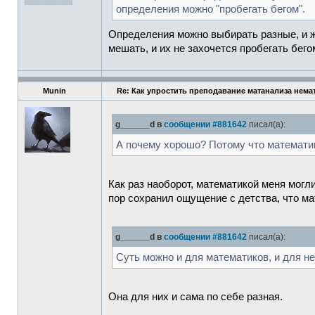
определения можно "пробегать бегом".
Определения можно выбирать разные, и же
мешать, и их не захочется пробегать бего
Munin
Re: Как упростить преподавание матанализа нема
g______d в
сообщении #881642
писал(а):
А почему хорошо? Потому что математи
Как раз наоборот, математикой меня могли
пор сохранил ощущение с детства, что ма
g______d в
сообщении #881642
писал(а):
Суть можно и для математиков, и для н
Она для них и сама по себе разная.