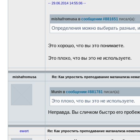
-- 29.06.2014 14:55:06 --
mishafromusa в
сообщении #881651
писал(а):
Определения можно выбирать разные, и 
Это хорошо, что вы это понимаете.
Это плохо, что вы это не используете.
mishafromusa
Re: Как упростить преподавание матанализа нема
Munin в
сообщении #881781
писал(а):
Это плохо, что вы это не используете.
Неправда. Вы сличком быстро его пробеж
ewert
Re: Как упростить преподавание матанализа немате