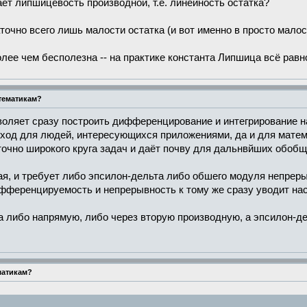
ает липшицевость производной, т.е. линейность остатка?
очно всего лишь малости остатка (и вот именно в просто малост
лее чем бесполезна -- на практике константа Липшица всё рав
тематикам?
зволяет сразу построить дифференцирование и интегрирование н
ход для людей, интересующихся приложениями, да и для матема
очно широкого круга задач и даёт почву для дальнвйших обобщ
я, и требует либо эпсилон-дельта либо обшего модуля непреры
еренцируемость и непрерывность к тому же сразу уводит нас 
 либо напрямую, либо через вторую производную, а эпсилон-дел
матикам?