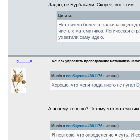
Ладно, не Бурбаками. Скорее, вот этим:
Цитата:
Нет ничего более отталкивающего дл
чистых математиков. Логическая стр
ухватили саму идею.
g______d
Re: Как упростить преподавание матанализа нема
Munin в
сообщении #881176
писал(а):
Хорошо, что меня тогда никто не пугал 
А почему хорошо? Потому что математико
Munin в
сообщении #881176
писал(а):
Я повторю, что определение ≠ суть. И е