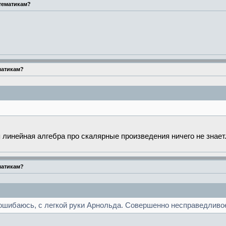
тематикам?
матикам?
 линейная алгебра про скалярные произведения ничего не знает
матикам?
 ошибаюсь, с легкой руки Арнольда. Совершенно несправедливое