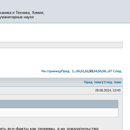
ханика и Техника, Химия,
Гуманитарные науки
На страницу
Пред.
1
...
50
,
51
,
52
,
53
,
54
,
55
,
56
...
67
След.
Пред. тема
|
След. тема
28.06.2014, 13:43
ывать все факты как теоремы, а их доказательства