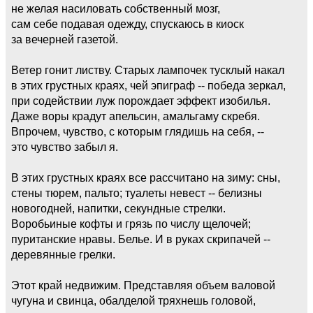
не желая насиловать собственный мозг,
сам себе подавая одежду, спускаюсь в киоск
за вечерней газетой.
Ветер гонит листву. Старых лампочек тусклый накал
в этих грустных краях, чей эпиграф -- победа зеркал,
при содействии луж порождает эффект изобилья.
Даже воры крадут апельсин, амальгаму скребя.
Впрочем, чувство, с которым глядишь на себя, --
это чувство забыл я.
В этих грустных краях все рассчитано на зиму: сны,
стены тюрем, пальто; туалеты невест -- белизны
новогодней, напитки, секундные стрелки.
Воробьиные кофты и грязь по числу щелочей;
пуританские нравы. Белье. И в руках скрипачей --
деревянные грелки.
Этот край недвижим. Представляя объем валовой
чугуна и свинца, обалделой тряхнешь головой,