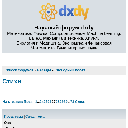
Научный форум dxdy
Математика, Физика, Computer Science, Machine Learning,
LaTeX, Механика и Техника, Химия,
Биология и Медицина, Экономика и Финансовая
Математика, Гуманитарные науки
Список форумов
»
Беседы
»
Свободный полёт
Стихи
На страницу
Пред.
1
...
24
25
26
27
28
29
30
...
73
След.
Пред. тема
|
След. тема
Otta