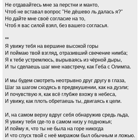
Не отдавайтесь мне за перстни и манто,
Чтоб не вставал вопрос "Не дёшево ль далась я?"
Но дайте мне своё согласие на то,
Чтоб я вас силой взял, без вашего согласья.
**
Я увижу тебя на вершине высокой горы
И поймаю твой взгляд, отразивший свечение нимба;
Я к тебе устремлюсь, вырываясь из чёрной дыры,
И ты сделаешь шаг мне навстречу, как Геба с Олимпа.
И мы будем смотреть неотрывно друг другу в глаза,
Шаг за шагом сходясь в предвкушении, как на дуэли;
И почувствую я, как всё глубже вхожу в небеса,
И увижу, как плоть обретаешь ты, двигаясь к цели.
И, на самом верху вдруг себя обнаружив средь льда,
Я увижу тебя где-то в самом низу у подножья;
И пойму я, что ты не была на горе никогда
И что спуск твой с неё миражом был обычным и ложью.