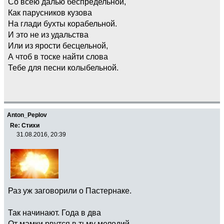
Со всею далью беспредельной,
Как парусников кузова
На глади бухты корабельной.
И это не из удальства
Или из ярости бесцельной,
А чтоб в тоске найти слова
Тебе для песни колыбельной.
Anton_Peplov
Re: Стихи
31.08.2016, 20:39
Раз уж заговорили о Пастернаке.
Так начинают. Года в два
От мамки рвутся в тьму мелодий,