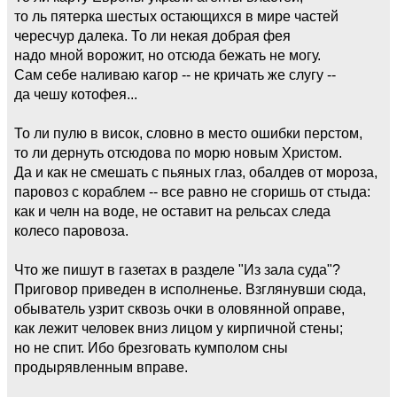
то ль пятерка шестых остающихся в мире частей
чересчур далека. То ли некая добрая фея
надо мной ворожит, но отсюда бежать не могу.
Сам себе наливаю кагор -- не кричать же слугу --
да чешу котофея...
То ли пулю в висок, словно в место ошибки перстом,
то ли дернуть отсюдова по морю новым Христом.
Да и как не смешать с пьяных глаз, обалдев от мороза,
паровоз с кораблем -- все равно не сгоришь от стыда:
как и челн на воде, не оставит на рельсах следа
колесо паровоза.
Что же пишут в газетах в разделе "Из зала суда"?
Приговор приведен в исполненье. Взглянувши сюда,
обыватель узрит сквозь очки в оловянной оправе,
как лежит человек вниз лицом у кирпичной стены;
но не спит. Ибо брезговать кумполом сны
продырявленным вправе.