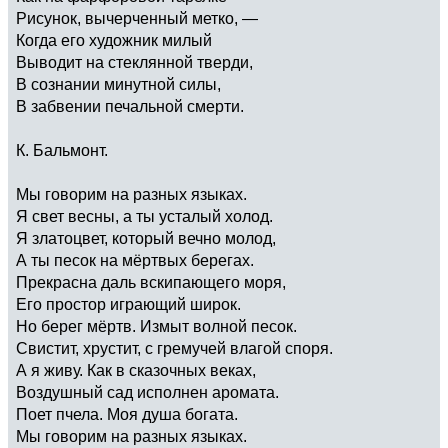
Рисунок, вычерченный метко, —
Когда его художник милый
Выводит на стеклянной тверди,
В сознании минутной силы,
В забвении печальной смерти.
К. Бальмонт.
Мы говорим на разных языках.
Я свет весны, а ты усталый холод.
Я златоцвет, который вечно молод,
А ты песок на мёртвых берегах.
Прекрасна даль вскипающего моря,
Его простор играющий широк.
Но берег мёртв. Измыт волной песок.
Свистит, хрустит, с гремучей влагой споря.
А я живу. Как в сказочных веках,
Воздушный сад исполнен аромата.
Поет пчела. Моя душа богата.
Мы говорим на разных языках.