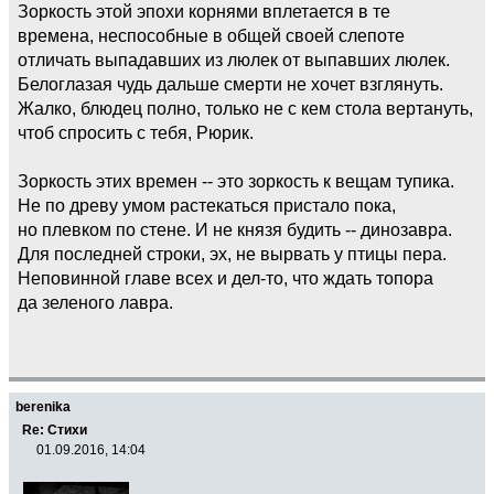
Зоркость этой эпохи корнями вплетается в те
времена, неспособные в общей своей слепоте
отличать выпадавших из люлек от выпавших люлек.
Белоглазая чудь дальше смерти не хочет взглянуть.
Жалко, блюдец полно, только не с кем стола вертануть,
чтоб спросить с тебя, Рюрик.
Зоркость этих времен -- это зоркость к вещам тупика.
Не по древу умом растекаться пристало пока,
но плевком по стене. И не князя будить -- динозавра.
Для последней строки, эх, не вырвать у птицы пера.
Неповинной главе всех и дел-то, что ждать топора
да зеленого лавра.
berenika
Re: Стихи
01.09.2016, 14:04