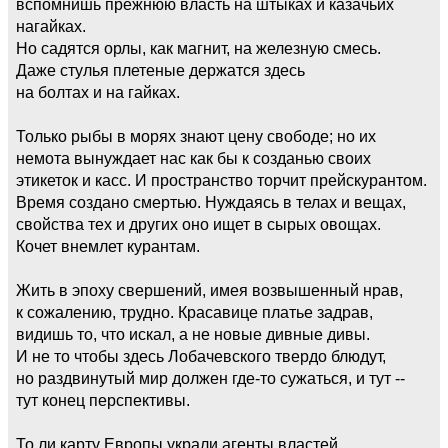
вспомнишь прежнюю власть на штыках и казачьих
нагайках.
Но садятся орлы, как магнит, на железную смесь.
Даже стулья плетеные держатся здесь
на болтах и на гайках.
Только рыбы в морях знают цену свободе; но их
немота вынуждает нас как бы к созданью своих
этикеток и касс. И пространство торчит прейскурантом.
Время создано смертью. Нуждаясь в телах и вещах,
свойства тех и других оно ищет в сырых овощах.
Кочет внемлет курантам.
Жить в эпоху свершений, имея возвышенный нрав,
к сожалению, трудно. Красавице платье задрав,
видишь то, что искал, а не новые дивные дивы.
И не то чтобы здесь Лобачевского твердо блюдут,
но раздвинутый мир должен где-то сужаться, и тут --
тут конец перспективы.
То ли карту Европы украли агенты властей,