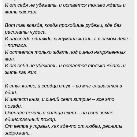
И от себя не убежать, и остаётся только ждать и
жить как жил.
Вот так всегда, когда проходишь рубежи, где без
расплаты чудеса.
И навсегда однажды выдумана жизнь, а в самом деле -
- полчаса.
И остается только ждать под синью напряженных
жил.
И от себя не убежать, и остаётся только ждать и
жить как жил.
И стук колес, и сердца стук -- во мне сливаются в
один.
И шелест книг, и синий свет витрин -- все это
позади.
Осенняя печаль и солнца свет -- на всей земле
единственный пожар.
От ветра у травы, как где-то от любви, ресницы
задрожат...