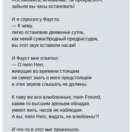
забыли вы часы остановить!
И я спросил у Фауста:
— К чему,
легко остановив движенье суток,
как некий сумасбродный предрассудок,
вы этот звук оставили часам!
И Фауст мне ответил:
— O mein Herr,
живущие во времени стоящем
не смеют знать о миге предстоящем
и этих звуков слышать не должны.
К тому же все влюбленные, mein Freund,
каким-то высшим зреньем обладая,
умеют жить, часов не наблюдая.
А вы, mein Herz, видать, не влюблены?!
И что-то в этот миг произошло.