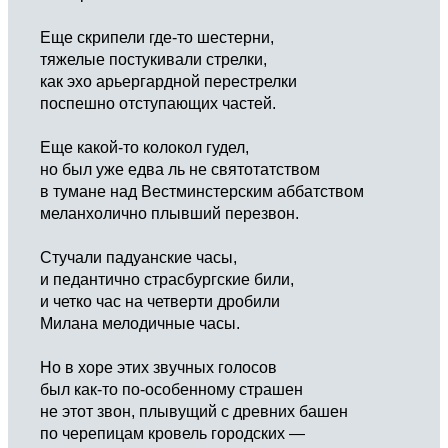
Еще скрипели где-то шестерни,
тяжелые постукивали стрелки,
как эхо арьергардной перестрелки
поспешно отступающих частей.
Еще какой-то колокол гудел,
но был уже едва ль не святотатством
в тумане над Вестминстерским аббатством
меланхолично плывший перезвон.
Стучали падуанские часы,
и педантично страсбургские били,
и четко час на четверти дробили
Милана мелодичные часы.
Но в хоре этих звучных голосов
был как-то по-особенному страшен
не этот звон, плывущий с древних башен
по черепицам кровель городских —