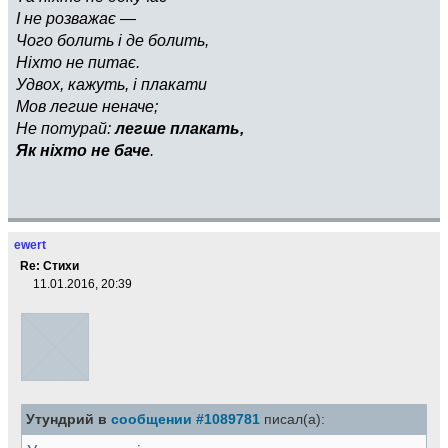
І не розважає —
Чого болить і де болить,
Ніхто не питає.
Удвох, кажуть, і плакати
Мов легше неначе;
Не потурай:
легше плакать,
Як ніхто не баче
.
ewert
Re: Стихи
11.01.2016, 20:39
Утундрий в
сообщении #1089781
писал(а):