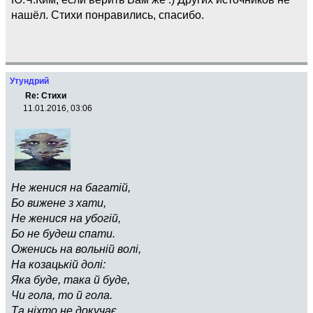
нашёл. Стихи понравились, спасибо.
Утундрий
Re: Стихи
11.01.2016, 03:06
Не женися на багатій,
Бо вижене з хати,
Не женися на убогій,
Бо не будеш спати.
Оженись на вольній волі,
На козацькій долі:
Яка буде, така й буде,
Чи гола, то й гола.
Та ніхто не докучає