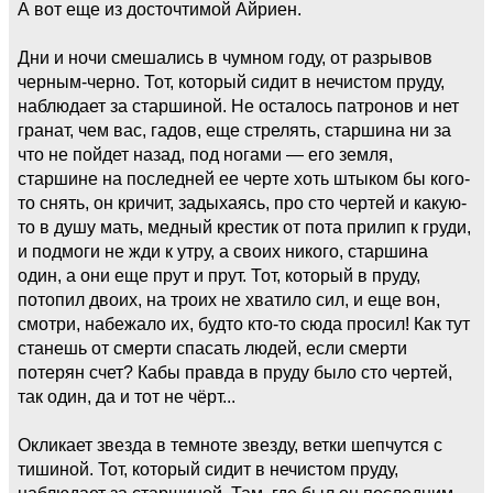
А вот еще из досточтимой Айриен.
Дни и ночи смешались в чумном году, от разрывов
черным-черно. Тот, который сидит в нечистом пруду,
наблюдает за старшиной. Не осталось патронов и нет
гранат, чем вас, гадов, еще стрелять, старшина ни за
что не пойдет назад, под ногами — его земля,
старшине на последней ее черте хоть штыком бы кого-
то снять, он кричит, задыхаясь, про сто чертей и какую-
то в душу мать, медный крестик от пота прилип к груди,
и подмоги не жди к утру, а своих никого, старшина
один, а они еще прут и прут. Тот, который в пруду,
потопил двоих, на троих не хватило сил, и еще вон,
смотри, набежало их, будто кто-то сюда просил! Как тут
станешь от смерти спасать людей, если смерти
потерян счет? Кабы правда в пруду было сто чертей,
так один, да и тот не чёрт...
Окликает звезда в темноте звезду, ветки шепчутся с
тишиной. Тот, который сидит в нечистом пруду,
наблюдает за старшиной. Там, где был он последним