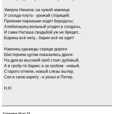
Умерла Ненила; на чужой землице
У соседа-плута - урожай сторицей;
Прежние парнишки ходят бородаты;
Хлебопашец вольный угодил в солдаты,
И сама Наташа свадьбой уж не бредит...
Барина всё нету... барин всё не едет!
Наконец однажды середи дороги
Шестернею цугом показались дроги:
На дрогах высокий гроб стоит дубовый,
А в гробу-то барин; а за гробом - новый.
Старого отпели, новый слезы вытер,
Сел в свою карету - и уехал в Питер.
Н.Н.
Страница
24
из
73