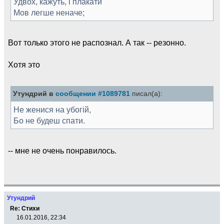
Удвох, кажуть, і плакати
Мов легше неначе;
Вот только этого не распознал. А так -- резонно.
Хотя это
Утундрий в
сообщении #1089781
писал(а):
Не женися на убогій,
Бо не будеш спати.
-- мне не очень понравилось.
Утундрий
Re: Стихи
16.01.2016, 22:34