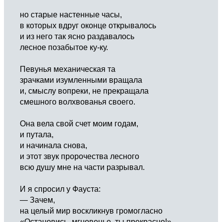
но старые настенные часы,
в которых вдруг оконце открывалось
и из него так ясно раздавалось
лесное позабытое ку-ку.
Певунья механическая та
зрачками изумленными вращала
и, смыслу вопреки, не прекращала
смешного волхвованья своего.
Она вела свой счет моим годам,
и путала,
и начинала снова,
и этот звук пророчества лесного
всю душу мне на части разрывал.
И я спросил у Фауста:
— Зачем,
на целый мир воскликнув громогласно
«Остановись, мгновенье, ты прекрасно!»,