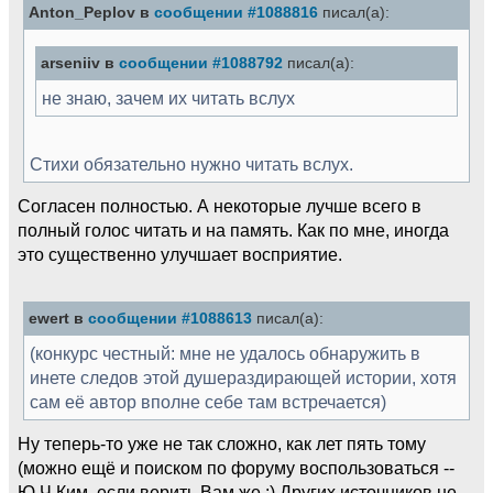
Anton_Peplov в
сообщении #1088816
писал(а):
arseniiv в
сообщении #1088792
писал(а):
не знаю, зачем их читать вслух
Стихи обязательно нужно читать вслух.
Согласен полностью. А некоторые лучше всего в
полный голос читать и на память. Как по мне, иногда
это существенно улучшает восприятие.
ewert в
сообщении #1088613
писал(а):
(конкурс честный: мне не удалось обнаружить в
инете следов этой душераздирающей истории, хотя
сам её автор вполне себе там встречается)
Ну теперь-то уже не так сложно, как лет пять тому
(можно ещё и поиском по форуму воспользоваться --
Ю.Ч.Ким, если верить Вам же :) Других источников не