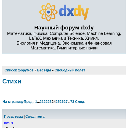
Научный форум dxdy
Математика, Физика, Computer Science, Machine Learning,
LaTeX, Механика и Техника, Химия,
Биология и Медицина, Экономика и Финансовая
Математика, Гуманитарные науки
Список форумов
»
Беседы
»
Свободный полёт
Стихи
На страницу
Пред.
1
...
21
22
23
24
25
26
27
...
73
След.
Пред. тема
|
След. тема
ewert