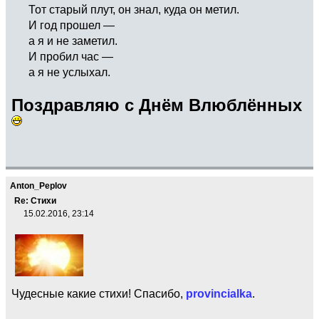
Тот старый плут, он знал, куда он метил.
И год прошел —
а я и не заметил.
И пробил час —
а я не услыхал.
Поздравляю с Днём Влюблённых
Anton_Peplov
Re: Стихи
15.02.2016, 23:14
Чудесные какие стихи! Спасибо,
provincialka
.