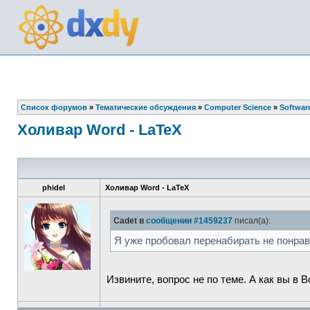
Список форумов
»
Тематические обсуждения
»
Computer Science
»
Softwar
Холивар Word - LaTeX
phidel
Холивар Word - LaTeX
Cadet в
сообщении #1459237
писал(а):
Я уже пробовал перенабирать не понрав
Извините, вопрос не по теме. А как вы в