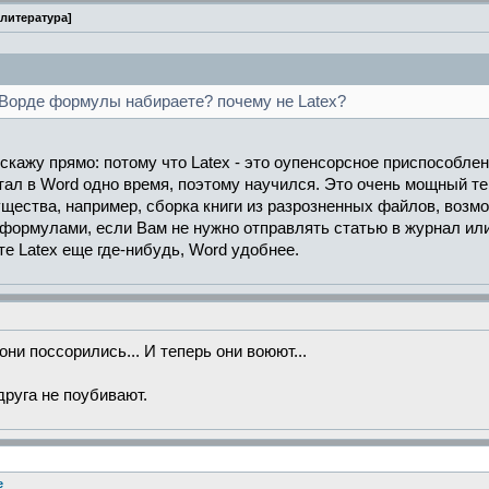
литература]
в Ворде формулы набираете? почему не Latex?
, скажу прямо: потому что Latex - это оупенсорсное приспособле
тал в Word одно время, поэтому научился. Это очень мощный 
мущества, например, сборка книги из разрозненных файлов, воз
 формулами, если Вам не нужно отправлять статью в журнал ил
е Latex еще где-нибудь, Word удобнее.
ни поссорились... И теперь они воюют...
друга не поубивают.
e