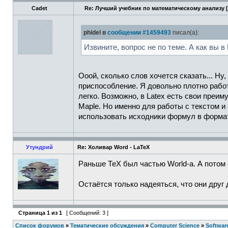
Cadet
Re: Лучший учебник по математическому анализу [
phidel в
сообщении #1459493
писал(а):
Извините, вопрос не по теме. А как вы 
Ооой, сколько слов хочется сказать... Ну
приспособление. Я довольно плотно рабо
легко. Возможно, в Latex есть свои преи
Maple. Но именно для работы с текстом и
использовать исходники формул в формат
Утундрий
Re: Холивар Word - LaTeX
Раньше ТеХ был частью World-а. А потом о
Остаётся только надеяться, что они друг 
Страница
1
из
1
[ Сообщений: 3 ]
Список форумов
»
Тематические обсуждения
»
Computer Science
»
Softwar