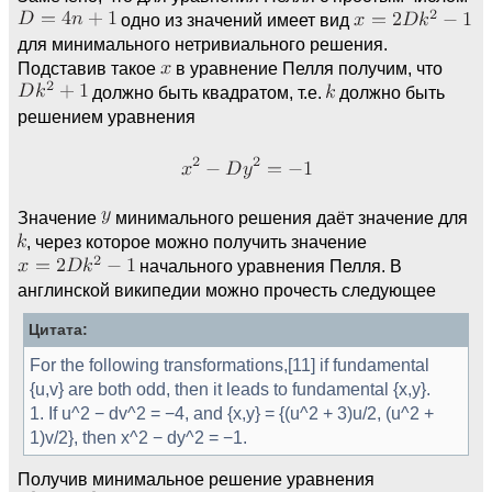
одно из значений имеет вид
для минимального нетривиального решения.
Подставив такое
в уравнение Пелля получим, что
должно быть квадратом, т.е.
должно быть
решением уравнения
Значение
минимального решения даёт значение для
, через которое можно получить значение
начального уравнения Пелля. В
англинской википедии можно прочесть следующее
Цитата:
For the following transformations,[11] if fundamental
{u,v} are both odd, then it leads to fundamental {x,y}.
1. If u^2 − dv^2 = −4, and {x,y} = {(u^2 + 3)u/2, (u^2 +
1)v/2}, then x^2 − dy^2 = −1.
Получив минимальное решение уравнения