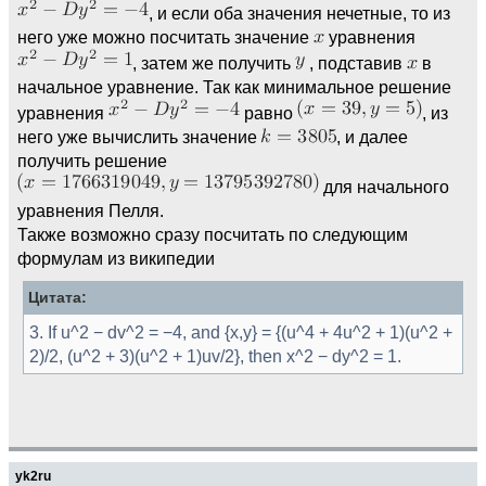
, и если оба значения нечетные, то из
него уже можно посчитать значение
уравнения
, затем же получить
, подставив
в
начальное уравнение. Так как минимальное решение
уравнения
равно
, из
него уже вычислить значение
, и далее
получить решение
для начального
уравнения Пелля.
Также возможно сразу посчитать по следующим
формулам из википедии
Цитата:
3. If u^2 − dv^2 = −4, and {x,y} = {(u^4 + 4u^2 + 1)(u^2 +
2)/2, (u^2 + 3)(u^2 + 1)uv/2}, then x^2 − dy^2 = 1.
yk2ru