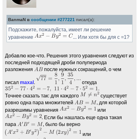
BanmaN в
сообщении #277221
писал(а):
Подскажите, пожалуйста, имеет ли решение
уравнение
... Или хотя бы для c =1?
Добавлю кое-что. Решения этого уравнения следуют из
последней подходящей дроби полупериода
разложения
после нужных сокращений, о чем
писал
maxal
.
откуда
Точнее сказать так: для каждого
существует
ровно одна пара множителей
, для которой
разрешимы уравнения
или
. Если бы нашлась еще одна такая
пара
, было бы верно
или