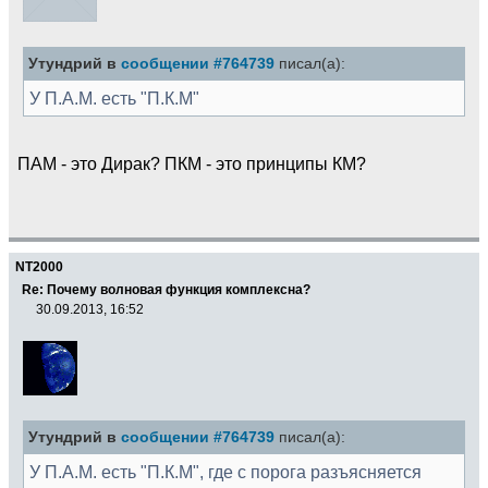
Утундрий в
сообщении #764739
писал(а):
У П.А.М. есть "П.К.М"
ПАМ - это Дирак? ПКМ - это принципы КМ?
NT2000
Re: Почему волновая функция комплексна?
30.09.2013, 16:52
Утундрий в
сообщении #764739
писал(а):
У П.А.М. есть "П.К.М", где с порога разъясняется