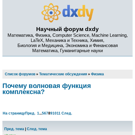
Научный форум dxdy
Математика, Физика, Computer Science, Machine Learning,
LaTeX, Механика и Техника, Химия,
Биология и Медицина, Экономика и Финансовая
Математика, Гуманитарные науки
Список форумов
»
Тематические обсуждения
»
Физика
Почему волновая функция
комплексна?
На страницу
Пред.
1
...
5
6
7
8
9
10
11
След.
Пред. тема
|
След. тема