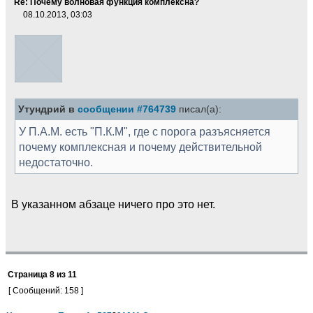
Re: Почему волновая функция комплексна?
08.10.2013, 03:03
Утундрий в
сообщении #764739
писал(а):
У П.А.М. есть "П.К.М", где с порога разъясняется
почему комплексная и почему действительной
недостаточно.
В указанном абзаце ничего про это нет.
Страница
8
из
11
[ Сообщений: 158 ]