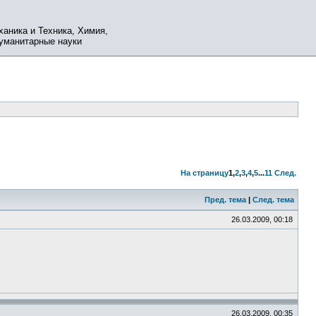
ханика и Техника, Химия,
Гуманитарные науки
На страницу
1
,
2
,
3
,
4
,
5
...
11
След.
Пред. тема
|
След. тема
26.03.2009, 00:18
26.03.2009, 00:35