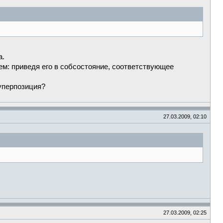
а.
жем: приведя его в собсостояние, соответствующее
суперпозиция?
27.03.2009, 02:10
27.03.2009, 02:25