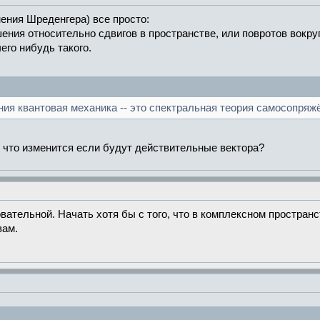
нения Шреденгера) все просто:
ния относительно сдвигов в пространстве, или повротов вокру
его нибудь такого.
ения квантовая механика -- это спектральная теория самосопряж
е, что изменится если будут действительные вектора?
овательной. Начать хотя бы с того, что в комплексном простран
вам.