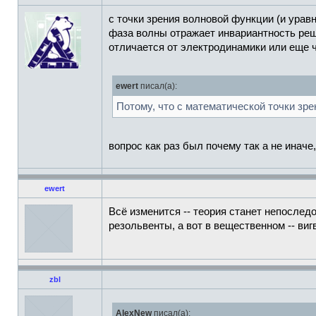
с точки зрения волновой функции (и урав
фаза волны отражает инвариантность реше
отличается от электродинамики или еще ч
ewert
писал(а):
Потому, что с математической точки зр
вопрос как раз был почему так а не инач
ewert
Всё изменится -- теория станет непослед
резольвенты, а вот в вещественном -- виг
zbl
AlexNew
писал(а):