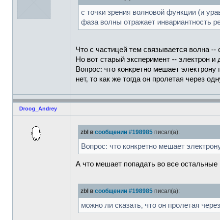
с точки зрения волновой функции (и ура
фаза волны отражает инвариантность ре
Что с частицей тем связывается волна -- 
Но вот старый эксперимент -- электрон и 
Вопрос: что конкретно мешает электрону 
нет, то как же тогда он пролетая через од
Droog_Andrey
zbl в
сообщении #198985
писал(а):
Вопрос: что конкретно мешает электрон
А что мешает попадать во все остальные 
zbl в
сообщении #198985
писал(а):
можно ли сказать, что он пролетая чере