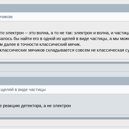
ячиком
то электрон -- это волна, а то не так: электрон и волна, и частиц
валось бы найти его в одной из щелей в виде частицы, а мы мо
м далее в точности классический мячик.
е классических мячиков складывается совсем не классическая 
з щелей в виде частицы
е реакцию детектора, а не электрон