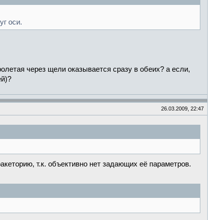
уг оси.
ролетая через щели оказывается сразу в обеих? а если,
ей)?
26.03.2009, 22:47
кеторию, т.к. объективно нет задающих её параметров.