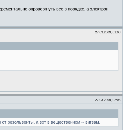
ерементально опровергнуть все в порядке, а электрон
27.03.2009, 01:08
27.03.2009, 02:05
 от резольвенты, а вот в вещественном -- вигвам.