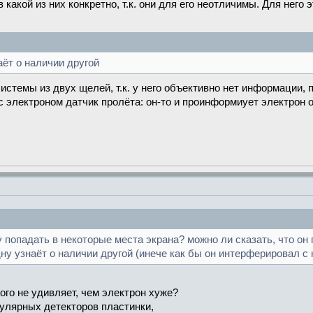
 какой из них конкретно, т.к. они для его неотличимы. Для него
аёт о наличии другой
системы из двух щелей, т.к. у него объективно нет информации,
электроном датчик пролёта: он-то и проинформиует электрон о
 попадать в некоторые места экрана? можно ли сказать, что он 
одну узнаёт о наличии другой (инече как бы он интерферировал с 
го не удивляет, чем электрон хуже?
улярных детекторов пластинки,