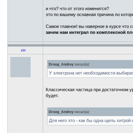
и что? что от этого изменится?
это по вашему оснавная причина по кото
Самое главное! вы наверное в курсе что 
зачем нам интеграл по комплексной пл
zbl
Droog_Andrey
писал(а):
У электрона нет необходимости выбират
Классическая частица при достаточном у
будет.
Droog_Andrey
писал(а):
Для него это - как бы одна щель хитрой