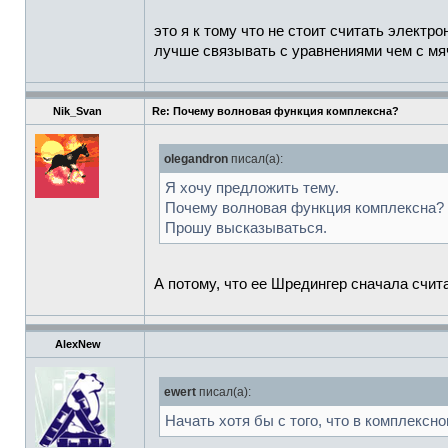
это я к тому что не стоит считать электр
лучше связывать с уравнениями чем с мя
Nik_Svan
Re: Почему волновая функция комплексна?
olegandron
писал(а):
Я хочу предложить тему.
Почему волновая функция комплексна?
Прошу высказываться.
А потому, что ее Шредингер сначала счит
AlexNew
ewert
писал(а):
Начать хотя бы с того, что в комплексн