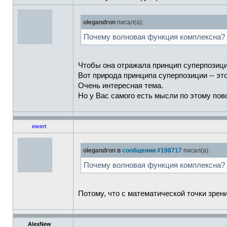
olegandron
писал(а):
Почему волновая функция комплексна?
Чтобы она отражала принцип суперпозици
Вот природа принципа суперпозиции -- это
Очень интересная тема.
Но у Вас самого есть мысли по этому пов
ewert
olegandron в
сообщении #198717
писал(а):
Почему волновая функция комплексна?
Потому, что с математической точки зрен
AlexNew