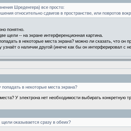
внения Шреденгера) все просто:
шения относительно сдвигов в пространстве, или повротов вокр
оно понятно.
две щели -- на экране интерференционная картина.
попадать в некоторые места экрана? можно ли сказать, что он п
ну узнаёт о наличии другой (инече как бы он интерферировал с н
у попадать в некоторые места экрана?
места? У электрона нет необходимости выбирать конкретную тра
з щели оказывается сразу в обеих?