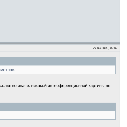
27.03.2009, 02:07
аметров.
бсолютно иначе: никакой интерференционной картины не