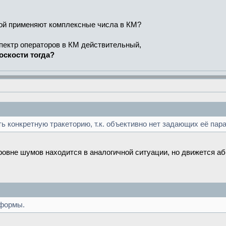
рой применяют комплексные числа в КМ?
спектр операторов в КМ действительный,
оскости тогда?
ь конкретную тракеторию, т.к. объективно нет задающих её пар
ровне шумов находится в аналогичной ситуации, но движется а
 формы.