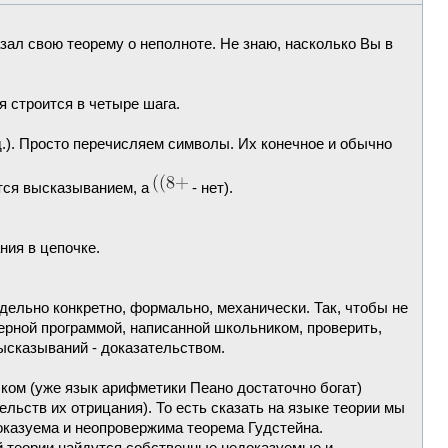
казал свою теорему о неполноте. Не знаю, насколько Вы в
 строится в четыре шага.
д.). Просто перечисляем символы. Их конечное и обычно
ся высказыванием, а
- нет).
ния в цепочке.
ельно конкретно, формально, механически. Так, чтобы не
рной программой, написанной школьником, проверить,
ысказываний - доказательством.
ыком (уже язык арифметики Пеано достаточно богат)
ельств их отрицания). То есть сказать на языке теории мы
оказуема и неопровержима теорема Гудстейна.