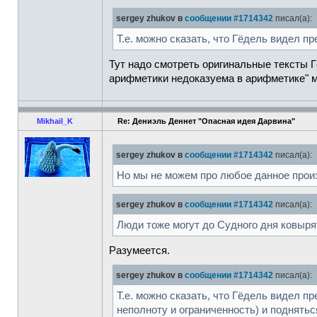
sergey zhukov в
сообщении #1714342
писал(а):
Т.е. можно сказать, что Гёдель видел 
Тут надо смотреть оригинальные тексты Г
арифметики недоказуема в арифметике" мо
Mikhail_K
Re: Дениэль Деннет "Опасная идея Дарвина"
sergey zhukov в
сообщении #1714342
писал(а):
Но мы не можем про любое данное произ
sergey zhukov в
сообщении #1714342
писал(а):
Люди тоже могут до Судного дня ковырят
Разумеется.
sergey zhukov в
сообщении #1714342
писал(а):
Т.е. можно сказать, что Гёдель видел п
неполноту и ограниченность) и поднятьс