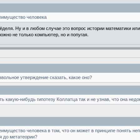
преимущество человека
ёделя. Ну и в любом случае это вопрос истории математики ил
жно не только компьютер, но и попугая.
вольное утверждение сказать, какое оно?
ь какую-нибудь гипотезу Коллатца так и не узнав, что она недо
реимущество человека в том, что он может в принципе понять неп
я до метатеории?