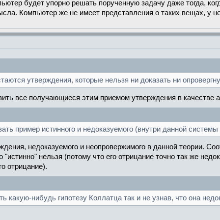
пьютер будет упорно решать порученную задачу даже тогда, ког
ысла. Компьютер же не имеет представления о таких вещах, у н
стаются утверждения, которые нельзя ни доказать ни опровергн
ить все получающиеся этим приемом утверждения в качестве а
ать пример истинного и недоказуемого (внутри данной системы
ения, недоказуемого и неопровержимого в данной теории. Соот
о "истинно" нельзя (потому что его отрицание точно так же недок
го отрицание).
ь какую-нибудь гипотезу Коллатца так и не узнав, что она недо