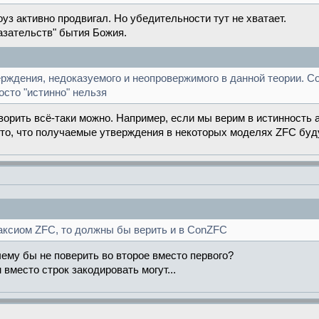
уз активно продвигал. Но убедительности тут не хватает.
казательств" бытия Божия.
ждения, недоказуемого и неопровержимого в данной теории. Со
осто "истинно" нельзя
орить всё-таки можно. Например, если мы верим в истинность а
то, что получаемые утверждения в некоторых моделях ZFC буд
аксиом ZFC, то должны бы верить и в ConZFC
чему бы не поверить во второе вместо первого?
вместо строк закодировать могут...