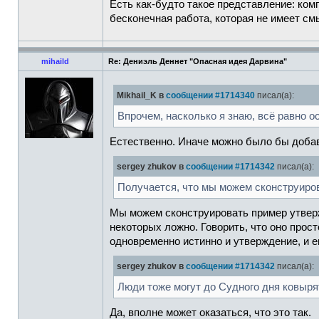
Есть как-будто такое представление: ком
бесконечная работа, которая не имеет см
mihaild
Re: Дениэль Деннет "Опасная идея Дарвина"
Mikhail_K в
сообщении #1714340
писал(а):
Впрочем, насколько я знаю, всё равно о
Естественно. Иначе можно было бы добав
sergey zhukov в
сообщении #1714342
писал(а):
Получается, что мы можем сконструиров
Мы можем сконструировать пример утвержд
некоторых ложно. Говорить, что оно прост
одновременно истинно и утверждение, и е
sergey zhukov в
сообщении #1714342
писал(а):
Люди тоже могут до Судного дня ковырят
Да, вполне может оказаться, что это так.