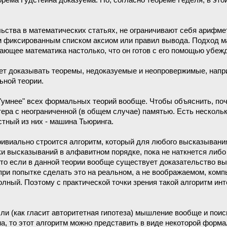
орема Гудстейна доказуема. Но, согласно теореме Геделя, в эт
льства в математических статьях, не ограничивают себя арифм
им фиксированным списком аксиом или правил вывода. Подход м
ающее математика настолько, что он готов с его помощью убеж
ет доказывать теоремы, недоказуемые и неопровержимые, напр
ьной теории.
н "умнее" всех формальных теорий вообще. Чтобы объяснить, поч
ера с неограниченной (в общем случае) памятью. Есть нескол
тный из них - машина Тьюринга.
ривиально строится алгоритм, который для любого высказыван
и высказываний в алфавитном порядке, пока не наткнется либ
 что если в данной теории вообще существует доказательство 
 при попытке сделать это на реальном, а не воображаемом, ком
олный. Поэтому с практической точки зрения такой алгоритм инт
сли (как гласит авторитетная гипотеза) мышление вообще и пои
, то этот алгоритм можно представить в виде некоторой формал