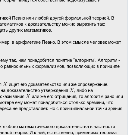
ой теории найдутся собственные недоказуемые и
етикой Пеано или любой другой формальной теорией. В
атематиков к доказательству можно выразить так:
дать других математиков.
имер, в арифметике Пеано. В этом смысле человек может
ему так, нам понадобится понятие "алгоритм". Алгоритм -
ько равносильных формализмов, позволяющих в принципе
ия
ищет его доказательство или же опровержение.
о на доказательство утверждения
, либо на
высказывания
или же его отрицания, то алгоритм рано или
пьютере ему может понадобиться столько времени, что
ереса не представляет. Но с принципиальной точки зрения
ск любого математического доказательства в частности
ьной теории. И к ней, естественно, применима теорема