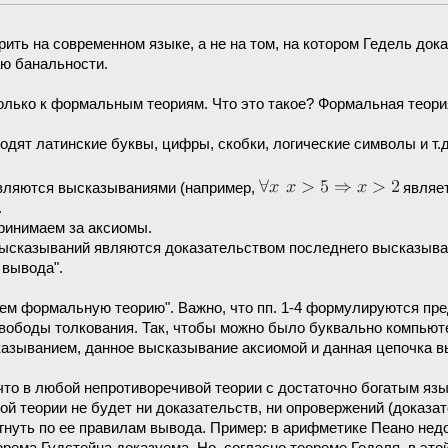
орить на современном языке, а не на том, на котором Гедель до
аю банальности.
олько к формальным теориям. Что это такое? Формальная теория
одят латинские буквы, цифры, скобки, логические символы и т.
являются высказываниями (например,
являет
.
ринимаем за аксиомы.
высказываний являются доказательством последнего высказыва
 вывода".
ем формальную теорию". Важно, что пп. 1-4 формулируются пред
вободы толкования. Так, чтобы можно было буквально компьюте
азыванием, данное высказывание аксиомой и данная цепочка в
что в любой непротиворечивой теории с достаточно богатым яз
ой теории не будет ни доказательств, ни опровержений (доказат
гнуть по ее правилам вывода. Пример: в арифметике Пеано нед