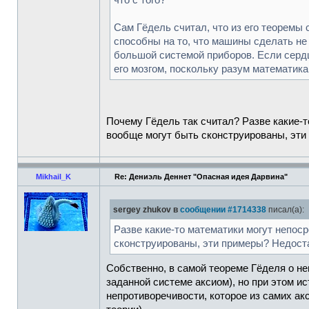
что с того?
Сам Гёдель считал, что из его теоремы 
способны на то, что машины сделать не 
большой системой приборов. Если сердце
его мозгом, поскольку разум математик
Почему Гёдель так считал? Разве какие-
вообще могут быть сконструированы, эти 
Mikhail_K
Re: Дениэль Деннет "Опасная идея Дарвина"
sergey zhukov в
сообщении #1714338
писал(а):
Разве какие-то математики могут непос
сконструированы, эти примеры? Недоста
Собственно, в самой теореме Гёделя о не
заданной системе аксиом), но при этом ис
непротиворечивости, которое из самих ак