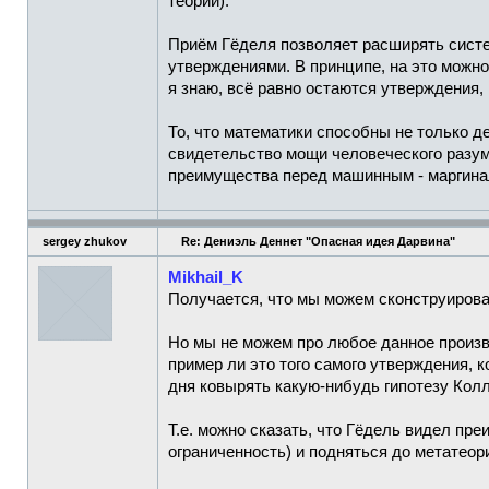
теории).
Приём Гёделя позволяет расширять систе
утверждениями. В принципе, на это можно
я знаю, всё равно остаются утверждения,
То, что математики способны не только д
свидетельство мощи человеческого разума
преимущества перед машинным - маргина
sergey zhukov
Re: Дениэль Деннет "Опасная идея Дарвина"
Mikhail_K
Получается, что мы можем сконструироват
Но мы не можем про любое данное произв
пример ли это того самого утверждения, 
дня ковырять какую-нибудь гипотезу Колла
Т.е. можно сказать, что Гёдель видел пре
ограниченность) и подняться до метатеори