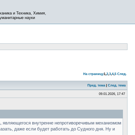
ханика и Техника, Химия,
Гуманитарные науки
На страницу
1
,
2
,
3
,
4
,
5
След.
Пред. тема
|
След. тема
09.01.2026, 17:47
ера, являющегося внутренне непротиворечивым механизмом
азать, даже если будет работать до Судного дня. Ну и