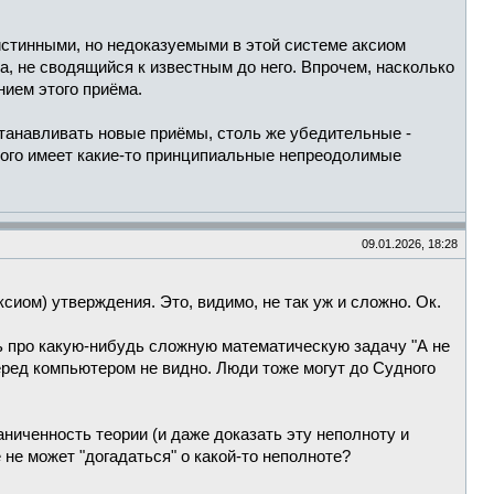
истинными, но недоказуемыми в этой системе аксиом
, не сводящийся к известным до него. Впрочем, насколько
нием этого приёма.
станавливать новые приёмы, столь же убедительные -
этого имеет какие-то принципиальные непреодолимые
09.01.2026, 18:28
иом) утверждения. Это, видимо, не так уж и сложно. Ок.
ь про какую-нибудь сложную математическую задачу "А не
еред компьютером не видно. Люди тоже могут до Судного
аниченность теории (и даже доказать эту неполноту и
 не может "догадаться" о какой-то неполноте?