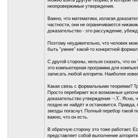
Можно взять другую теорию, в которой те
неопровержимые утверждения.
Важно, что математики, излагая доказате
частности, они не ограничиваются никак
доказательство - это рассуждение, убежд
Поэтому неудивительно, что человек мож
быть "умнее" какой-то конкретной формал
С другой стороны, нельзя сказать, что о
это компьютерная программа для компьют
записать любой алгоритм. Наиболее извес
Какая связь с формальными теориями? Т
Просто перебирает все возможные цепочк
доказательство утверждения
. Ясно,
поздно их найдёт и остановится. Правда,
звезды погаснут. Полный перебор такой п
важно, что он есть.
В обратную сторону это тоже работает. Е
представляет собой выполнение алгоритма