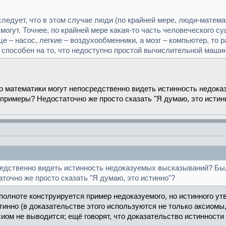
следует, что в этом случае люди (по крайней мере, люди-матем
могут. Точнее, по крайней мере какая-то часть человеческого 
 – насос, легкие – воздухообменники, а мозг – компьютер, то 
а способен на то, что недоступно простой вычислительной маши
то математики могут непосредственно видеть истинность недок
примеры? Недостаточно же просто сказать "Я думаю, это истин
редственно видеть истинность недоказуемых высказываний? Бы
точно же просто сказать "Я думаю, это истинно"?
полноте конструируется пример недоказуемого, но истинного утв
тинно (в доказательстве этого используются не только аксиомы, 
сиом не выводится; ещё говорят, что доказательство истинности