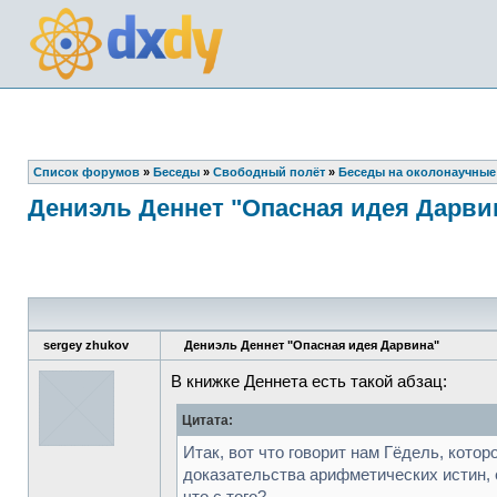
Список форумов
»
Беседы
»
Свободный полёт
»
Беседы на околонаучные
Дениэль Деннет "Опасная идея Дарви
sergey zhukov
Дениэль Деннет "Опасная идея Дарвина"
В книжке Деннета есть такой абзац:
Цитата:
Итак, вот что говорит нам Гёдель, кот
доказательства арифметических истин, е