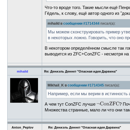
Что-то вроде того. Такие мысли ещё Пенро
Гёдель, к слову, ещё автор одного из "до
mihaild в
сообщении #1714344
писал(а):
Мы можем сконструировать пример утвер
в некоторых ложно. Говорить, что оно пр
В некотором определённом смысле так гов
выводится из ZFC+ConZFC - несмотря на 
mihaild
Re: Дениэль Деннет "Опасная идея Дарвина"
Mikhail_K в
сообщении #1714345
писал(а):
Например, если мы верим в истинность 
А чем тут ConZFC лучше
? По
Множества странные, мало ли что они там 
Anton_Peplov
Re: Дениэль Деннет "Опасная идея Дарвина"