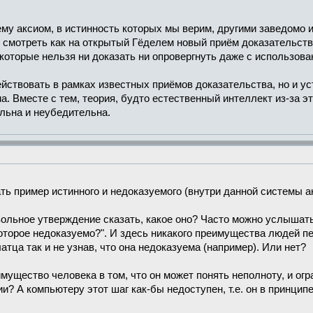
му аксиом, в истинность которых мы верим, другими заведомо 
 смотреть как на открытый Гёделем новый приём доказательства
 которые нельзя ни доказать ни опровергнуть даже с использова
ействовать в рамках известных приёмов доказательства, но и у
. Вместе с тем, теория, будто естественный интеллект из-за 
льна и неубедительна.
ь пример истинного и недоказуемого (внутри данной системы акс
ольное утверждение сказать, какое оно? Часто можно услышат
которое недоказуемо?". И здесь никакого преимущества людей п
тца так и не узнав, что она недоказуема (например). Или нет?
имущество человека в том, что он может понять неполноту, и огр
и? А компьютеру этот шаг как-бы недоступен, т.е. он в принципе