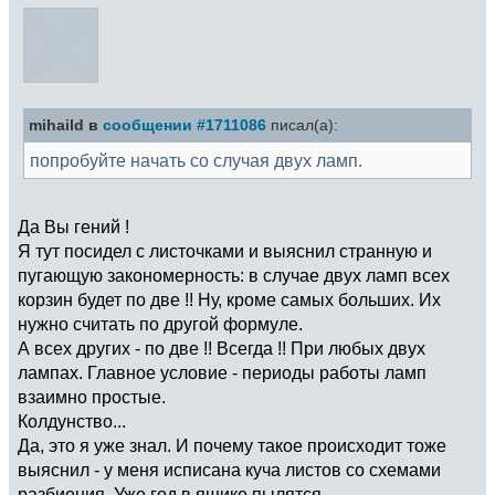
mihaild в
сообщении #1711086
писал(а):
попробуйте начать со случая двух ламп.
Да Вы гений !
Я тут посидел с листочками и выяснил странную и
пугающую закономерность: в случае двух ламп всех
корзин будет по две !! Ну, кроме самых больших. Их
нужно считать по другой формуле.
А всех других - по две !! Всегда !! При любых двух
лампах. Главное условие - периоды работы ламп
взаимно простые.
Колдунство...
Да, это я уже знал. И почему такое происходит тоже
выяснил - у меня исписана куча листов со схемами
разбиения. Уже год в ящике пылятся.