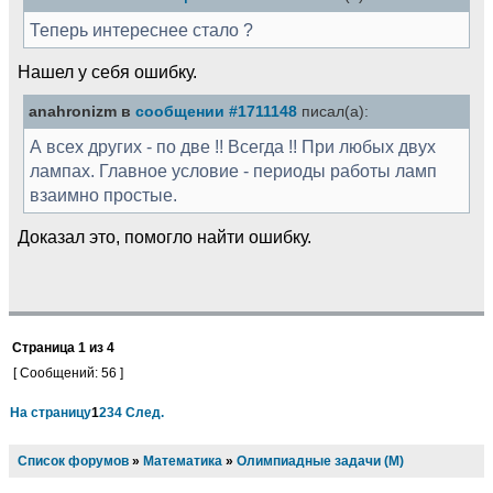
Теперь интереснее стало ?
Нашел у себя ошибку.
anahronizm в
сообщении #1711148
писал(а):
А всех других - по две !! Всегда !! При любых двух
лампах. Главное условие - периоды работы ламп
взаимно простые.
Доказал это, помогло найти ошибку.
Страница
1
из
4
[ Сообщений: 56 ]
На страницу
1
2
3
4
След.
Список форумов
»
Математика
»
Олимпиадные задачи (М)