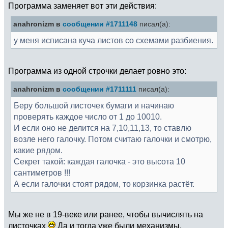
Программа заменяет вот эти действия:
anahronizm в
сообщении #1711148
писал(а):
у меня исписана куча листов со схемами разбиения.
Программа из одной строчки делает ровно это:
anahronizm в
сообщении #1711111
писал(а):
Беру большой листочек бумаги и начинаю
проверять каждое число от 1 до 10010.
И если оно не делится на 7,10,11,13, то ставлю
возле него галочку. Потом считаю галочки и смотрю,
какие рядом.
Секрет такой: каждая галочка - это высота 10
сантиметров !!!
А если галочки стоят рядом, то корзинка растёт.
Мы же не в 19-веке или ранее, чтобы вычислять на
листочках
Да и тогда уже были механизмы,