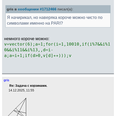
gris в
сообщении #1712466
писал(а):
Я начирикал, но наверяка короче можно чисто по
символами именно на PARI?
немного короче можно:
v=vector(6);a=1;for(i=1,10010,if(i%7&&i%1
0&&i%11&&i%13,,d=i-
a;a=i+1;if(d>0,v[d]++)));v
gris
Re: Задача с корзинами.
14.12.2025, 11:55