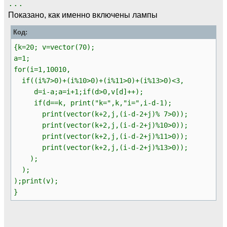
...
Показано, как именно включены лампы
Код:
{k=20; v=vector(70);
a=1;
for(i=1,10010,
if((i%7>0)+(i%10>0)+(i%11>0)+(i%13>0)<3,
d=i-a;a=i+1;if(d>0,v[d]++);
if(d==k, print("k=",k,"i=",i-d-1);
print(vector(k+2,j,(i-d-2+j)% 7>0));
print(vector(k+2,j,(i-d-2+j)%10>0));
print(vector(k+2,j,(i-d-2+j)%11>0));
print(vector(k+2,j,(i-d-2+j)%13>0));
);
);
);print(v);
}