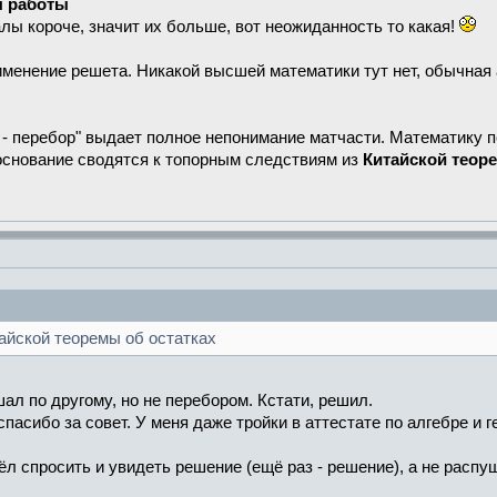
ы работы
алы короче, значит их больше, вот неожиданность то какая!
рименение решета. Никакой высшей математики тут нет, обычна
й - перебор" выдает полное непонимание матчасти. Математику 
основание сводятся к топорным следствиям из
Китайской теор
айской теоремы об остатках
ал по другому, но не перебором. Кстати, решил.
пасибо за совет. У меня даже тройки в аттестате по алгебре и г
л спросить и увидеть решение (ещё раз - решение), а не расп