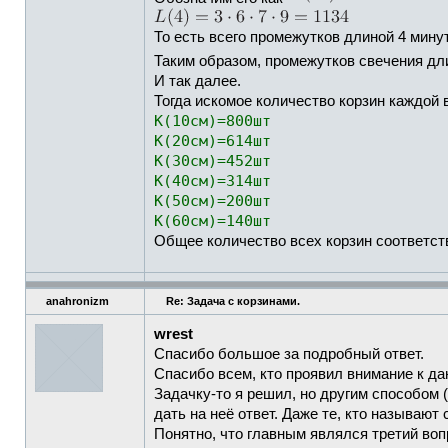
То есть всего промежутков длиной 4 минут
Таким образом, промежутков свечения д
И так далее.
Тогда искомое количество корзин каждой
K(10см)=800шт
K(20см)=614шт
K(30см)=452шт
K(40см)=314шт
K(50см)=200шт
K(60см)=140шт
Общее количество всех корзин соответст
anahronizm
Re: Задача с корзинами.
wrest
Спасибо большое за подробный ответ.
Спасибо всем, кто проявил внимание к да
Задачку-то я решил, но другим способом (
дать на неё ответ. Даже те, кто называют
Понятно, что главным являлся третий воп