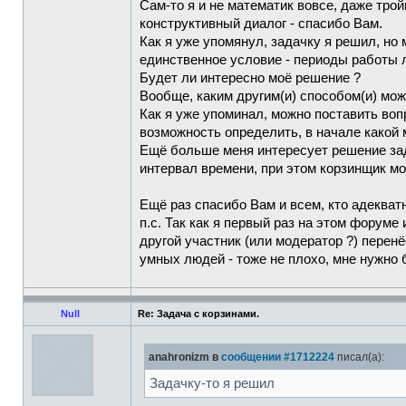
Сам-то я и не математик вовсе, даже трой
конструктивный диалог - спасибо Вам.
Как я уже упомянул, задачку я решил, но 
единственное условие - периоды работы
Будет ли интересно моё решение ?
Вообще, каким другим(и) способом(и) мо
Как я уже упоминал, можно поставить воп
возможность определить, в начале какой
Ещё больше меня интересует решение зад
интервал времени, при этом корзинщик м
Ещё раз спасибо Вам и всем, кто адекват
п.с. Так как я первый раз на этом форум
другой участник (или модератор ?) перен
умных людей - тоже не плохо, мне нужно 
Null
Re: Задача с корзинами.
anahronizm в
сообщении #1712224
писал(а):
Задачку-то я решил