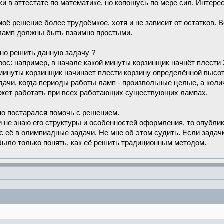
ки в аттестате по математике, но копошусь по мере сил. Интере
моё решение более трудоёмкое, хотя и не зависит от остатков. 
 ламп должны быть взаимно простыми.
жно решить данную задачу ?
рос: например, в начале какой минуты корзинщик начнёт плести 
 минуты корзинщик начинает плести корзину определённой высо
ачи, когда периоды работы ламп - произвольные целые, а коли
ожет работать при всех работающих существующих лампах.
но постарался помочь с решением.
е и не знаю его структуры и особенностей оформления, то опубл
ёс её в олимпиадные задачи. Не мне об этом судить. Если задач
было только понять, как её решить традиционным методом.