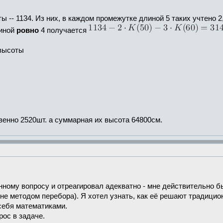
ы -- 1134. Из них, в каждом промежутке длиной 5 таких учтено 2,
линой
ровно
4 получается
 высоты
венно 2520шт. а суммарная их высота 64800см.
нному вопросу и отреагировал адекватно - мне действительно 
не методом перебора). Я хотел узнать, как её решают традицион
 себя математиками.
рос в задаче.