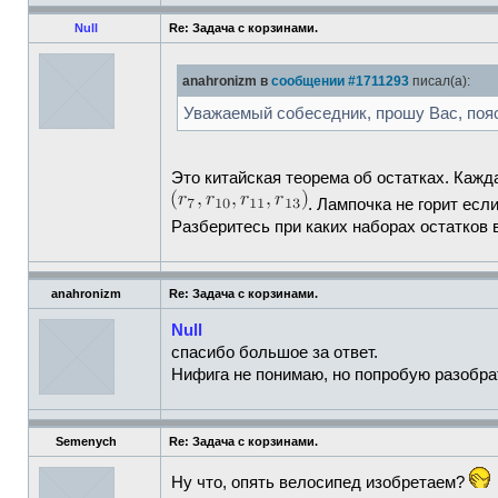
Null
Re: Задача с корзинами.
anahronizm в
сообщении #1711293
писал(а):
Уважаемый собеседник, прошу Вас, пояс
Это китайская теорема об остатках. Каж
. Лампочка не горит есл
Разберитесь при каких наборах остатков 
anahronizm
Re: Задача с корзинами.
Null
спасибо большое за ответ.
Нифига не понимаю, но попробую разобра
Semenych
Re: Задача с корзинами.
Ну что, опять велосипед изобретаем?