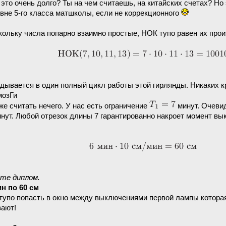
 это очень долго? Ты на чем считаешь, на китайских счетах? Н
овне 5-го класса матшколы, если не коррекционного
ольку числа попарно взаимно простые, НОК тупо равен их про
дывается в один полный цикл работы этой гирлянды. Никаких к
мозГи
же считать нечего. У нас есть ограничение
минут. Очевид
нут. Любой отрезок длины 7 гарантированно накроет момент вы
йте диплом.
н по 60 см
упо попасть в окно между выключениями первой лампы которая га
вают!