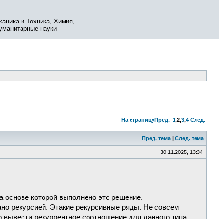
ханика и Техника, Химия,
Гуманитарные науки
На страницу
Пред.
1
,
2
,
3
,
4
След.
Пред. тема
|
След. тема
30.11.2025, 13:34
а основе которой выполнено это решение.
ано рекурсией. Этакие рекурсивные ряды. Не совсем
о вывести рекуррентное соотношение для данного типа