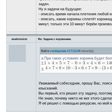
задач.
Ну и задачи на будущее:
- описать время начала плетения любой 
- описать, какие корзины сплетёт корзин
минут, только эти 10 минут берём произво
anahronizm
Re: Задача с корзинами.
Null в
сообщении #1711149
писал(а):
а При таких условиях корзина будет бо
2.
3.
Уважаемый собеседник, прошу Вас, поясн
изысканий.
Вы первый, кто решил эту задачу, поэто
Не знаю, почему никто не мог этого сдел
Я её решил с помощью рекурсии, но мой 