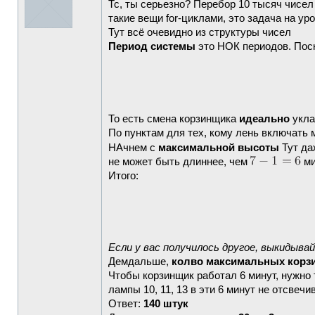
Тс, ты серьезно? Перебор 10 тысяч чисел
такие вещи for-циклами, это задача на ур
Тут всё очевидно из структуры чисел
Период системы
это НОК периодов. Поск
То есть смена корзинщика
идеально
укла
По пунктам для тех, кому лень включать 
НАчнем с
максимальной высоты
Тут да
не может быть длиннее, чем
ми
Итого:
Если у вас получилось другое, выкидыва
Демдальше,
колво максимальных корзи
Чтобы корзинщик работал 6 минут, нужно т
лампы 10, 11, 13 в эти 6 минут не отсвечи
Ответ:
140 штук