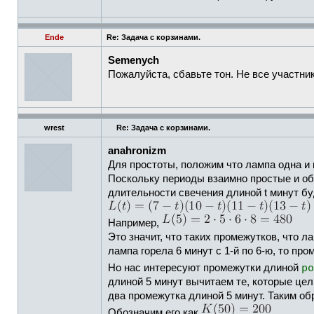
Ende
Re: Задача с корзинами.
Semenych
Пожалуйста, сбавьте тон. Не все участни
wrest
Re: Задача с корзинами.
anahronizm
Для простоты, положим что лампа одна и 
Поскольку периоды взаимно простые и общ
длительности свечения длиной t минут б
Например,
Это значит, что таких промежутков, что л
лампа горела 6 минут с 1-й по 6-ю, то про
ро
Но нас интересуют промежутки длиной
длиной 5 минут вычитаем те, которые це
два промежутка длиной 5 минут. Таким об
Обозначим его как