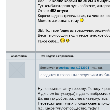
Дальше
колво корзин по 30 см 3 минут
Тут комбинаторика чуть побогаче, интерв
Ответ:
452 штуки
Короче задача тривиальная, на чистое п
Можете закрывать тему
ЗЫ: Тс, твое "одно из возможных решени
Весь тыой общий вид и теоретическое об
такое себе...
anahronizm
Re: Задача с корзинами.
Semenych в
сообщении #1712094
писал(а):
сводятся к топорным следствиям из Кит
Ну не помню я энту теорему. Потому и реш
А диплом (штукатура) я давно выбросил, с
Да, вы так добры, аж слеза навернулась.
Перевожу для тупых: я сюда совета пришё
п.с. Какое "милое" общество, тьфу !