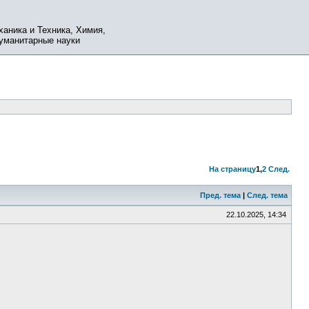
ханика и Техника, Химия,
Гуманитарные науки
На страницу
1
,
2
След.
Пред. тема
|
След. тема
22.10.2025, 14:34