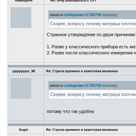
realeugene
Re: хочу разобраться с CPT
amon в
сообщении #1706756
писал(а):
Скорее, вопросу почему матрица плотно
Странное утверждение по двум причинам:
1. Разве у классического прибора есть м
2. Разве после классического измерения 
pppppppo_98
Re: Стрела времени и квантовая механика
amon в
сообщении #1706756
писал(а):
Скорее, вопросу почему матрица плотно
потому что так удобно
Xugin
Re: Стрела времени и квантовая механика