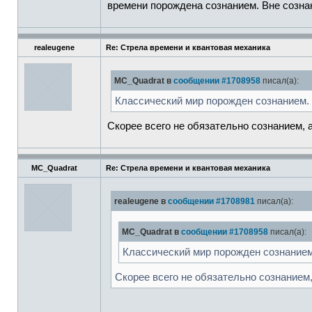
времени порождена сознанием. Вне сознан
realeugene
Re: Стрела времени и квантовая механика
MC_Quadrat в
сообщении #1708958
писал(а):
Классический мир порожден сознанием.
Скорее всего не обязательно сознанием,
MC_Quadrat
Re: Стрела времени и квантовая механика
realeugene в
сообщении #1708981
писал(а):
MC_Quadrat в
сообщении #1708958
писал(а):
Классический мир порожден сознанием
Скорее всего не обязательно сознанием