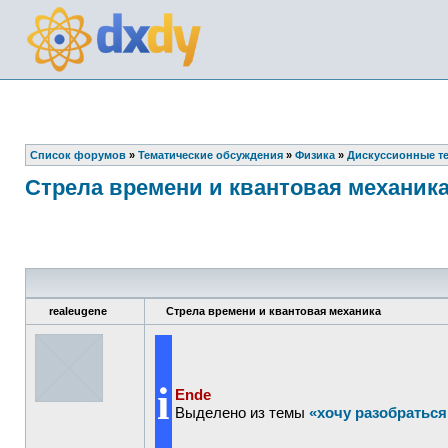
Список форумов
»
Тематические обсуждения
»
Физика
»
Дискуссионные т
Стрела времени и квантовая механик
realeugene
Стрела времени и квантовая механика
i
Ende
Выделено из темы
«хочу разобраться