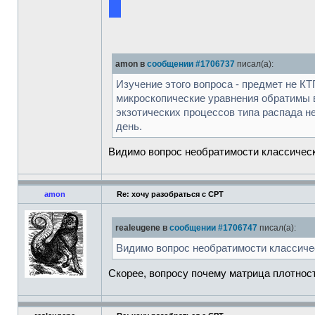
amon в
сообщении #1706737
писал(а):
Изучение этого вопроса - предмет не КТ
микроскопические уравнения обратимы в
экзотических процессов типа распада 
день.
Видимо вопрос необратимости классическо
amon
Re: хочу разобраться с CPT
realeugene в
сообщении #1706747
писал(а):
Видимо вопрос необратимости классичес
Скорее, вопросу почему матрица плотност