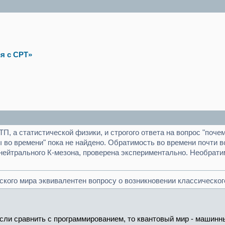
я с CPT»
ТП, а статистической физики, и строгого ответа на вопрос "поч
 во времени" пока не найдено. Обратимость во времени почти 
 нейтрального К-мезона, проверена экспериментально. Необра
кого мира эквивалентен вопросу о возникновении классического
ли сравнить с программированием, то квантовый мир - машинный