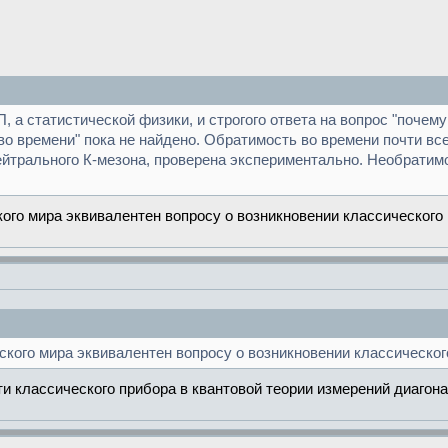
П, а статистической физики, и строгого ответа на вопрос "поче
о времени" пока не найдено. Обратимость во времени почти вс
нейтрального К-мезона, проверена экспериментально. Необрати
го мира эквивалентен вопросу о возникновении классического 
кого мира эквивалентен вопросу о возникновении классического
и классического прибора в квантовой теории измерений диагона