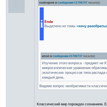
realeugene в
сообщении #1706747
писал(а):
i
Ende
Выделено из темы
«хочу разобратьс
amon в
сообщении #1706737
писал(а):
Изучение этого вопроса - предмет не К
микроскопические уравнения обратимы
экзотических процессов типа распада
каждый день.
Видимо вопрос необратимости классичес
Классический мир порожден сознанием. Ес