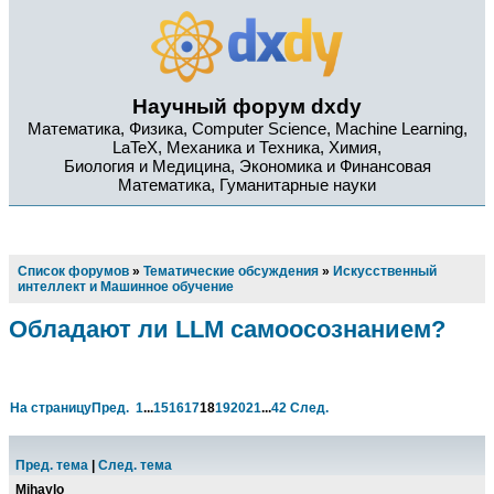
Научный форум dxdy
Математика, Физика, Computer Science, Machine Learning,
LaTeX, Механика и Техника, Химия,
Биология и Медицина, Экономика и Финансовая
Математика, Гуманитарные науки
Список форумов
»
Тематические обсуждения
»
Искусственный
интеллект и Машинное обучение
Обладают ли LLM самоосознанием?
На страницу
Пред.
1
...
15
16
17
18
19
20
21
...
42
След.
Пред. тема
|
След. тема
Mihaylo