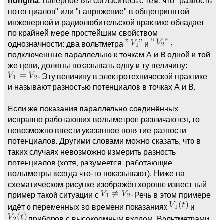
nongma
, наверное Вы согласитесь с тем, что "разность
потенциалов" или "напряжение" в общепринятой
инженерной и радиолюбительской практике обладает
по крайней мере простейшим свойством
однозначности: два вольтметра
и
подключенные параллельно к точкам А и В одной и той
же цепи, должны показывать одну и ту величину:
Эту величину в электротехнической практике
и называют разностью потенциалов в точках А и В.
Если же показания параллельно соединённых
исправно работающих вольтметров различаются, то
невозможно ввести указанное понятие разности
потенциалов. Другими словами можно сказать, что в
таких случаях невозможно измерить разность
потенциалов (хотя, разумеется, работающие
вольтметры всегда что-то показывают). Ниже на
схематическом рисунке изображён хорошо известный
пример такой ситуации с
Речь в этом примере
идёт о переменных во времени показаниях
и
приборов с высокоомным входом. Вольтметрами