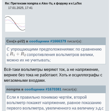
Re: Претензии nongma к Alex-Yu, к форуму и к LaTex
17.01.2025, 17:41
Cos(x-pi/2) в
сообщении #1666379
писал(а):
С упрощающими предположениями: по сравнению
с
сопротивления вольтметров велики,
можно их не учитывать;
Всё-таки вольтметры меряют ток, а не напряжение,
вернее без тока не работают. Хоть и осциллографы с
мегаомными входами.
nongma в
сообщении #1670381
писал(а):
Если я правильно понимаю чертёж, второй
вольтметр покажет напряжение, равное показанию
первого вольтметра, увеличенного на величину э.д.с