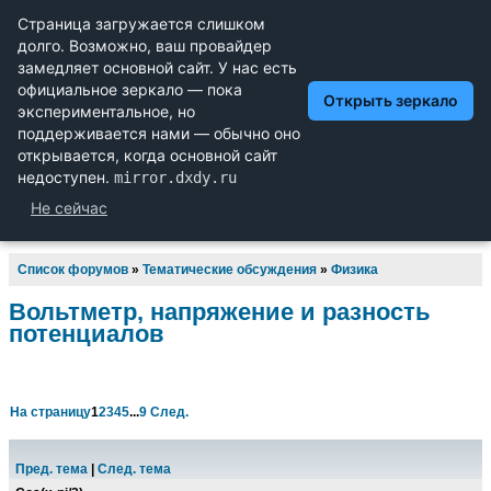
Научный форум dxdy
Математика, Физика, Computer Science, Machine Learning,
LaTeX, Механика и Техника, Химия,
Биология и Медицина, Экономика и Финансовая
Математика, Гуманитарные науки
Список форумов
»
Тематические обсуждения
»
Физика
Вольтметр, напряжение и разность
потенциалов
На страницу
1
2
3
4
5
...
9
След.
Пред. тема
|
След. тема