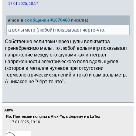
-- 17.01.2025, 18:17 --
amon в
сообщении #1670468
писал(а):
а вольтметр (любой) показывает черте-что.
Собственно если токи через щупы вольтметра
пренебрежимо малы, то любой вольтметр показывает
напряжение между его щупами как интеграл
напряженности электрического поля вдоль щупов
(которое в металле нулевое при отсутствии
термоэлектрических явлений и тока) и сам вольтметр.
А никакое не "чёрт-те что".
Amw
Re: Претензии nongma к Alex-Yu, к форуму и к LaTex
17.01.2025, 19:16