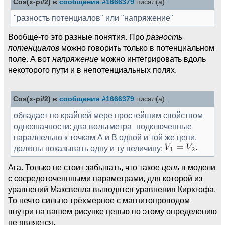
Cos(x-pi/2) в
сообщении #1666379
писал(а):
"разность потенциалов" или "напряжение"
Вообще-то это разные понятия. Про
разность
потенциалов
можно говорить только в потенциальном
поле. А вот
напряжение
можно интегрировать вдоль
некоторого пути и в непотенциальных полях.
Cos(x-pi/2) в
сообщении #1666379
писал(а):
обладает по крайней мере простейшим свойством
однозначности: два вольтметра
подключенные
параллельно к точкам А и В одной и той же цепи,
должны показывать одну и ту величину:
Ага. Только не стоит забывать, что такое
цепь
в модели
с сосредоточеннными параметрами, для которой из
уравнений Максвелла выводятся уравнения Кирхгофа.
То нечто сильно трёхмерное с магнитопроводом
внутри на вашем рисунке цепью по этому определению
не является.