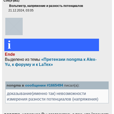
Cos(x-pi/2)
Вольтметр, напряжение и разность потенциалов
21.12.2024, 03:05
i
Ende
Выделено из темы
«Претензии nongma к Alex-
Yu, к форуму и к LaTex»
nongma в
сообщении #1665494
писал(а):
доказывание(именно так) невозможности
измерения разности потенциалов (напряжения)