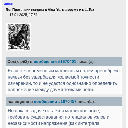
amon
Re: Претензии nongma к Alex-Yu, к форуму и к LaTex
17.01.2025, 17:51
Cos(x-pi/2) в
сообщении #1670401
писал(а):
Если же переменным магнитным полем пренебречь
нельзя без ущерба для желаемой точности
измерений, то и не удастся однозначно определить
напряжение между двумя точками цепи.
realeugene в
сообщении #1670457
писал(а):
Но пока в задаче остаётся магнитное поле,
требовать существования потенциалов узлов и
независимости напряжения (как интеграла