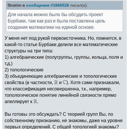
Stratim в
сообщении #1666526
писал(а):
Для начала можно было бы обсудить проект
Бурбаки, там как раз и была поставлена цель
создания математики на единой основе.
У меня нет под рукой первоисточника. Но, помнится, в
какой-то статье Бурбаки делили все математические
структуры на три типа:
1) алгебраические (полугруппы, группы, кольца, поля и
т.д.)
2) топологические
3) объединяющие алгебраические и топологические
свойства (в частности,
и
). Хотя сами признавали,
что классификация несовершенна, т.к., например,
топологическое понятие линейной связности прямо
апеллирует к
.
Вы готовы это обсуждать? С теорией групп Вы, по
собственному признанию, не знакомы, даже на уровне
первых определений. С общей топологией знакомы?