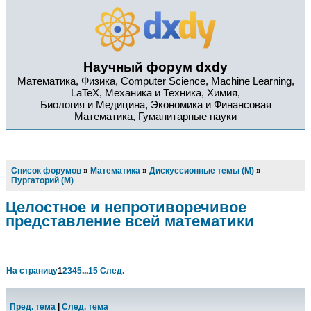
Научный форум dxdy
Математика, Физика, Computer Science, Machine Learning,
LaTeX, Механика и Техника, Химия,
Биология и Медицина, Экономика и Финансовая
Математика, Гуманитарные науки
Список форумов
»
Математика
»
Дискуссионные темы (М)
»
Пургаторий (М)
Целостное и непротиворечивое
представление всей математики
На страницу
1
2
3
4
5
...
15
След.
Пред. тема
|
След. тема