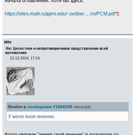
начала оглавление. Хотя бы здесь:
https://sites.math.rutgers.edu/~zeilber ... im/PCM.pdf
Mihr
Re: Целостное и непротиворечивое представление всей
математики
22.12.2024, 17:24
Stratim в
сообщении #1666549
писал(а):
У меня иное мнение.
Когда человек "имеет своё мнение" в разговоре со