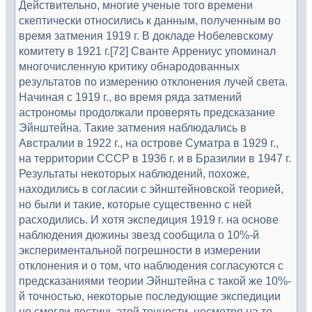
Действительно, многие ученые того времени
скептически относились к данным, полученным во
время затмения 1919 г. В докладе Нобелевскому
комитету в 1921 г.[72] Сванте Аррениус упоминал
многочисленную критику обнародованных
результатов по измерению отклонения лучей света.
Начиная с 1919 г., во время ряда затмений
астрономы продолжали проверять предсказание
Эйнштейна. Такие затмения наблюдались в
Австралии в 1922 г., на острове Суматра в 1929 г.,
на территории СССР в 1936 г. и в Бразилии в 1947 г.
Результаты некоторых наблюдений, похоже,
находились в согласии с эйнштейновской теорией,
но были и такие, которые существенно с ней
расходились. И хотя экспедиция 1919 г. на основе
наблюдения дюжины звезд сообщила о 10%-й
экспериментальной погрешности в измерении
отклонения и о том, что наблюдения согласуются с
предсказаниями теории Эйнштейна с такой же 10%-
й точностью, некоторые последующие экспедиции
не смогли достичь этой точности, несмотря на то,