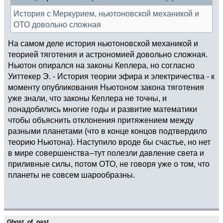
История с Меркурием, ньютоновской механикой и
ОТО довольно сложная
На самом деле история ньютоновской механикой и
теорией тяготения и астрономией довольно сложная.
Ньютон опирался на законы Кеплера, но согласно
Уиттекер Э. - История теории эфира и электричества - к
моменту опубликования Ньютоном закона тяготения
уже знали, что законы Кеплера не точны, и
понадобились многие годы и развитие математики
чтобы объяснить отклонения притяжением между
разными планетами (что в конце концов подтвердило
теорию Ньютона). Наступило вроде бы счастье, но нет
в мире совершенства--тут полезли давление света и
приливные силы, потом ОТО, не говоря уже о том, что
планеты не совсем шарообразны.
Ghost_of_past