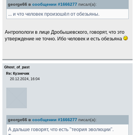
george66 в
сообщении #1666277
писал(а):
... и что человек произошёл от обезьяны.
Антропологи в лице Дробышевского, говорят, что это
утверждение не точно. Ибо человек и есть обезьяна
Ghost_of_past
Re: Кузнечик
20.12.2024, 16:04
george66 в
сообщении #1666277
писал(а):
А дальше говорят, что есть "теория эволюции".