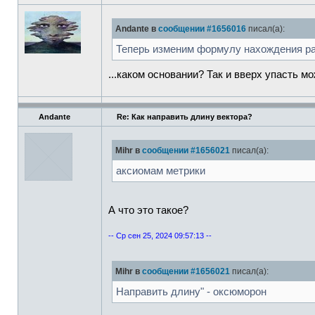
Andante в
сообщении #1656016
писал(а):
Теперь изменим формулу нахождения рас
...каком основании? Так и вверх упасть м
Andante
Re: Как направить длину вектора?
Mihr в
сообщении #1656021
писал(а):
аксиомам метрики
А что это такое?
-- Ср сен 25, 2024 09:57:13 --
Mihr в
сообщении #1656021
писал(а):
Направить длину" - оксюморон