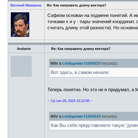
Евгений Машеров
Re: Как направить длину вектора?
Софизм основан на подмене понятий. А им
точками x и y - пары значений координат,
считать длину этой разности). Но основн
Andante
Re: Как направить длину вектора?
Mihr в
сообщении #1656025
писал(а):
Вот здесь, в самом начале:
Теперь понятно. Но это не я придумал, а
-- Ср сен 25, 2024 10:12:00 --
Mihr в
сообщении #1656025
писал(а):
Как Вы себе представляете такую "длин