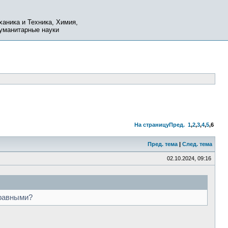
ханика и Техника, Химия,
Гуманитарные науки
На страницу
Пред.
1
,
2
,
3
,
4
,
5
,
6
Пред. тема
|
След. тема
02.10.2024, 09:16
 равными?