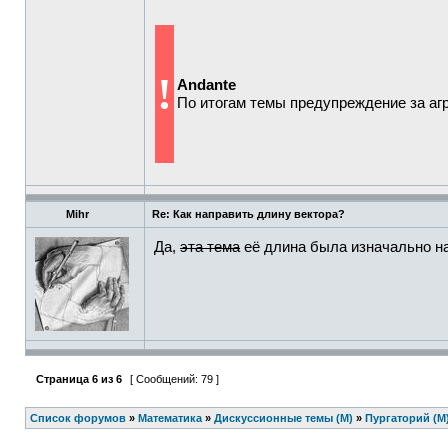
!
Andante
По итогам темы предупреждение за аг
Mihr
Re: Как направить длину вектора?
Да,
эта тема
её длина была изначально на
Страница
6
из
6
[ Сообщений: 79 ]
Список форумов
»
Математика
»
Дискуссионные темы (М)
»
Пургаторий (М