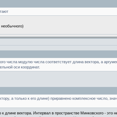
отают
 необычного)
го числа модулю числа соответствует длина вектора, а аргумен
льной оси координат.
ктору, а только к его длине) приравнено комплексное число, зн
к длине вектора. Интервал в пространстве Минковского - это не