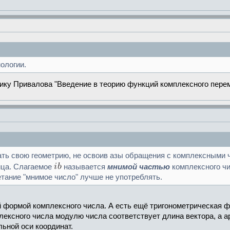
ологии.
ику Привалова "Введение в теорию функций комплексного перемен
ать свою геометрию, не освоив азы обращения с комплексными 
ица. Слагаемое
называется
мнимой частью
комплексного ч
етание "мнимое число" лучше не употреблять.
 формой комплексного числа. А есть ещё тригонометрическая фо
ексного числа модулю числа соответствует длина вектора, а ар
ьной оси координат.