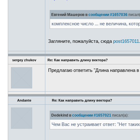
Евгений Машеров в
сообщении #1657036
писал(
комплексное число ... не величина, кот
Загляните, пожалуйста, сюда
post1657011
sergey zhukov
Re: Как направить длину вектора?
Предлагаю ответить "Длина направлена в 
Andante
Re: Как направить длину вектора?
Dedekind в
сообщении #1657021
писал(а):
Чем Вас не устраивает ответ: "Нет таких