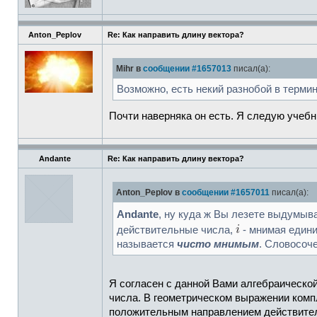
Anton_Peplov
Re: Как направить длину вектора?
Mihr в
сообщении #1657013
писал(а):
Возможно, есть некий разнобой в термин
Почти наверняка он есть. Я следую учебн
Andante
Re: Как направить длину вектора?
Anton_Peplov в
сообщении #1657011
писал(а):
Andante
, ну куда ж Вы лезете выдумыв
действительные числа,
- мнимая един
называется
чисто мнимым
. Словосоч
Я согласен с данной Вами алгебраической
числа. В геометрическом выражении компл
положительным направлением действител