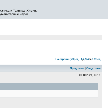
ханика и Техника, Химия,
Гуманитарные науки
На страницу
Пред.
1
,
2
,
3
,
4
,
5
,
6
След.
Пред. тема
|
След. тема
01.10.2024, 13:17