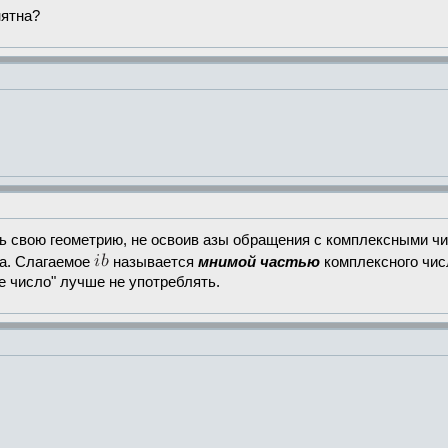
нятна?
ть свою геометрию, не освоив азы обращения с комплексными ч
а. Слагаемое
называется
мнимой частью
комплексного чис
е число" лучше не употреблять.