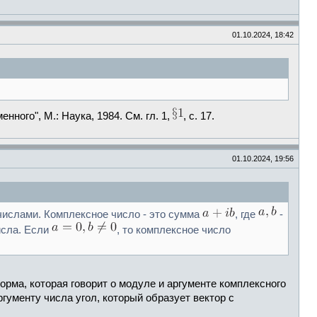
01.10.2024, 18:42
ного", М.: Наука, 1984. См. гл. 1,
, с. 17.
01.10.2024, 19:56
числами. Комплексное число - это сумма
, где
-
исла. Если
, то комплексное число
рма, которая говорит о модуле и аргументе комплексного
гументу числа угол, который образует вектор с