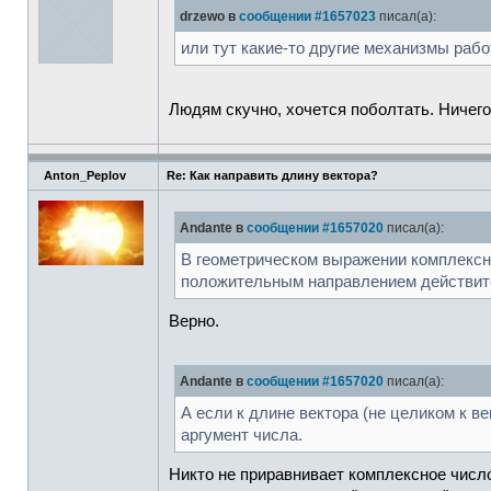
drzewo в
сообщении #1657023
писал(а):
или тут какие-то другие механизмы раб
Людям скучно, хочется поболтать. Ничего
Anton_Peplov
Re: Как направить длину вектора?
Andante в
сообщении #1657020
писал(а):
В геометрическом выражении комплексно
положительным направлением действите
Верно.
Andante в
сообщении #1657020
писал(а):
А если к длине вектора (не целиком к ве
аргумент числа.
Никто не приравнивает комплексное число 