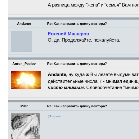
А разница между "жена" и "семья" Вам по
Andante
Re: Как направить длину вектора?
Евгений Машеров
О, да. Продолжайте, пожалуйста.
Anton_Peplov
Re: Как направить длину вектора?
Andante
, ну куда ж Вы лезете выдумыва
действительные числа,
- мнимая единиц
чисто мнимым
. Словосочетание "мнимо
Mihr
Re: Как направить длину вектора?
(Оффтоп)