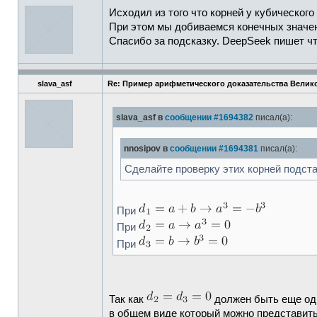
Исходил из того что корней у кубического
При этом мы добиваемся конечных значен
Спасибо за подсказку. DeepSeek пишет чт
slava_asf
Re: Пример арифметического доказательства Велик
slava_asf в
сообщении #1694382
писал(а):
nnosipov в
сообщении #1694381
писал(а):
Сделайте проверку этих корней подста
При
При
При
Так как
должен быть еще оди
в общем виде который можно представить