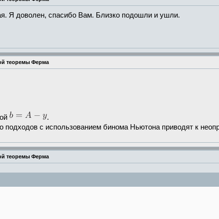
я. Я доволен, спасибо Вам. Близко подошли и ушли.
ой теоремы Ферма
ной
.
о подходов с использованием бинома Ньютона приводят к неопре
ой теоремы Ферма