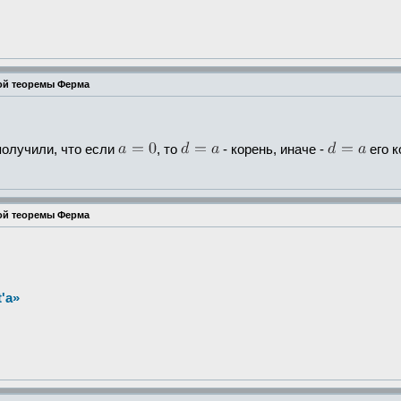
ой теоремы Ферма
получили, что если
, то
- корень, иначе -
его к
ой теоремы Ферма
'а»