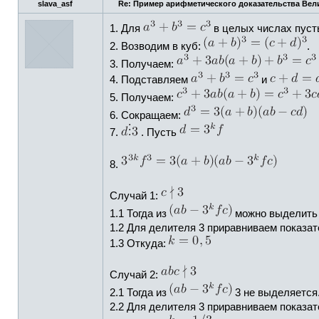
slava_asf
Re: Пример арифметического доказательства Ве
1. Для
в целых числах пус
2. Возводим в куб:
.
3. Получаем:
4. Подставляем
и
5. Получаем:
6. Сокращаем:
7.
. Пусть
8.
Случай 1:
1.1 Тогда из
можно выделить 
1.2 Для делителя 3 приравниваем показат
1.3 Откуда:
Случай 2:
2.1 Тогда из
3 не выделяется
2.2 Для делителя 3 приравниваем показат