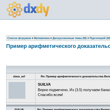
Список форумов
»
Математика
»
Дискуссионные темы (М)
»
Пургаторий (М
Пример арифметического доказатель
slava_asf
Re: Пример арифметического доказательства Ве
SUILVA
Верно подмечено. Из (3.5) получаем бан
Спасибо всем!
SUILVA
Re: Пример арифметического доказательства Велик