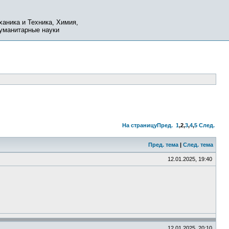
ханика и Техника, Химия,
Гуманитарные науки
На страницу
Пред.
1
,
2
,
3
,
4
,
5
След.
Пред. тема
|
След. тема
12.01.2025, 19:40
12.01.2025, 20:10