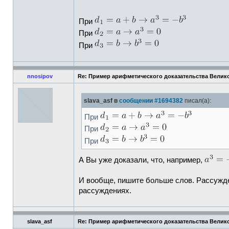
При
При
При
nnosipov
Re: Пример арифметического доказательства Велик
slava_asf в
сообщении #1694382
писал(а):
При
При
При
А Вы уже доказали, что, например,
И вообще, пишите больше слов. Рассужден
рассуждениях.
slava_asf
Re: Пример арифметического доказательства Велик