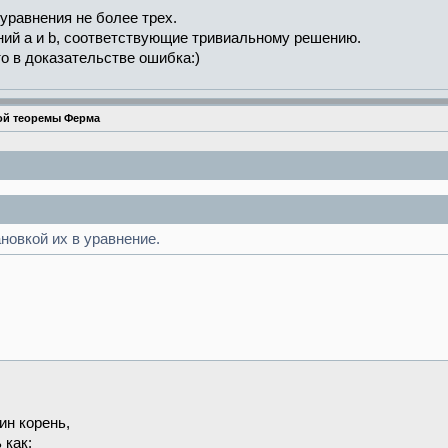
 уравнения не более трех.
ий a и b, соответствующие тривиальному решению.
о в доказательстве ошибка:)
ой теоремы Ферма
новкой их в уравнение.
н корень,
 как: