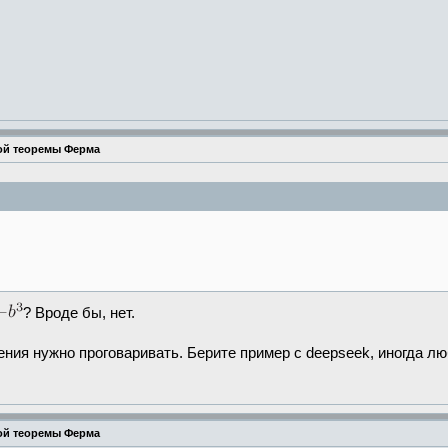
ой теоремы Ферма
? Вроде бы, нет.
ия нужно проговаривать. Берите пример с deepseek, иногда люб
ой теоремы Ферма