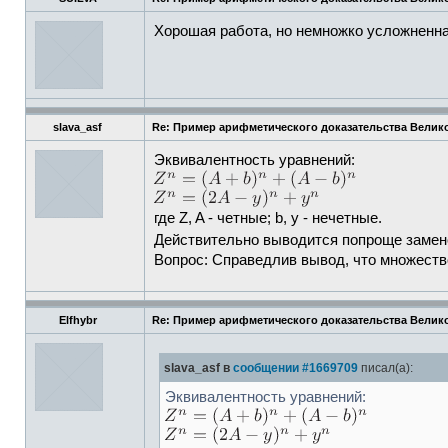
Хорошая работа, но немножко усложненна
slava_asf
Re: Пример арифметического доказательства Велик
Эквивалентность уравнений:
где Z, A - четные; b, y - нечетные.
Действительно выводится попроще заме
Вопрос: Справедлив вывод, что множеств
Elfhybr
Re: Пример арифметического доказательства Велик
slava_asf в
сообщении #1669709
писал(а):
Эквивалентность уравнений: