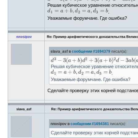
Решая кубическое уравнение относитель
.
Уважаемые форумчане. Где ошибка?
nnosipov
Re: Пример арифметического доказательства Велик
slava_asf в
сообщении #1694379
писал(а):
Решая кубическое уравнение относите
.
Уважаемые форумчане. Где ошибка?
Сделайте проверку этих корней подстанов
slava_asf
Re: Пример арифметического доказательства Ве
nnosipov в
сообщении #1694381
писал(а):
Сделайте проверку этих корней подстан