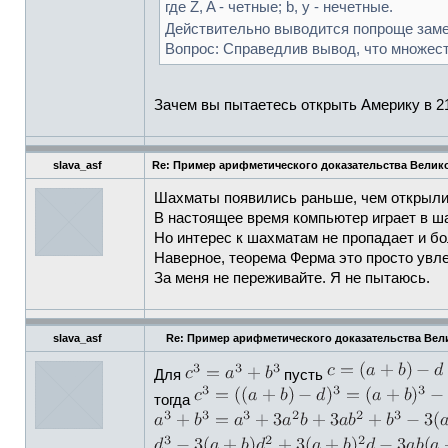
где Z, A - четные; b, y - нечетные.
Действительно выводится попроще зам
Вопрос: Справедлив вывод, что множест
Зачем вы пытаетесь открыть Америку в 2
slava_asf
Re: Пример арифметического доказательства Велик
Шахматы появились раньше, чем открыли
В настоящее время компьютер играет в ш
Но интерес к шахматам не пропадает и бо
Наверное, теорема Ферма это просто увле
За меня не переживайте. Я не пытаюсь.
slava_asf
Re: Пример арифметического доказательства Ве
Для
пусть
тогда