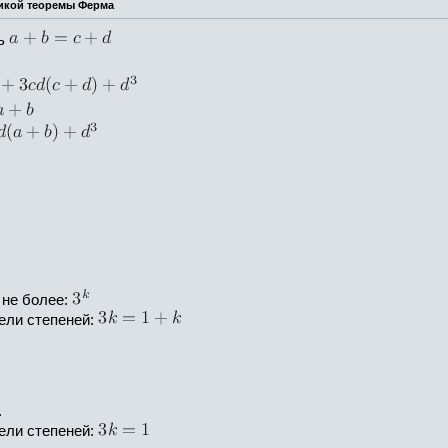
ликой теоремы Ферма
ть
не более:
ели степеней:
.
ели степеней: