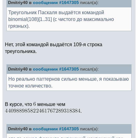
Dmitriy40 в
сообщении #1647305
писал(а):
Треугольник Паскаля выдаётся командой
binomial(108)[1..31] (с чистого до максимально
грязных).
Нет, этой командой выдаётся 109-я строка
треугольника.
Dmitriy40 в
сообщении #1647305
писал(а):
Но реально паттернов сильно меньше, я показываю
точное количество.
В курсе, что
меньше чем
.
Dmitriy40 в
сообщении #1647305
писал(а):