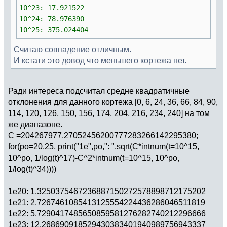
10^23: 17.921522
10^24: 78.976390
10^25: 375.024404
Считаю совпадение отличным.
И кстати это довод что меньшего кортежа нет.
Ради интереса подсчитал средне квадратичные
отклонения для данного кортежа [0, 6, 24, 36, 66, 84, 90,
114, 120, 126, 150, 156, 174, 204, 216, 234, 240] на том
же диапазоне.
C =204267977.27052456200777283266142295380;
for(po=20,25, print("1e",po,": ",sqrt(C*intnum(t=10^15,
10^po, 1/log(t)^17)-C^2*intnum(t=10^15, 10^po,
1/log(t)^34))))
1e20: 1.3250375467236887150272578898712175202
1e21: 2.7267461085413125554224436286046511819
1e22: 5.7290417485650859581276282740212296666
1e23: 12.268690918529430383401940989756943337