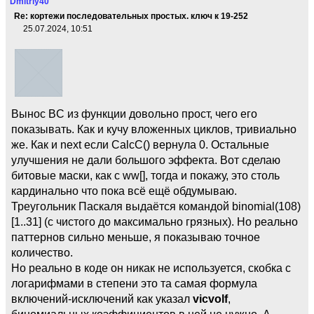
Dmitriy40
Re: кортежи последовательных простых. ключ к 19-252
25.07.2024, 10:51
Вынос BC из функции довольно прост, чего его
показывать. Как и кучу вложенных циклов, тривиально
же. Как и next если CalcC() вернула 0. Остальные
улучшения не дали большого эффекта. Вот сделаю
битовые маски, как с ww[], тогда и покажу, это столь
кардинально что пока всё ещё обдумываю.
Треугольник Паскаля выдаётся командой binomial(108)
[1..31] (с чистого до максимально грязных). Но реально
паттернов сильно меньше, я показываю точное
количество.
Но реально в коде он никак не используется, скобка с
логарифмами в степени это та самая формула
включений-исключений как указал
vicvolf
,
биномиальных коэффициентов в ней не нужно. А