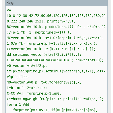
Код:
v=
[0,6,12,30,42,72,90,96,120,126,132,156,162,180,21
0,222,240,246,252]; print("v=",v);
BC=vector(#v+10,k, prodeulerrat(( p^k - k*p^(k-1)
)/(p-1)^k, 1, nextprime(k+1)) );
MC=vector(#v+10,k, x=1.0;forprime(p=3,k,x/=p*(1-
1.0/p)^k);forprime(p=k+1,v[#v]/2,x/=p-k);x );
CC=vector(#v+10,k, 2^(k-1) * MC[k] * BC[k]);
dd=setminus(vector(v[#v]/2,i,i*2),v);
C1=C2=C3=C4=C5=C6=C7=C8=C9=C10=0; nn=vector(10);
v0=vector(v[#v]/2,p,
if(p>2&&isprime(p),setminus(vector(p,i,i-1),Set(-
v%p)),[]));
m0=vector(#v0,p, t=0;foreach(v0[p],x,
t=bitor(t,2^x););t);
C=CC[#v]; forprime(p=3,#m0,
C*=hammingweight(m0[p]); ); printf("C =%f\n",C);
for(a=1,#dd,
forprime(p=3,#v+1, if(m0[p]==2^(-dd[a]%p),