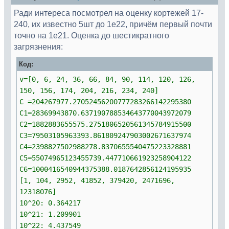
Ради интереса посмотрел на оценку кортежей 17-
240, их известно 5шт до 1e22, причём первый почти
точно на 1e21. Оценка до шестикратного
загрязнения:
Код:
v=[0, 6, 24, 36, 66, 84, 90, 114, 120, 126,
150, 156, 174, 204, 216, 234, 240]
C =204267977.27052456200777283266142295380
C1=28369943870.637190788534643770043972079
C2=1882883655575.2751806520561345784915500
C3=79503105963393.861809247903002671637974
C4=2398827502988278.8370655540475223328881
C5=55074965123455739.447710661923258904122
C6=1000416540944375388.0187642856124195935
[1, 104, 2952, 41852, 379420, 2471696,
12318076]
10^20: 0.364217
10^21: 1.209901
10^22: 4.437549