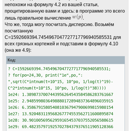
непохожи на формулу 4.2 из вашей статьи,
процитированную вами и здесь: в программе это всего
лишь правильное вычисление
.
Что же, тогда могу посчитать дисперсию. Возьмём
посчитанную
C=1592669394.7454967047727717796940585531 для
всех грязных кортежей и подставим в формулу 4.10
(она же 4.9):
Код:
? C=1592669394.7454967047727717796940585531;
? for(po=24,30, print("1e",po,":
",sqrt(C*intnum(t=10^15, 10^po, 1/log(t)^19)-
C^2*intnum(t=10^15, 10^po, 1/log(t)^38))))
1e24: 1.3898737007443956264543584586283761667
1e25: 2.9485998036498880172894837364896035915
1e26: 6.3586791580540810367947900699815980154
1e27: 13.920483119568267774553562711600895874
1e28: 30.901005695629591654537037552056588615
1e29: 69.482357971925702784379376511905128366