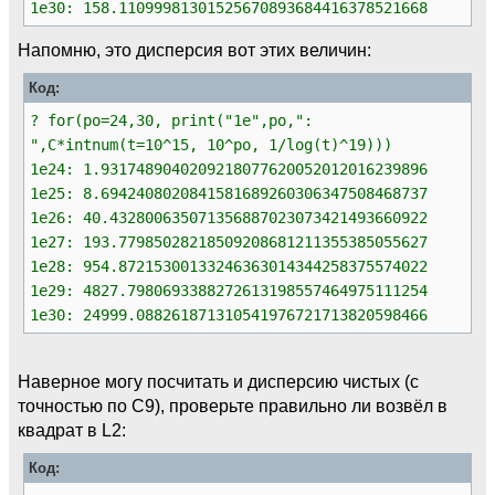
1e30: 158.11099981301525670893684416378521668
Напомню, это дисперсия вот этих величин:
Код:
? for(po=24,30, print("1e",po,":
",C*intnum(t=10^15, 10^po, 1/log(t)^19)))
1e24: 1.9317489040209218077620052012016239896
1e25: 8.6942408020841581689260306347508468737
1e26: 40.432800635071356887023073421493660922
1e27: 193.77985028218509208681211355385055627
1e28: 954.87215300133246363014344258375574022
1e29: 4827.7980693388272613198557464975111254
1e30: 24999.088261871310541976721713820598466
Наверное могу посчитать и дисперсию чистых (с
точностью по C9), проверьте правильно ли возвёл в
квадрат в L2:
Код: