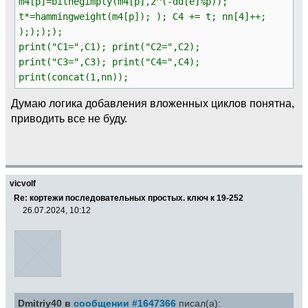
m4[p]=bitnegimply(m4[p],2^(-dd[e]%p));
t*=hammingweight(m4[p]); ); C4 += t; nn[4]++;
););););
print("C1=",C1); print("C2=",C2);
print("C3=",C3); print("C4=",C4);
print(concat(1,nn));
Думаю логика добавления вложенных циклов понятна,
приводить все не буду.
vicvolf
Re: кортежи последовательных простых. ключ к 19-252
26.07.2024, 10:12
Dmitriy40 в
сообщении #1647366
писал(а):