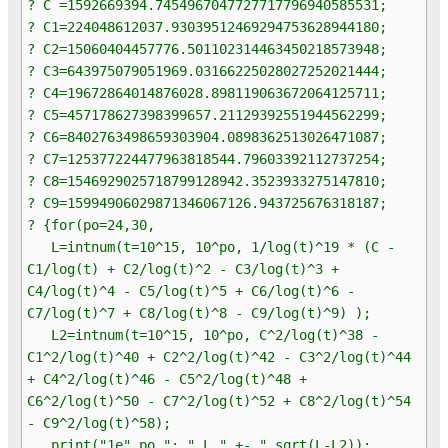
? C =1592669394.7454967047727717796940585531;
? C1=224048612037.93039512469294753628944180;
? C2=15060404457776.501102314463450218573948;
? C3=643975079051969.03166225028027252021444;
? C4=19672864014876028.898119063672064125711;
? C5=457178627398399657.21129392551944562299;
? C6=8402763498659303904.0898362513026471087;
? C7=125377224477963818544.79603392112737254;
? C8=1546929025718799128942.3523933275147810;
? C9=15994906029871346067126.943725676318187;
? {for(po=24,30,
L=intnum(t=10^15, 10^po, 1/log(t)^19 * (C -
C1/log(t) + C2/log(t)^2 - C3/log(t)^3 +
C4/log(t)^4 - C5/log(t)^5 + C6/log(t)^6 -
C7/log(t)^7 + C8/log(t)^8 - C9/log(t)^9) );
L2=intnum(t=10^15, 10^po, C^2/log(t)^38 -
C1^2/log(t)^40 + C2^2/log(t)^42 - C3^2/log(t)^44
+ C4^2/log(t)^46 - C5^2/log(t)^48 +
C6^2/log(t)^50 - C7^2/log(t)^52 + C8^2/log(t)^54
- C9^2/log(t)^58);
print("1e",po,": ",L," +- ",sqrt(L-L2));