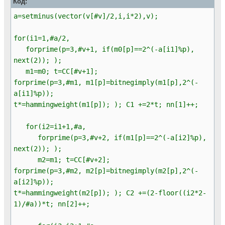
Код:
a=setminus(vector(v[#v]/2,i,i*2),v);
for(i1=1,#a/2,
forprime(p=3,#v+1, if(m0[p]==2^(-a[i1]%p),
next(2)); );
m1=m0; t=CC[#v+1];
forprime(p=3,#m1, m1[p]=bitnegimply(m1[p],2^(-
a[i1]%p));
t*=hammingweight(m1[p]); ); C1 +=2*t; nn[1]++;
for(i2=i1+1,#a,
forprime(p=3,#v+2, if(m1[p]==2^(-a[i2]%p),
next(2)); );
m2=m1; t=CC[#v+2];
forprime(p=3,#m2, m2[p]=bitnegimply(m2[p],2^(-
a[i2]%p));
t*=hammingweight(m2[p]); ); C2 +=(2-floor((i2*2-
1)/#a))*t; nn[2]++;