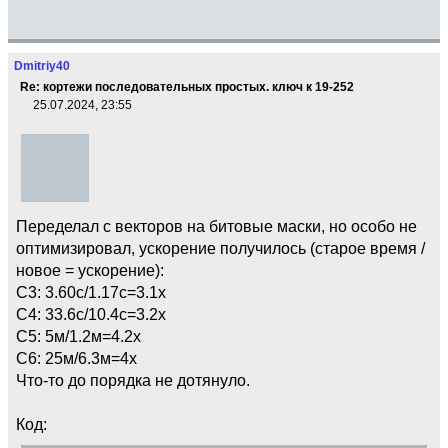
Dmitriy40
Re: кортежи последовательных простых. ключ к 19-252
25.07.2024, 23:55
Переделал с векторов на битовые маски, но особо не
оптимизировал, ускорение получилось (старое время /
новое = ускорение):
C3: 3.60с/1.17с=3.1х
C4: 33.6с/10.4с=3.2х
C5: 5м/1.2м=4.2х
C6: 25м/6.3м=4х
Что-то до порядка не дотянуло.
Код: