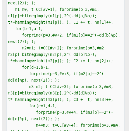
next(2)); );
m1=m0; t=CC[#v+1]; forprime(p=3,#m1,
m1[p]=bitnegimply(m1[p],2^(-dd[a]%p));
t*=hammingweight(m1[p]); ); C1 += t; nn[1]++;
for(b=1,a-1,
forprime(p=3,#v+2, if(m1[p]==2^(-dd[b]%p),
next(2)); );
m2=m1; t=CC[#v+2]; forprime(p=3,#m2,
m2[p]=bitnegimply(m2[p],2^(-dd[b]%p));
t*=hammingweight(m2[p]); ); C2 += t; nn[2]++;
for(d=1,b-1,
forprime(p=3,#v+3, if(m2[p]==2^(-
dd[d]%p), next(2)); );
m3=m2; t=CC[#v+3]; forprime(p=3,#m3,
m3[p]=bitnegimply(m3[p],2^(-dd[d]%p));
t*=hammingweight(m3[p]); ); C3 += t; nn[3]++;
for(e=1,d-1,
forprime(p=3,#v+4, if(m3[p]==2^(-
dd[e]%p), next(2)); );
m4=m3; t=CC[#v+4]; forprime(p=3,#m4,