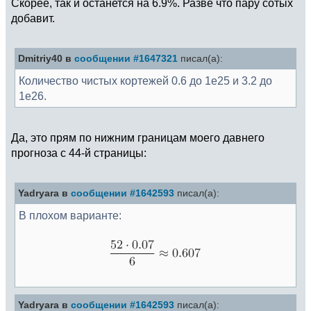
Скорее, так и останется на 6.9%. Разве что пару сотых
добавит.
Dmitriy40 в
сообщении #1647321
писал(а):
Количество чистых кортежей 0.6 до 1e25 и 3.2 до
1e26.
Да, это прям по нижним границам моего давнего
прогноза с 44-й страницы:
Yadryara в
сообщении #1642593
писал(а):
В плохом варианте:
Yadryara в
сообщении #1642593
писал(а):