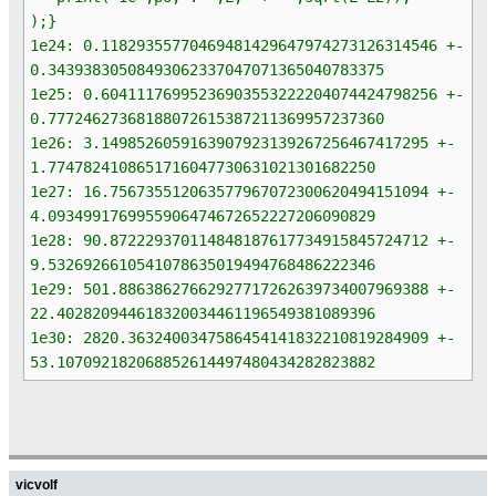
);}
1e24: 0.11829355770469481429647974273126314546 +-
0.34393830508493062337047071365040783375
1e25: 0.60411176995236903553222204074424798256 +-
0.77724627368188072615387211369957237360
1e26: 3.1498526059163907923139267256467417295 +-
1.7747824108651716047730631021301682250
1e27: 16.756735512063577967072300620494151094 +-
4.0934991769955906474672652227206090829
1e28: 90.872229370114848187617734915845724712 +-
9.5326926610541078635019494768486222346
1e29: 501.88638627662927717262639734007969388 +-
22.402820944618320034461196549381089396
1e30: 2820.3632400347586454141832210819284909 +-
53.107092182068852614497480434282823882
vicvolf