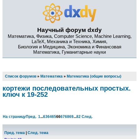
Научный форум dxdy
Математика, Физика, Computer Science, Machine Learning,
LaTeX, Механика и Техника, Химия,
Биология и Медицина, Экономика и Финансовая
Математика, Гуманитарные науки
Список форумов
»
Математика
»
Математика (общие вопросы)
кортежи последовательных простых.
ключ к 19-252
На страницу
Пред.
1
...
63
64
65
66
67
68
69
...
82
След.
Пред. тема
|
След. тема