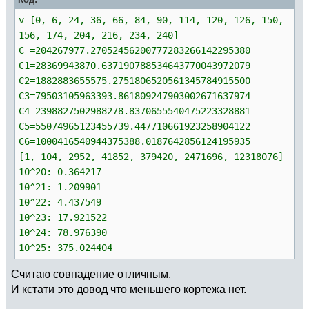
v=[0, 6, 24, 36, 66, 84, 90, 114, 120, 126, 150,
156, 174, 204, 216, 234, 240]
C =204267977.27052456200777283266142295380
C1=28369943870.637190788534643770043972079
C2=1882883655575.2751806520561345784915500
C3=79503105963393.861809247903002671637974
C4=2398827502988278.8370655540475223328881
C5=55074965123455739.447710661923258904122
C6=1000416540944375388.0187642856124195935
[1, 104, 2952, 41852, 379420, 2471696, 12318076]
10^20: 0.364217
10^21: 1.209901
10^22: 4.437549
10^23: 17.921522
10^24: 78.976390
10^25: 375.024404
Считаю совпадение отличным.
И кстати это довод что меньшего кортежа нет.