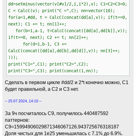
dd=setminus(vector(v[#v]/2,i,i*2),v); C1=C2=C3=0;
C = CalcC(v); print("C =",C); nn=vector(10);
for(a=1,#dd, t = CalcC(concat(dd[a],v)); if(t==0,
next); C1 += t; nn[1]++;
for(b=1,a-1, t=CalcC(concat([dd[a],dd[b]],v));
if(t==0, next); C2 += t; nn[2]++;
for(d=1,b-1, C3 +=
CalcC(concat([dd[a],dd[b],dd[d]],v)); nn[3]++;
)));
print("C1=",C1); print("C2=",C2);
print("C3=",C3); print(concat(1,nn));
Сделать в первом цикле #dd/2 и 2*t конечно можно, C1
будет правильной, а C2 и C3 нет.
-- 25.07.2024, 14:10 --
За 9ч посчиталось C9, получилось 440487592
паттернов:
C9=15994906029871346067126.943725676318187
Доля чистых для 1e25 уменьшилась с 7.1% до 6.9%.