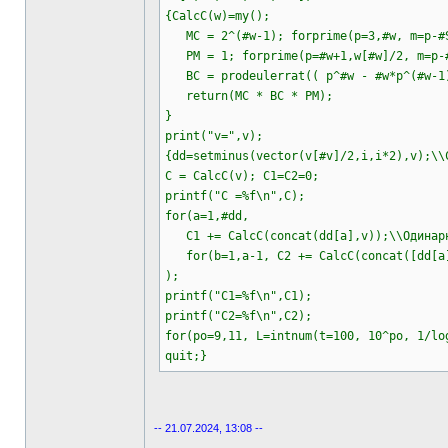
{CalcC(w)=my();
MC = 2^(#w-1); forprime(p=3,#w, m=p-#Se
PM = 1; forprime(p=#w+1,w[#w]/2, m=p-#S
BC = prodeulerrat(( p^#w - #w*p^(#w-1)
return(MC * BC * PM);
}
print("v=",v);
{dd=setminus(vector(v[#v]/2,i,i*2),v);\\
C = CalcC(v); C1=C2=0;
printf("C =%f\n",C);
for(a=1,#dd,
C1 += CalcC(concat(dd[a],v));\\Одинарн
for(b=1,a-1, C2 += CalcC(concat([dd[a],
);
printf("C1=%f\n",C1);
printf("C2=%f\n",C2);
for(po=9,11, L=intnum(t=100, 10^po, 1/lo
quit;}
-- 21.07.2024, 13:08 --