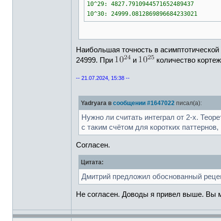
10^29: 4827.7910944571652489437
10^30: 24999.0812869896684233021
Наибольшая точность в асимптотической 
24999. При
и
количество кортеж
-- 21.07.2024, 15:38 --
Yadryara в
сообщении #1647022
писал(а):
Нужно ли считать интеграл от 2-х. Теор
с таким счётом для коротких паттернов,
Согласен.
Цитата:
Дмитрий предложил обоснованный рецеп
Не согласен. Доводы я привел выше. Вы 