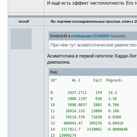
И ещё есть эффект чистоплотности. Его т
vicvolf
Re: кортежи последовательных простых. ключ к 1
Dmitriy40 в
сообщении #1646995
писал(а):
При чём тут асимптотическое равенство
Асимптотика в первой гипотезе Харди-Лит
диапазона.
Код:
10^ HL-1 Fact Pogresh.
8 2437.2711 159 14.3
9 2908.1197 638 3.56
10 5090.8037 2883 0.766
11 16014.133 13809 0.160
12 74214.578 71638 0.0360
13 400943.47 399276 0.00418
14 2317911.7 2318062 -0.0000648
15 13999274