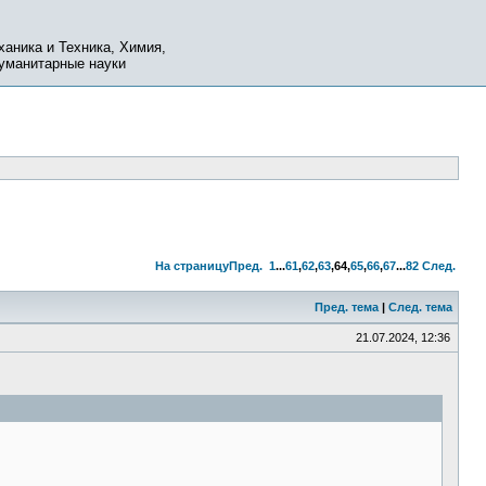
ханика и Техника, Химия,
Гуманитарные науки
На страницу
Пред.
1
...
61
,
62
,
63
,
64
,
65
,
66
,
67
...
82
След.
Пред. тема
|
След. тема
21.07.2024, 12:36