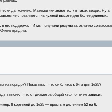
бе равных.
ически да, конечно. Математики знают толк в таких вещах. Ну а
 совсем не справляется на нужной высоте для более длинных.
 я его поддержал. И мы получили результат, отлично согласов
Очень вряд ли.
ых на порядок? Показывал, что он близок к 6-ти для 1е25?
едь выяснил, что от диаметра общий кэф почти не зависит.
имер, 8 кортежей до 1е25 — простым делением 52 на 6.