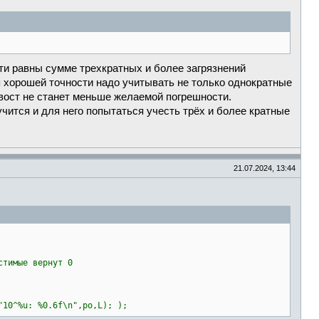
чти равны сумме трехкратных и более загрязнений
ия хорошей точности надо учитывать не только однократные
хвост не станет меньше желаемой погрешности.
чится и для него попытаться учесть трёх и более кратные
21.07.2024, 13:44
тимые вернут 0
"10^%u: %0.6f\n",po,L); );