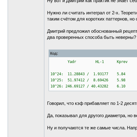
Ну вот и Дмитрий как практик не знает се
Нужно ли считать интеграл от 2-х. Теорет
таким счётом для коротких паттернов, но
Дмитрий предложил обоснованный рецепт,
два проверенных способа быть неверны? 
Код:
Yadr HL-1 Kprev
10^24: 11.28843 / 1.93177 5.84
10^25: 51.97412 / 8.69426 5.98
10^26: 246.69127 / 40.43282 6.10
Говорил, что кэф прибавляет по 1-2 десят
Да, показывал для другого диаметра, но в
Ну и получаются те же самые числа. Напр