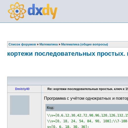
Список форумов
»
Математика
»
Математика (общие вопросы)
кортежи последовательных простых. к
Dmitriy40
Re: кортежи последовательных простых. ключ к 1
Программа с учётом однократных и повто
Код:
\\v=[0,6,12,30,42,72,90,96,120,126,132,1
\\v=[0, 18, 24, 54, 84, 90, 108];\\7-108
v=[0, 6, 18, 30, 36];