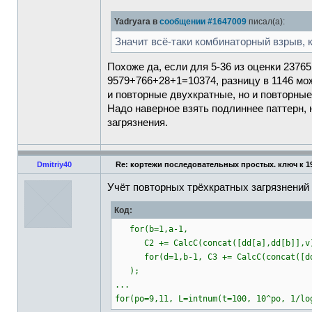
Yadryara в
сообщении #1647009
писал(а):
Значит всё-таки комбинаторный взрыв, 
Похоже да, если для 5-36 из оценки 2376
9579+766+28+1=10374, разницу в 1146 мож
и повторные двухкратные, но и повторные
Надо наверное взять подлиннее паттерн, 
загрязнения.
Dmitriy40
Re: кортежи последовательных простых. ключ к 1
Учёт повторных трёхкратных загрязнений
Код:
for(b=1,a-1,
C2 += CalcC(concat([dd[a],dd[b]],v));
for(d=1,b-1, C3 += CalcC(concat([dd[a]
);
...
for(po=9,11, L=intnum(t=100, 10^po, 1/lo