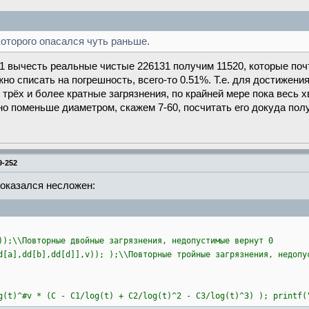
которого опасался чуть раньше.
51 вычесть реальные чистые 226131 получим 11520, которые по
но списать на погрешность, всего-то 0.51%. Т.е. для достижен
 трёх и более кратные загрязнения, по крайней мере пока весь 
но поменьше диаметром, скажем 7-60, посчитать его докуда полу
9-252
 оказался несложен:
\\Повторные двойные загрязнения, недопустимые вернут 0
,dd[b],dd[d]],v)); );\\Повторные тройные загрязнения, недопус
g(t)^#v * (C - C1/log(t) + C2/log(t)^2 - C3/log(t)^3) ); printf(