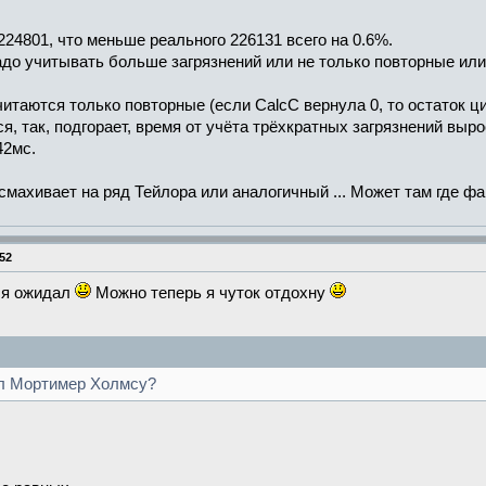
224801, что меньше реального 226131 всего на 0.6%.
адо учитывать больше загрязнений или не только повторные или
читаются только повторные (если CalcC вернула 0, то остаток ц
, так, подгорает, время от учёта трёхкратных загрязнений вырос
42мс.
смахивает на ряд Тейлора или аналогичный ... Может там где фа
52
м я ожидал
Можно теперь я чуток отдохну
зал Мортимер Холмсу?