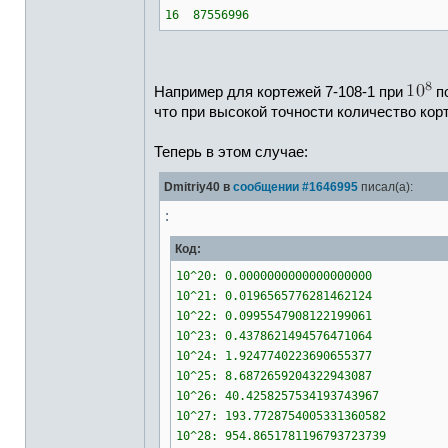
16 87556996
Например для кортежей 7-108-1 при
по
что при высокой точности количество ко
Теперь в этом случае:
Dmitriy40 в
сообщении #1646995
писал(а):
:
Код:
10^20: 0.0000000000000000000
10^21: 0.0196565776281462124
10^22: 0.0995547908122199061
10^23: 0.4378621494576471064
10^24: 1.9247740223690655377
10^25: 8.6872659204322943087
10^26: 40.4258257534193743967
10^27: 193.7728754005331360582
10^28: 954.8651781196793723739