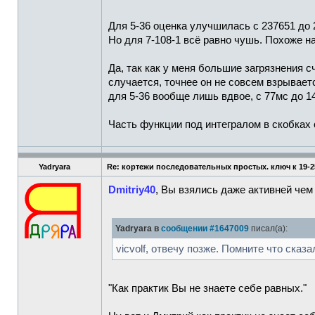
Для 5-36 оценка улучшилась с 237651 до 
Но для 7-108-1 всё равно чушь. Похоже н
Да, так как у меня большие загрязнения с
случается, точнее он не совсем взрывается
для 5-36 вообще лишь вдвое, с 77мс до 1
Часть функции под интегралом в скобках 
Yadryara
Re: кортежи последовательных простых. ключ к 19-2
Dmitriy40
, Вы взялись даже активней че
Yadryara в
сообщении #1647009
писал(а):
vicvolf, отвечу позже. Помните что ска
"Как практик Вы не знаете себе равных."