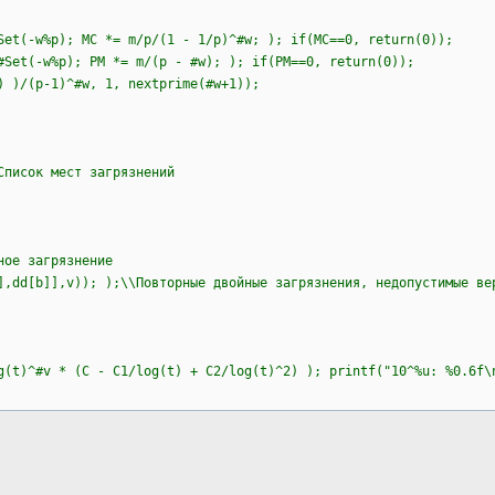
t(-w%p); MC *= m/p/(1 - 1/p)^#w; ); if(MC==0, return(0));
et(-w%p); PM *= m/(p - #w); ); if(PM==0, return(0));
 )/(p-1)^#w, 1, nextprime(#w+1));
Список мест загрязнений
ое загрязнение
dd[b]],v)); );\\Повторные двойные загрязнения, недопустимые ве
g(t)^#v * (C - C1/log(t) + C2/log(t)^2) ); printf("10^%u: %0.6f\