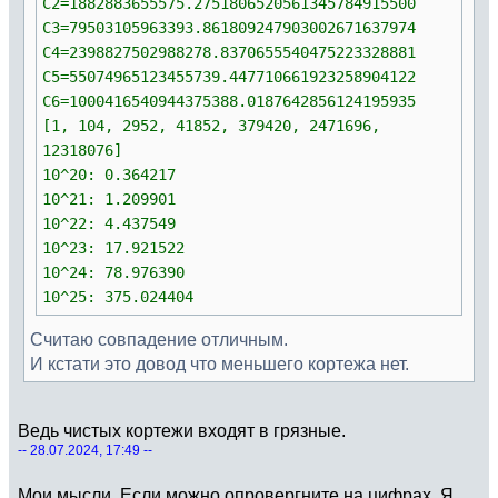
C2=1882883655575.2751806520561345784915500
C3=79503105963393.861809247903002671637974
C4=2398827502988278.8370655540475223328881
C5=55074965123455739.447710661923258904122
C6=1000416540944375388.0187642856124195935
[1, 104, 2952, 41852, 379420, 2471696,
12318076]
10^20: 0.364217
10^21: 1.209901
10^22: 4.437549
10^23: 17.921522
10^24: 78.976390
10^25: 375.024404
Считаю совпадение отличным.
И кстати это довод что меньшего кортежа нет.
Ведь чистых кортежи входят в грязные.
-- 28.07.2024, 17:49 --
Мои мысли. Если можно опровергните на цифрах. Я