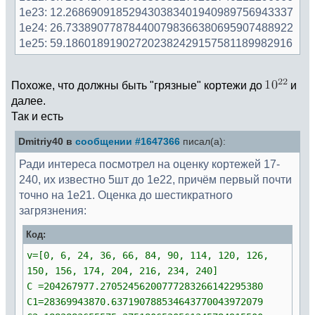
1e23: 12.268690918529430383401940989756943337
1e24: 26.733890778784400798366380695907488922
1e25: 59.186018919027202382429157581189982916
Похоже, что должны быть "грязные" кортежи до
и
далее.
Так и есть
Dmitriy40 в
сообщении #1647366
писал(а):
Ради интереса посмотрел на оценку кортежей 17-
240, их известно 5шт до 1e22, причём первый почти
точно на 1e21. Оценка до шестикратного
загрязнения:
Код:
v=[0, 6, 24, 36, 66, 84, 90, 114, 120, 126,
150, 156, 174, 204, 216, 234, 240]
C =204267977.27052456200777283266142295380
C1=28369943870.637190788534643770043972079