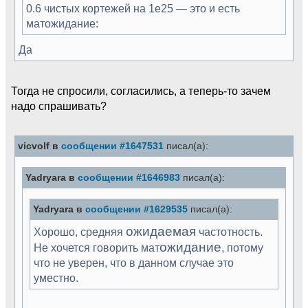
0.6 чистых кортежей на 1е25 — это и есть
матожидание:
Да
Тогда не спросили, согласились, а теперь-то зачем
надо спрашивать?
vicvolf в
сообщении #1647531
писал(а):
Yadryara в
сообщении #1646983
писал(а):
Yadryara в
сообщении #1629535
писал(а):
ожидаемая
Хорошо, средняя
частотность.
ожидание
Не хочется говорить мат
, потому
что не уверен, что в данном случае это
уместно.