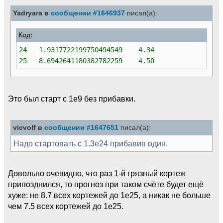
Yadryara в
сообщении #1646937
писал(а):
Код:
24 1.9317722199750494549 4.34
25 8.6942641180382782259 4.50
Это был старт с 1е9 без прибавки.
vicvolf в
сообщении #1647651
писал(а):
Надо стартовать с 1.3е24 прибавив один.
Довольно очевидно, что раз 1-й грязный кортеж
припозднился, то прогноз при таком счёте будет ещё
хуже: не 8.7 всех кортежей до 1е25, а никак не больше
чем 7.5 всех кортежей до 1е25.