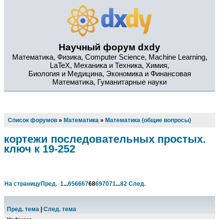
Научный форум dxdy
Математика, Физика, Computer Science, Machine Learning,
LaTeX, Механика и Техника, Химия,
Биология и Медицина, Экономика и Финансовая
Математика, Гуманитарные науки
Список форумов
»
Математика
»
Математика (общие вопросы)
кортежи последовательных простых.
ключ к 19-252
На страницу
Пред.
1
...
65
66
67
68
69
70
71
...
82
След.
Пред. тема
|
След. тема