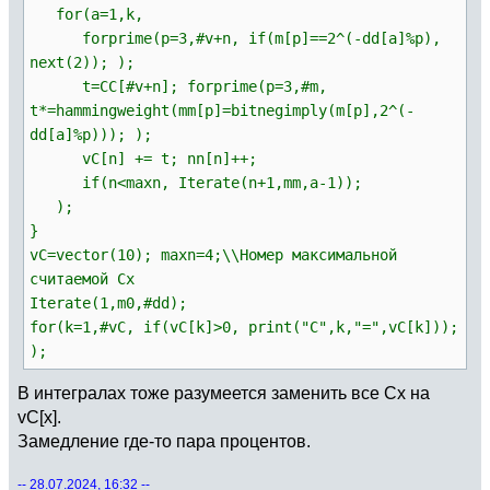
for(a=1,k,
forprime(p=3,#v+n, if(m[p]==2^(-dd[a]%p),
next(2)); );
t=CC[#v+n]; forprime(p=3,#m,
t*=hammingweight(mm[p]=bitnegimply(m[p],2^(-
dd[a]%p))); );
vC[n] += t; nn[n]++;
if(n<maxn, Iterate(n+1,mm,a-1));
);
}
vC=vector(10); maxn=4;\\Номер максимальной
считаемой Cx
Iterate(1,m0,#dd);
for(k=1,#vC, if(vC[k]>0, print("C",k,"=",vC[k]));
);
В интегралах тоже разумеется заменить все Cx на
vC[x].
Замедление где-то пара процентов.
-- 28.07.2024, 16:32 --