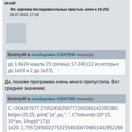
vicvolf
Re: кортежи последовательных простых. ключ к 19-252
28.07.2024, 17:26
Dmitriy40 в
сообщении #1647645
писал(а):
до 1.6e24 нашла 15 грязных 17-240 (12 из которых
до 1e24 и 2 до 1e23).
Да, похоже программа очень много пропустила. Вот
среднее значение:
Dmitriy40 в
сообщении #1647482
писал(а):
C =204267977.27052456200777283266142295380;
for(po=20,25, print("1e",po,": ", C*intnum(t=10^15,
10^po, 1/log(t)^17)))
1e20: 1.7557245002275315546308709801402952266