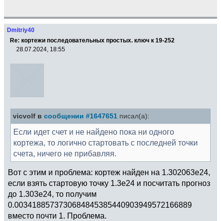
Dmitriy40
Re: кортежи последовательных простых. ключ к 19-252
28.07.2024, 18:55
vicvolf в
сообщении #1647651
писал(а):
Если идет счет и не найдено пока ни одного
кортежа, то логично стартовать с последней точки
счета, ничего не прибавляя.
Вот с этим и проблема: кортеж найден на 1.302063e24,
если взять стартовую точку 1.3e24 и посчитать прогноз
до 1.303e24, то получим
0.0034188573730684845385440903949572166889
вместо почти 1. Проблема.