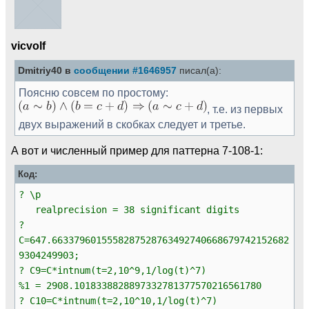
vicvolf
Dmitriy40 в
сообщении #1646957
писал(а):
Поясню совсем по простому:
, т.е. из первых
двух выражений в скобках следует и третье.
А вот и численный пример для паттерна 7-108-1:
Код:
? \p
realprecision = 38 significant digits
?
C=647.6633796015558287528763492740668679742152682
9304249903;
? C9=C*intnum(t=2,10^9,1/log(t)^7)
%1 = 2908.1018338828897332781377570216561780
? C10=C*intnum(t=2,10^10,1/log(t)^7)