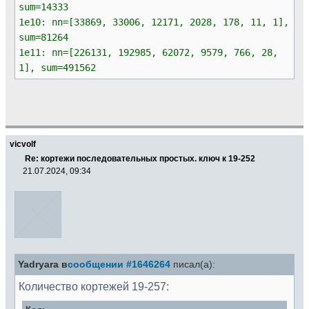
sum=14333
1e10: nn=[33869, 33006, 12171, 2028, 178, 11, 1],
sum=81264
1e11: nn=[226131, 192985, 62072, 9579, 766, 28,
1], sum=491562
vicvolf
Re: кортежи последовательных простых. ключ к 19-252
21.07.2024, 09:34
Yadryara в
сообщении #1646264
писал(а):
Количество кортежей 19-257: