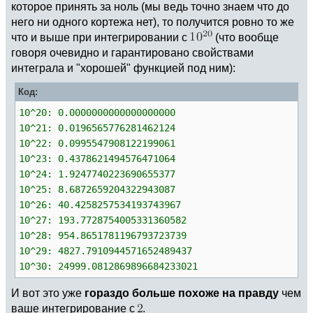
которое принять за ноль (мы ведь точно знаем что до
него ни одного кортежа нет), то получится ровно то же
что и выше при интегрировании с
(что вообще
говоря очевидно и гарантировано свойствами
интеграла и "хорошей" функцией под ним):
Код:
10^20: 0.0000000000000000000
10^21: 0.0196565776281462124
10^22: 0.0995547908122199061
10^23: 0.4378621494576471064
10^24: 1.9247740223690655377
10^25: 8.6872659204322943087
10^26: 40.4258257534193743967
10^27: 193.7728754005331360582
10^28: 954.8651781196793723739
10^29: 4827.7910944571652489437
10^30: 24999.0812869896684233021
И вот это уже
гораздо больше похоже на правду
чем
ваше интегрирование с
.