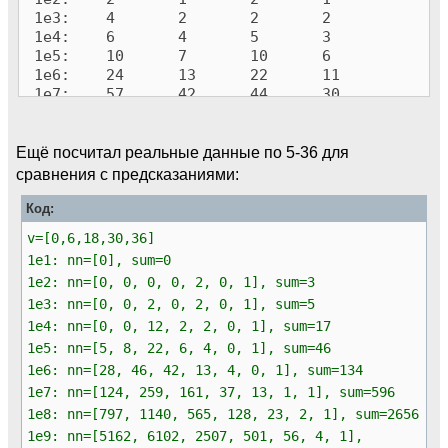
1e3: 4 2 2 2
1e4: 6 4 5 3
1e5: 10 7 10 6
1e6: 24 13 22 11
1e7: 57 42 44 30
1e8: 163 112 155 114
1e9: 642 412 621 401
1e10: 2887 1850 2541 1827
Ещё посчитал реальные данные по 5-36 для
1e11: 13813 9207 12201 9227
сравнения с предсказаниями:
1e12: 71642 47917 63873 48034
1e13: 399280 265826 354383 265601
Код:
1e14: 2318066
v=[0,6,18,30,36]
1e15: 13997875
1e1: nn=[0], sum=0
1e2: nn=[0, 0, 0, 0, 2, 0, 1], sum=3
1e3: nn=[0, 0, 2, 0, 2, 0, 1], sum=5
1e4: nn=[0, 0, 12, 2, 2, 0, 1], sum=17
1e5: nn=[5, 8, 22, 6, 4, 0, 1], sum=46
1e6: nn=[28, 46, 42, 13, 4, 0, 1], sum=134
1e7: nn=[124, 259, 161, 37, 13, 1, 1], sum=596
1e8: nn=[797, 1140, 565, 128, 23, 2, 1], sum=2656
1e9: nn=[5162, 6102, 2507, 501, 56, 4, 1],