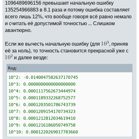
1096489696156 превышает начальную ошибку
135254966883 в 8.1 раза и потому ошибка составляет
всего лишь 12%, что вообще говоря всё равно немало
и считать её допустимой точностью ... Слишком
авантюрно.
Если же вычесть начальную ошибку (для
, приняв
её за ноль), то точность становится прекрасной уже с
и далее везде:
Код:
10^2: -0.0140047582637170745
10^3: 0.0000000000000000000
10^4: 0.0001117562673444974
10^5: 0.0001189332268752577
10^6: 0.0001203501786743739
10^7: 0.0001209154170734323
10^8: 0.0001212812034619410
10^9: 0.0001216186050749758
10^10: 0.0001220269017783660