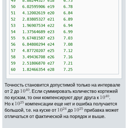
49 8.88244327 e18 6.73
50 6.02595906 e19 6.78
51 4.12002619 e20 6.84
52 2.83805327 e21 6.89
53 1.96907534 e22 6.94
54 1.37564689 e23 6.99
55 9.67481587 e23 7.03
56 6.84800294 e24 7.08
57 4.87720207 e25 7.12
58 3.49436708 e26 7.16
59 2.51806870 e27 7.21
60 1.82466354 e28 7.25
Точность становится допустимой только на интервале
от 2 до
. Если суммировать количество кортежей
по кускам, то они компенсируют друг друга к
.
Но к
компенсации еще нет и ошибка получается
большой, т.е. на куске от
до
прибавка может
отличаться от фактической на порядок и выше.