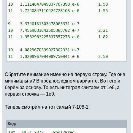
10 1.1114847049337707398 e-6 1.58
11 1.7240847110424728106 e-6 1.55
9 3.3740161303478063371 e-7
10 7.4569831642505365702 e-7 2.21
11 1.3582983225337557278 e-6 1.82
10 4.0829670339027302331 e-7
11 1.0208967094989750941 e-6 2.50
Обратите внимание именно на первую строку. Где она
минимальна? В предпоследнем варианте. Вот его и
берём за основу. То есть интеграл считаем от 1е8, а
первая строчка — 1е9.
Теперь смотрим на тот самый 7-108-1:
Код:
10^ HL-1 x3/2 Posl/Pred