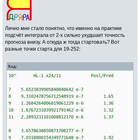
Лично мне стало понятно, что именно на практике
подсчёт интеграла от 2-х сильно ухудшает точность
прогноза внизу. А откуда ж тогда стартовать? Вот
разные точки старта для 19-252:
Код:
10^ HL-1 x24/11 Posl/Pred
7 5.6523839905840840642 e-7
8 9.3102478756712548919 e-7 1.65
9 1.2684264006019061229 e-6 1.36
10 1.6767231039921791462 e-6 1.32
11 2.2893231101008812170 e-6 1.37
8 3.6578638850871708277 e-7
9 7.0318800154349771648 e-7 1.92