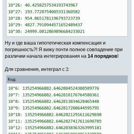
10^26: 40.4258257534193743967
10^27: 193.7728754005331360582
10^28: 954.8651781196793723739
10^29: 4827.7910944571652489437
10^30: 24999.0812869896684233021
Ну и где ваша гипотетическая компенсация и
погрешность?! Я вижу почти полное совпадение при
различии начала интегрирования на
14 порядков
!
Для сравнения, интеграл с
:
Код:
10^6: 135254966882.6462804524380589776
10^7: 135254966882.6462810176764580361
10^8: 135254966882.6462813834628465448
10^9: 135254966882.6462817208644595795
10^10: 135254966882.6462821291611629698
10^11: 135254966882.6462827417611690785
10^12: 135254966882.6462838363263995181