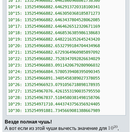
10^13: 135254966882.6462860968861738580
10^14: 135254966882.6462913720318100341
10^15: 135254966882.6463050368185871273
10^16: 135254966882.6463437804528062085
10^17: 135254966882.6464626512320671169
10^18: 135254966882.6468536385986138683
10^19: 135254966882.6482216352645243420
10^20: 135254966882.6532799184704434968
10^21: 135254966882.6729364960985897092
10^22: 135254966882.7528347092826634029
10^23: 135254966883.0911420679280906032
10^24: 135254966884.5780539408395090345
10^25: 135254966891.3405458389027378055
10^26: 135254966923.0791056718898178935
10^27: 135254967076.4261553190035795550
10^28: 135254967837.5184580381498158706
10^29: 135254971710.4443743756356924405
10^30: 135254991881.7345669081388667989
Везде полная чушь!
А вот если из этой чуши вычесть значение для
,