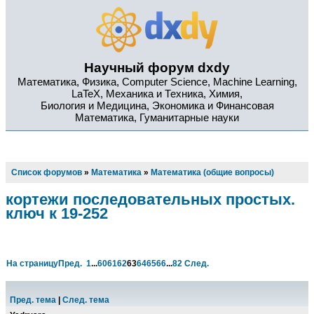
Научный форум dxdy
Математика, Физика, Computer Science, Machine Learning,
LaTeX, Механика и Техника, Химия,
Биология и Медицина, Экономика и Финансовая
Математика, Гуманитарные науки
Список форумов
»
Математика
»
Математика (общие вопросы)
кортежи последовательных простых.
ключ к 19-252
На страницу
Пред.
1
...
60
61
62
63
64
65
66
...
82
След.
Пред. тема
|
След. тема