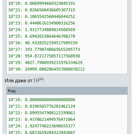
10^20: 0.0069994660323845191
10^21: 0.0266560436605307315
10^22: 0.1065542568446044252
10^23: 0.4448616154900316256
10^24: 1.9317734884014500569
10^25: 8.6942653864646788278
10^26: 40.4328252194517589159
10^27: 193.7798748665655205773
10^28: 954.8721775857117568930
10^29: 4827.7980939231976334629
10^30: 24999.0882864557008078212
Или даже от
:
Код:
10^20: 0.0000000000000000000
10^21: 0.0196565776281462124
10^22: 0.0995547908122199061
10^23: 0.4378621494576471064
10^24: 1.9247740223690655377
10^25: 8.6872659204322943087