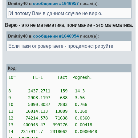
Dmitriy40 в
сообщении #1646957
писал(а):
[И потому Вам в данном случае не верю.
Верю - это не математика, понимание - это математика.
Dmitriy40 в
сообщении #1646954
писал(а):
Если таки опровергаете - продемонстрируйте!
Код:
10^ HL-1 Fact Pogresh.
8 2437.2711 159 14.3
9 2908.1197 638 3.56
10 5090.8037 2883 0.766
11 16014.133 13809 0.160
12 74214.578 71638 0.0360
13 400943.47 399276 0.00418
14 2317911.7 2318062 -0.0000648