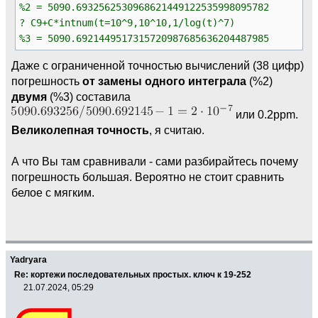
%2 = 5090.6932562530968621449122535998095782
? C9+C*intnum(t=10^9,10^10,1/log(t)^7)
%3 = 5090.6921449517315720987685636204487985
Даже с ограниченной точностью вычислений (38 цифр)
погрешность
от замены одного интеграла
(%2)
двумя
(%3) составила
или 0.2ppm.
Великолепная точность
, я считаю.
А что Вы там сравнивали - сами разбирайтесь почему
погрешность большая. Вероятно не стоит сравнить
белое с мягким.
Yadryara
Re: кортежи последовательных простых. ключ к 19-252
21.07.2024, 05:29