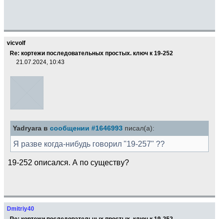
vicvolf
Re: кортежи последовательных простых. ключ к 19-252
21.07.2024, 10:43
Yadryara в
сообщении #1646993
писал(а):
Я разве когда-нибудь говорил "19-257" ??
19-252 описался. А по существу?
Dmitriy40
Re: кортежи последовательных простых. ключ к 19-252