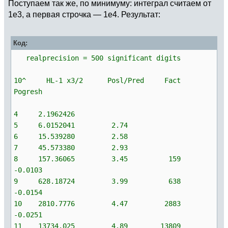
Поступаем так же, по минимуму: интеграл считаем от
1е3, а первая строчка — 1е4. Результат:
Код:
realprecision = 500 significant digits
10^ HL-1 x3/2 Posl/Pred Fact
Pogresh
4 2.1962426
5 6.0152041 2.74
6 15.539280 2.58
7 45.573380 2.93
8 157.36065 3.45 159
-0.0103
9 628.18724 3.99 638
-0.0154
10 2810.7776 4.47 2883
-0.0251
11 13734.025 4.89 13809