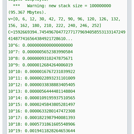
*** Warning: new stack size = 100000000
(95.367 Mbytes).
v=[0, 6, 12, 30, 42, 72, 90, 96, 120, 126, 132,
156, 162, 180, 210, 222, 240, 246, 252]
C=1592669394.745496704772771779694058553133147249
414877416564384921728610...
10^6: 0.0000000000000000000
10^7: 0.0000005652383990584
10^8: 0.0000009310247875671
10^9: 0.0000012684264006019
10^10: 0.0000016767231039922
10^11: 0.0000022893231101009
10^12: 0.0000033838883405405
10^13: 0.0000056444481148804
10^14: 0.0000109195937510565
10^15: 0.0000245843805281497
10^16: 0.0000633280147472308
10^17: 0.0001821987940081393
10^18: 0.0005731861605548906
10^19: 0.0019411828264653644