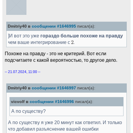
Dmitriy40 в
сообщении #1646995
писал(а):
]И вот это уже
гораздо больше похоже на правду
чем ваше интегрирование с
.
Похоже на правду - это не критерий. Вот если
подсчитаете с какой вероятностью, то другое дело.
-- 21.07.2024, 11:00 --
Dmitriy40 в
сообщении #1646997
писал(а):
vicvolf в
сообщении #1646996
писал(а):
А по существу?
А по существу я уже 20 минут как ответил. И только
что добавил разъяснение вашей ошибки