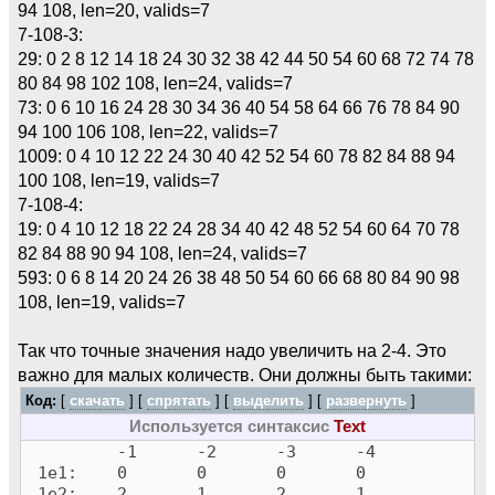
94 108, len=20, valids=7
7-108-3:
29: 0 2 8 12 14 18 24 30 32 38 42 44 50 54 60 68 72 74 78
80 84 98 102 108, len=24, valids=7
73: 0 6 10 16 24 28 30 34 36 40 54 58 64 66 76 78 84 90
94 100 106 108, len=22, valids=7
1009: 0 4 10 12 22 24 30 40 42 52 54 60 78 82 84 88 94
100 108, len=19, valids=7
7-108-4:
19: 0 4 10 12 18 22 24 28 34 40 42 48 52 54 60 64 70 78
82 84 88 90 94 108, len=24, valids=7
593: 0 6 8 14 20 24 26 38 48 50 54 60 66 68 80 84 90 98
108, len=19, valids=7
Так что точные значения надо увеличить на 2-4. Это
важно для малых количеств. Они должны быть такими:
Код:
[
скачать
] [
спрятать
]
[
выделить
]
[
развернуть
]
Используется синтаксис
Text
-1 -2 -3 -4
1e1: 0 0 0 0
1e2: 2 1 2 1