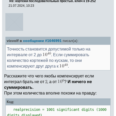
Re: кортежи последовательных простых. ключ к 19-252
21.07.2024, 10:23
vicvolf в
сообщении #1646991
писал(а):
Точность становится допустимой только на
интервале от 2 до
. Если суммировать
количество кортежей по кускам, то они
компенсируют друг друга к
.
Расскажите что чего якобы компенсирует если
интеграл брать не от
, а от
?
И ничего не
суммировать.
При этом количества вполне похожи на правду:
Код:
realprecision = 1001 significant digits (1000
digits displayed)