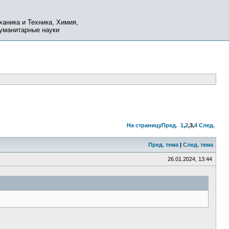
ханика и Техника, Химия,
Гуманитарные науки
На страницу
Пред.
1
,
2
,
3
,
4
След.
Пред. тема
|
След. тема
26.01.2024, 13:44