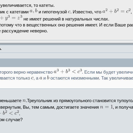
 увеличивается, то катеты.
ник с катетами
и гипотенузой
. Известно, что
,
не имеет решений в натуральных числах.
потому что в вещественных оно решения имеет. И если Ваше ра
 рассуждение неверно.
.
торого верно неравенство
. Если мы будет увеличи
ивается только
, а
и
остаются неизменными. Так увеличиваем
уменьшаете
.Треугольник из прямоугольного становится тупоуг
звернутым, Вы, тем самым, достигаете значения
, и получ
.
том случае?