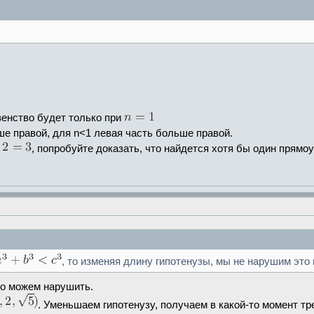
енство будет только при
ше правой, для n<1 левая часть больше правой.
, попробуйте доказать, что найдется хотя бы один прямо
, то изменяя длину гипотенузы, мы не нарушим это
то можем нарушить.
. Уменьшаем гипотенузу, получаем в какой-то момент т