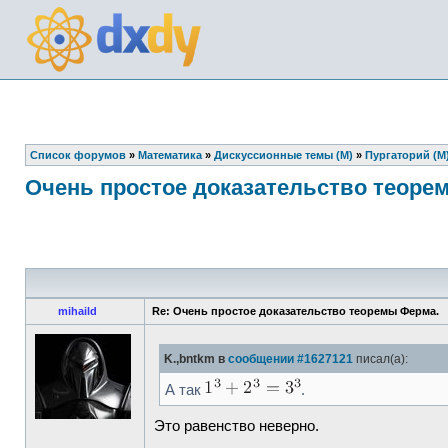
Список форумов
»
Математика
»
Дискуссионные темы (М)
»
Пургаторий (М
Очень простое доказательство теоре
mihaild
Re: Очень простое доказательство теоремы Ферма.
K.,bntkm в
сообщении #1627121
писал(а):
А так
.
Это равенство неверно.