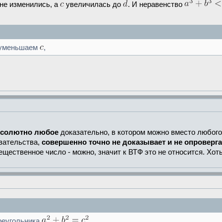
не изменились, а
увеличилась до
. И неравенство
уменьшаем
,
бсолютно любое
доказательно, в котором можно вместо любого
зательства,
совершенно точно не доказывает и не опроверга
ещественное число - можно, значит к ВТФ это не относится. Хот
реугольника