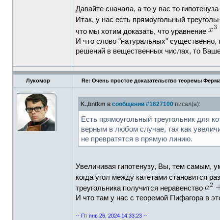
Давайте сначала, а то у вас то гипотенуза
Итак, у нас есть прямоугольный треуголь
что мы хотим доказать, что уравнение
И что слово "натуральных" существенно, 
решений в вещественных числах, то Ваше
Лукомор
Re: Очень простое доказательство теоремы Ферма
K.,bntkm в
сообщении #1627100
писал(а):
Есть прямоугольный треугольник для ко
верным в любом случае, так как увелич
не превратятся в прямую линию.
Увеличивая гипотенузу, Вы, тем самым, 
когда угол между катетами становится ра
треугольника получится неравенство
И что там у нас с теоремой Пифагора в э
-- Пт янв 26, 2024 14:33:23 --