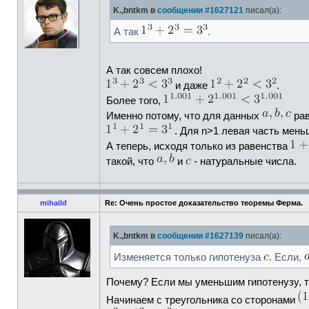
K.,bntkm в
сообщении #1627121
писал(а):
А так
.
А так совсем плохо!
и даже
.
Более того,
Именно потому, что для данных
рав
. Для n>1 левая часть мень
А теперь, исходя только из равенства
такой, что
и
- натуральные числа.
mihaild
Re: Очень простое доказательство теоремы Ферма.
K.,bntkm в
сообщении #1627139
писал(а):
Изменяется только гипотенуза
. Если,
Почему? Если мы уменьшим гипотенузу, 
Начинаем с треугольника со сторонами