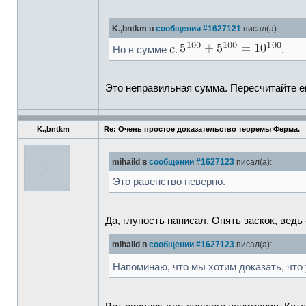
K.,bntkm в
сообщении #1627121
писал(а):
Но в сумме
.
.
Это неправильная сумма. Пересчитайте е
K.,bntkm
Re: Очень простое доказательство теоремы Ферма.
mihaild в
сообщении #1627123
писал(а):
Это равенство неверно.
Да, глупость написал. Опять заскок, ведь
mihaild в
сообщении #1627123
писал(а):
Напоминаю, что мы хотим доказать, что