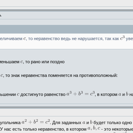
.
еличиваем
, то неравенство ведь не нарушается, так как
уве
меньшаем
, то рано или поздно
ь
, то знак неравенства поменяется на противоположный:
еньшении
достигнуто равенство
, в котором
и
н
еугольника
. Для заданных
и
будет только одно
У нас есть только неравенство, в котором
- это некоторы