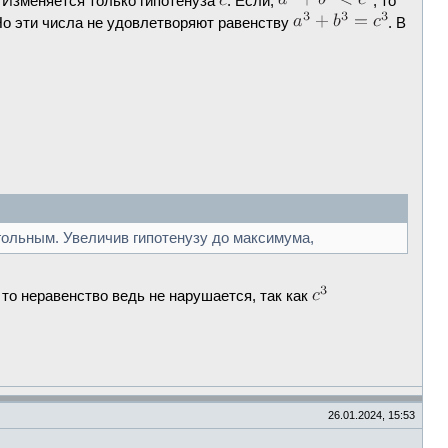
 Изменяется только гипотенуза
. Если,
, то
Но эти числа не удовлетворяют равенству
. В
угольным. Увеличив гипотенузу до максимума,
, то неравенство ведь не нарушается, так как
26.01.2024, 15:53