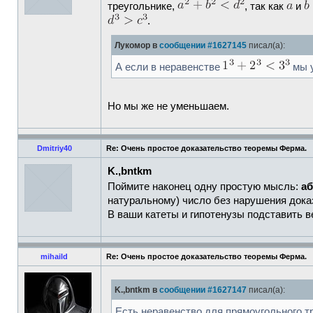
треугольнике,
, так как
и
.
Лукомор в
сообщении #1627145
писал(а):
А если в неравенстве
мы 
Но мы же не уменьшаем.
Dmitriy40
Re: Очень простое доказательство теоремы Ферма.
K.,bntkm
Поймите наконец одну простую мысль:
а
натуральному) число без нарушения дока
В ваши катеты и гипотенузы подставить в
mihaild
Re: Очень простое доказательство теоремы Ферма.
K.,bntkm в
сообщении #1627147
писал(а):
Есть неравенство для прямоугольного т