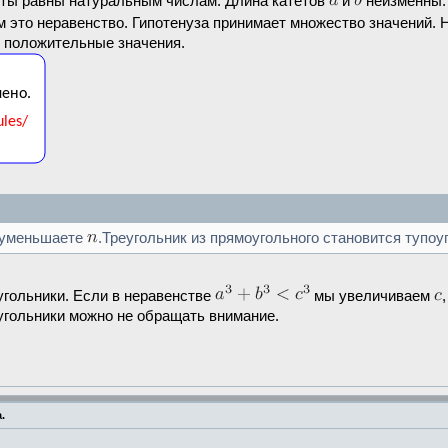
еты равны натуральным числам. Длина катетов
и
неизменны.
м это неравенство. Гипотенуза принимает множество значений. 
о положительные значения.
, уменьшаете
.Треугольник из прямоугольного становится тупо
угольники. Если в неравенстве
мы увеличиваем
еугольники можно не обращать внимание.
.