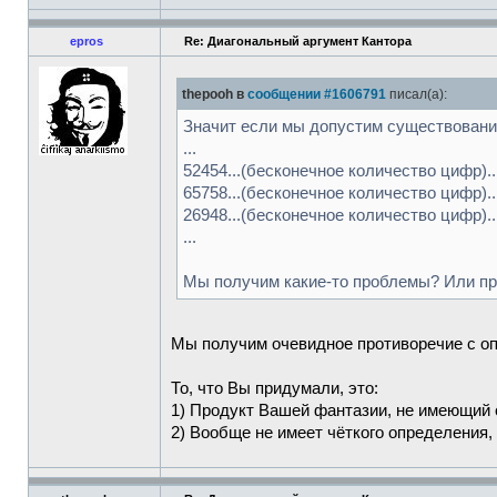
epros
Re: Диагональный аргумент Кантора
thepooh в
сообщении #1606791
писал(а):
Значит если мы допустим существовани
...
52454...(бесконечное количество цифр).
65758...(бесконечное количество цифр).
26948...(бесконечное количество цифр).
...
Мы получим какие-то проблемы? Или пр
Мы получим очевидное противоречие с оп
То, что Вы придумали, это:
1) Продукт Вашей фантазии, не имеющий
2) Вообще не имеет чёткого определения,