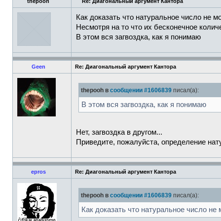
thepooh
Re: Диагональный аргумент Кантора
Как доказать что натуральное число не 
Несмотря на то что их бесконечное колич
В этом вся загвоздка, как я понимаю
Geen
Re: Диагональный аргумент Кантора
thepooh в
сообщении #1606839
писал(а):
В этом вся загвоздка, как я понимаю
Нет, загвоздка в другом...
Приведите, пожалуйста, определение нат
epros
Re: Диагональный аргумент Кантора
thepooh в
сообщении #1606839
писал(а):
Как доказать что натуральное число не