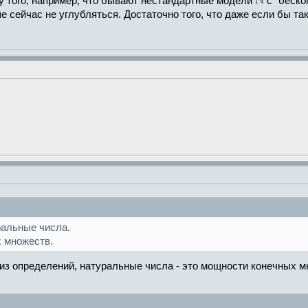
ду того, например, что бывают нестандартные модели
с "беско
е сейчас не углубляться. Достаточно того, что даже если бы т
ральные числа.
 множеств.
 из определений, натуральные числа - это мощности конечных 