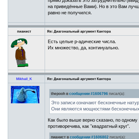
прямо доказать это затруднительно (вви
на приведённые Вами). Но в это Вам лучш
равно не получился.
пианист
Re: Диагональный аргумент Кантора
Есть целые p-адические числа.
Их множество, да, континуально.
Mikhail_K
Re: Диагональный аргумент Кантора
thepooh в
сообщении #1606796
писал(а):
Это записи означают бесконечные нату
Они являются мощностями бесконечных
Как было выше верно сказано, по одному
противоречива, как "квадратный круг".
пианист в
сообщении #1606802
писал(а):