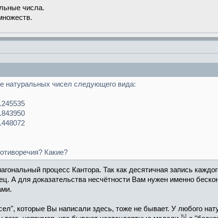
льные числа.
множеств.
е натуральных чисел следующего вида:
..245535
..843950
..448072
отиворечия? Какие?
иагональный процесс Кантора. Так как десятичная запись каждог
ц. А для доказательства несчётности Вам нужен именно бескон
ами.
сел", которые Вы написали здесь, тоже не бывает. У любого на