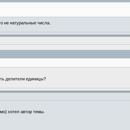
то не натуральные числа.
сть делители единицы?
имо) хотел автор темы.