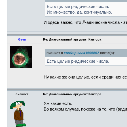
Есть целые p-адические числа.
Их множество, да, континуально.
И здесь важно, что
-адические числа - э
Geen
Re: Диагональный аргумент Кантора
пианист в
сообщении #1606802
писал(а):
Есть целые p-адические числа.
Ну какие же они целые, если среди них е
пианист
Re: Диагональный аргумент Кантора
Уж какие есть.
Во всяком случае, похоже на то, что (вид