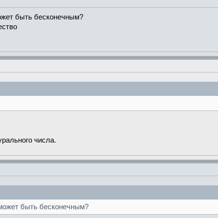
может быть бесконечным?
ество
урального числа.
 может быть бесконечным?