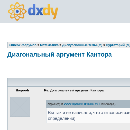
Список форумов
»
Математика
»
Дискуссионные темы (М)
»
Пургаторий (М
Диагональный аргумент Кантора
thepooh
Re: Диагональный аргумент Кантора
dgwuqtj в
сообщении #1606793
писал(а):
Вы так и не написали, что эти записи о
определений).