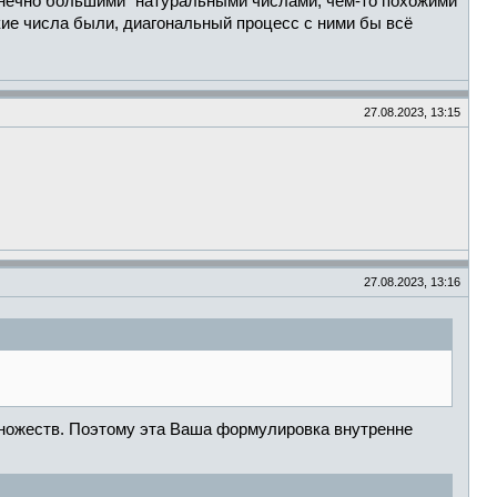
нечно большими" натуральными числами, чем-то похожими
акие числа были, диагональный процесс с ними бы всё
27.08.2023, 13:15
27.08.2023, 13:16
множеств. Поэтому эта Ваша формулировка внутренне