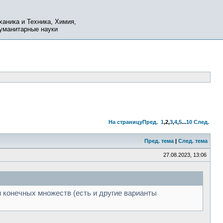
ханика и Техника, Химия,
Гуманитарные науки
На страницу
Пред.
1
,
2
,
3
,
4
,
5
...
10
След.
Пред. тема
|
След. тема
27.08.2023, 13:06
ти конечных множеств (есть и другие варианты