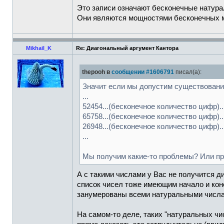
Это записи означают бесконечные натура
Они являются мощностями бесконечных 
Mikhail_K
Re: Диагональный аргумент Кантора
thepooh в
сообщении #1606791
писал(а):
Значит если мы допустим существовани
...
52454...(бесконечное количество цифр).
65758...(бесконечное количество цифр).
26948...(бесконечное количество цифр).
...
Мы получим какие-то проблемы? Или пр
А с такими числами у Вас не получится д
список чисел тоже имеющим начало и коне
занумерованы всеми натуральными числ
На самом-то деле, таких "натуральных чи