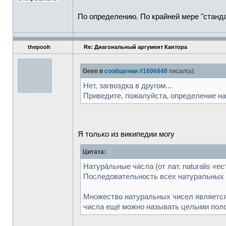
По определению. По крайней мере "станда
thepooh
Re: Диагональный аргумент Кантора
Geen в
сообщении #1606840
писал(а):
Нет, загвоздка в другом...
Приведите, пожалуйста, определение на
Я только из википедии могу
Цитата:
Натурáльные чи́сла (от лат. naturalis «е
Последовательность всех натуральных 
Множество натуральных чисел является 
числа ещё можно называть целыми поло