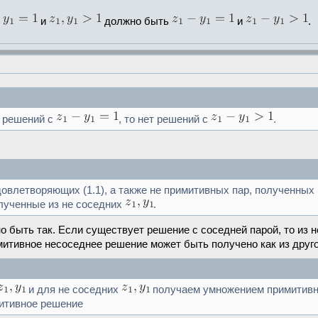
и
должно быть
и
.
х решений с
, то нет решений с
.
овлетворяющих (1.1), а также не примитивных пар, полученных
олученные из не соседних
.
о быть так. Если существует решение с соседней парой, то из 
митивное несоседнее решение может быть получено как из другог
и для не соседних
получаем умножением примитивн
митивное решение