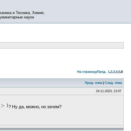
ханика и Техника, Химия,
Гуманитарные науки
На страницу
Пред.
1
,
2
,
3
,
4
,
5
,
6
Пред. тема
|
След. тема
24.11.2023, 13:07
? Ну да, можно, но зачем?