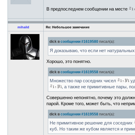
В предпоследнем сообщении на месте
mihaild
Re: Небольшое замечание
dick в
сообщении #1619580
писал(а):
Я доказываю, что если нет натуральны
Хорошо, это понятно.
dick в
сообщении #1619558
писал(а):
Множество пар соседних чисел
уд
, а также не примитивные пары, п
Совершенно непонятно, почему это должн
парой. Кроме того, может быть, что непри
dick в
сообщении #1619558
писал(а):
Не примитивное решение для соседних
куб. Но таким же кубом является и при