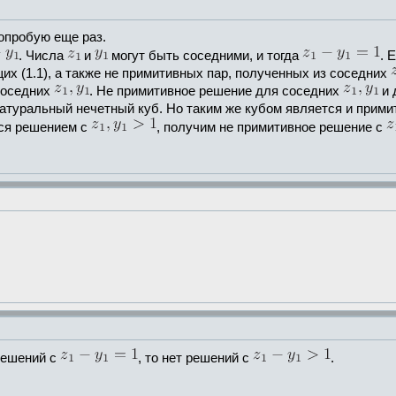
опробую еще раз.
. Числа
и
могут быть соседними, и тогда
. 
х (1.1), а также не примитивных пар, полученных из соседних
соседних
. Не примитивное решение для соседних
и 
атуральный нечетный куб. Но таким же кубом является и прим
ося решением с
, получим не примитивное решение с
решений с
, то нет решений с
.