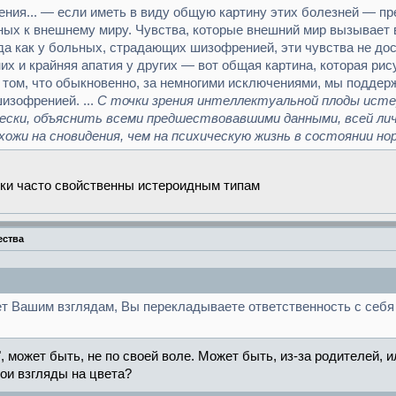
ения... — если иметь в виду общую картину этих болезней — пр
ных к внешнему миру. Чувства, которые внешний мир вызывает 
да как у больных, страдающих шизофренией, эти чувства не до
х и крайняя апатия у других — вот общая картина, которая рис
в том, что обыкновенно, за немногими исключениями, мы подд
изофренией. ...
С точки зрения интеллектуальной плоды исте
чески, объяснить всеми предшествовавшими данными, всей ли
хожи на сновидения, чем на психическую жизнь в состоянии н
ки часто свойственны истероидным типам
ества
ет Вашим взглядам, Вы перекладываете ответственность с себя н
, может быть, не по своей воле. Может быть, из-за родителей, и
вои взгляды на цвета?