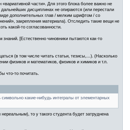
«вариативной части». Для этого блока более важно не
в дальнейших дисциплинах не опираются (или перестали
 виде дополнительных глав / мелким шрифтом / со
нений», закрепления материала). Отследить такие вещи не
оть какой-то согласованности.
 знаний. [Естественно чиновники пытаются как-то
ться (в том числе читать статьи, тезисы,…). (Насколько
и физиков и математиков, физиков и химиков и т.п.
ы что-то почитать.
ть символьно какие-нибудь интегралы от элементарных
нереальным), то у такого студента будет затруднена