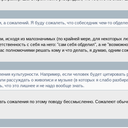
, а сожалений. Я буду сожалеть, что собеседник чем-то обделе
ам, исходя из малозначимых (по крайней мере, для некоторых лю
твенность с себя на него: "сам себя обделил", а не "возможно,
Вас полномочиями решать кому и что делать, я думаю, одним со
ления культурности. Например, если человек будет цитировать р
ли рассуждать о живописи и музыке (в которых я слабо разбираю
ть, что это лишнее и не надо вообще знать.
вать сожаления по этому поводу бессмысленно. Сожалеют обычн