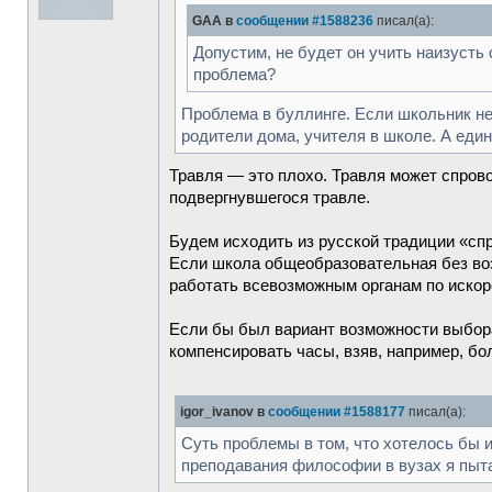
GAA в
сообщении #1588236
писал(а):
Допустим, не будет он учить наизусть 
проблема?
Проблема в буллинге. Если школьник не д
родители дома, учителя в школе. А еди
Травля — это плохо. Травля может спрово
подвергнувшегося травле.
Будем исходить из русской традиции «сп
Если школа общеобразовательная без воз
работать всевозможным органам по искор
Если бы был вариант возможности выбора
компенсировать часы, взяв, например, бо
igor_ivanov в
сообщении #1588177
писал(а):
Суть проблемы в том, что хотелось бы
преподавания философии в вузах я пыт