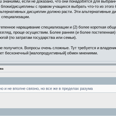
и знаниями
, если не доказано, что они понадобятся для выбра
блоки/дисциплины с правом учащихся выбрать что-то из этого 
льтернативных дисциплин должно расти. Эти альтернативные д
 специализации.
степенное наращивание специализации и (2) более короткая об
й взгляд, проще осуществим. Более ранняя (и более постепенна
огой (по затратам государства или семьи).
не получится. Вопросы очень сложные. Тут требуется и владени
удет бесконечный [малопродуктивный] обмен мнениями.
тва
и не вполне связно, но все же в пределах разума