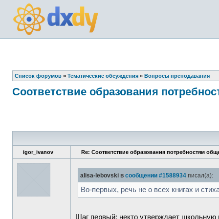
Список форумов
»
Тематические обсуждения
»
Вопросы преподавания
Соответствие образования потребнос
igor_ivanov
Re: Соответствие образования потребностям общ
alisa-lebovski в
сообщении #1588934
писал(а):
Во-первых, речь не о всех книгах и сти
Шаг первый: некто утверждает школьную п