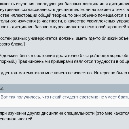
жность изучения последующих базовых дисциплин и дисциплин 
внутренняя согласованность дисциплин. Если на какие-то темы 
честве иллюстрации общей теории, то они обычно помещаются в
ельного изучения (в частности, в качестве «комплексных упраж
ность дисциплин базового курса является некоторой гарантией х
остей разных университетов должны иметь где-то близкий объём
вого блока.]
должны быть в состоянии достаточно быстро/плодотворно обща
орный.) Традиционными примерами являются трудности в общени
удентов-математиков мне ничего не известно. Интересно было б
а):
 Вот так получилось, что некий студент системно не умеет бра
ри изучении других дисциплин специальности (это мне кажется 
специальностей.