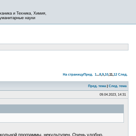
ханика и Техника, Химия,
Гуманитарные науки
На страницу
Пред.
1
...
8
,
9
,
10
,
11
,
12
След.
Пред. тема
|
След. тема
09.04.2023, 14:31
 школьной программы, некультурен. Очень удобно.