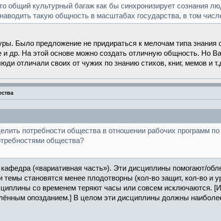
что общий культурный багаж как бы синхронизирует сознания люд
аводить такую общность в масштабах государства, в том числе,
туры. Было предложение не придираться к мелочам типа знания с
 и др. На этой основе можно создать отличную общность. Но Ва
юди отличали своих от чужих по знанию стихов, книг, мемов и т.
ества
делить потребности общества в отношении рабочих программ по
потребностями общества?
 кафедра («вариативная часть»). Эти дисциплины помогают/об
 темы становятся менее плодотворны (кол-во защит, кол-во и 
исциплины со временем теряют часы или совсем исключаются. [
елённым опозданием.] В целом эти дисциплины должны наиболее