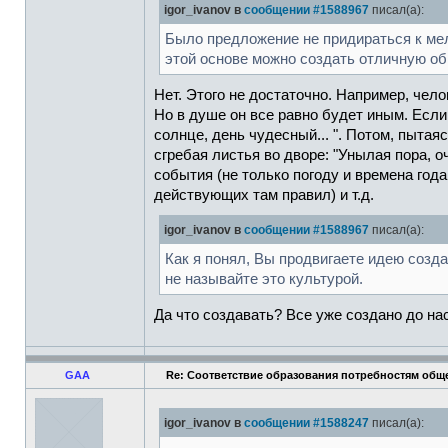
igor_ivanov в
сообщении #1588967
писал(а):
Было предложение не придираться к мело
этой основе можно создать отличную о
Нет. Этого не достаточно. Например, чел
Но в душе он все равно будет иным. Если
солнце, день чудесный... ". Потом, пытая
сгребая листья во дворе: "Унылая пора, о
события (не только погоду и времена год
действующих там правил) и т.д.
igor_ivanov в
сообщении #1588967
писал(а):
Как я понял, Вы продвигаете идею создан
не называйте это культурой.
Да что создавать? Все уже создано до нас
GAA
Re: Соответствие образования потребностям общ
igor_ivanov в
сообщении #1588247
писал(а):