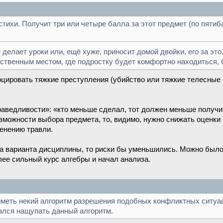
стихи. Получит три или четыре балла за этот предмет (по пятиб
елает уроки или, ещё хуже, приносит домой двойки, его за это, 
нственным местом, где подростку будет комфортно находиться, 
цировать тяжкие преступления (убийство или тяжкие телесные п
раведливости»: «кто меньше сделал, тот должен меньше получи
можности выбора предмета, то, видимо, нужно снижать оценки (
енению травли.
 варианта дисциплины, то риски бы уменьшились. Можно было
лее сильный курс алгебры и начал анализа.
 иметь некий алгоритм разрешения подобных конфликтных ситуа
ался нащупать данный алгоритм.