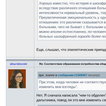
Хорошо известно, что истерия и шизофр
вследствие различного отношения боль
интенсивности нормальный уровень, тог
Преувеличенная эмоциональность у одни
отношениях это различие сказывается 
больными, чего не бывает с больными ш
можно вполне естественно, по-челове
больных шизофренией гораздо более по
Еще, слышал, что эпилептические припад
alisa-lebovski
Re: Соответствие образования потребностям общ
igor_ivanov в
сообщении #1588967
писал(а):
При этом, когда человек не соответству
изменить мои взгляды".
Нет. Я сначала написала "чем-то обделен"
дальтоника, повод ли это мне изменить с