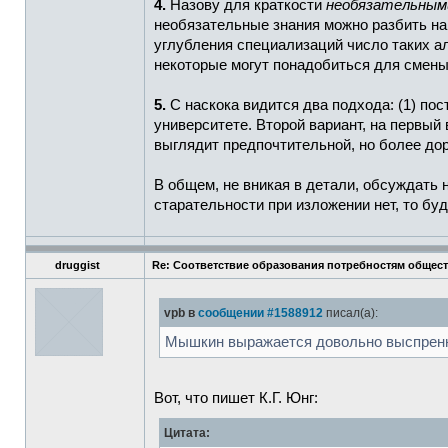
4.
Назову для краткости
необязательным
необязательные знания можно разбить на 
углубления специализаций число таких а
некоторые могут понадобиться для смены
5.
С наскока видится два подхода: (1) по
университете. Второй вариант, на первы
выглядит предпочтительной, но более дор
В общем, не вникая в детали, обсуждать 
старательности при изложении нет, то б
druggist
Re: Соответствие образования потребностям общес
vpb в
сообщении #1588912
писал(а):
Мышкин выражается довольно выспренно 
Вот, что пишет К.Г. Юнг:
Цитата: