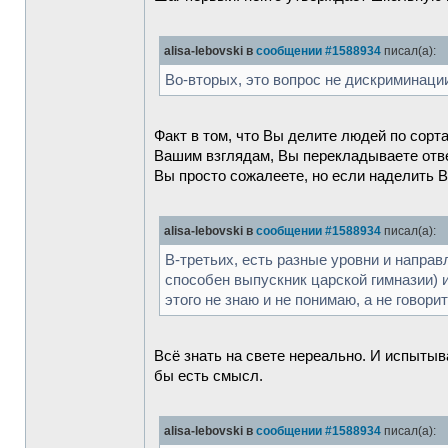
alisa-lebovski в
сообщении #1588934
писал(а):
Во-вторых, это вопрос не дискриминации
Факт в том, что Вы делите людей по сорт
Вашим взглядам, Вы перекладываете ответс
Вы просто сожалеете, но если наделить 
alisa-lebovski в
сообщении #1588934
писал(а):
В-третьих, есть разные уровни и направ
способен выпускник царской гимназии) и
этого не знаю и не понимаю, а не говори
Всё знать на свете нереально. И испыты
бы есть смысл.
alisa-lebovski в
сообщении #1588934
писал(а):