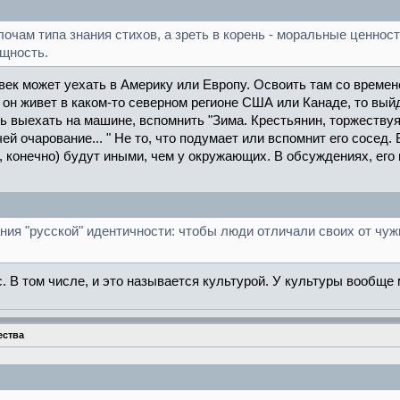
чам типа знания стихов, а зреть в корень - моральные ценност
бщность.
овек может уехать в Америку или Европу. Освоить там со времен
 он живет в каком-то северном регионе США или Канаде, то вы
сь выехать на машине, вспомнить "Зима. Крестьянин, торжествуя,
чей очарование... " Не то, что подумает или вспомнит его сосед
а, конечно) будут иными, чем у окружающих. В обсуждениях, его
ия "русской" идентичности: чтобы люди отличали своих от чужих
. В том числе, и это называется культурой. У культуры вообще 
ества