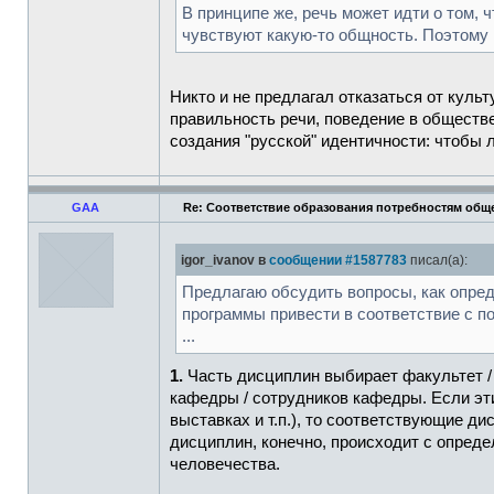
В принципе же, речь может идти о том, 
чувствуют какую-то общность. Поэтому н
Никто и не предлагал отказаться от куль
правильность речи, поведение в обществе
создания "русской" идентичности: чтобы л
GAA
Re: Соответствие образования потребностям общ
igor_ivanov в
сообщении #1587783
писал(а):
Предлагаю обсудить вопросы, как опре
программы привести в соответствие с 
...
1.
Часть дисциплин выбирает факультет /
кафедры / сотрудников кафедры. Если эти
выставках и т.п.), то соответствующие д
дисциплин, конечно, происходит с опред
человечества.