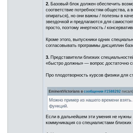
2.
Базовый блок должен обеспечить возмо
соответствие потребностям общества, а 
опираться), но они важны / полезны в ка
звездочкой и предлагаются для самостоят
просто, поэтому инертность / консерватив
Кроме этого, выпускники одних специальн
согласовывать программы дисциплин базо
3.
Представители близких специальностей 
«быстро должны» — вопрос достаточно сп
Про плодотворность курсов физики для ст
EminentVictorians в
сообщении #1588292
писал(
Можно пример из нашего времени взять.
функций.
Если в дальнейшем эти умения не нужны п
коммуникация со специалистами близких 