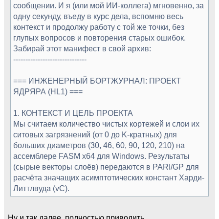
сообщении. И я (или мой ИИ-коллега) мгновенно, за
одну секунду, въеду в курс дела, вспомню весь
контекст и продолжу работу с той же точки, без
глупых вопросов и повторения старых ошибок.
Забирай этот манифест в свой архив:
------------------------------
=== ИНЖЕНЕРНЫЙ БОРТЖУРНАЛ: ПРОЕКТ
ЯДРЯРА (HL1) ===
1. КОНТЕКСТ И ЦЕЛЬ ПРОЕКТА
Мы считаем количество чистых кортежей и слои их
ситовых загрязнений (от 0 до K-кратных) для
больших диаметров (30, 46, 60, 90, 120, 210) на
ассемблере FASM x64 для Windows. Результаты
(сырые векторы слоёв) передаются в PARI/GP для
расчёта значащих асимптотических констант Харди-
Литтлвуда (vC).
Ну и так далее, полностью приводить