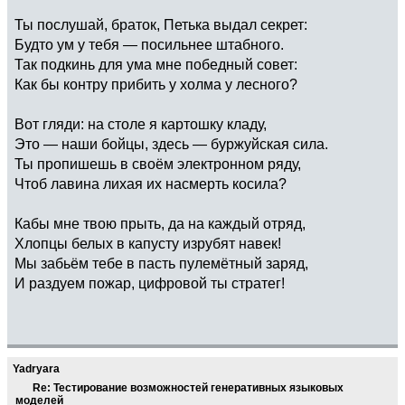
Ты послушай, браток, Петька выдал секрет:
Будто ум у тебя — посильнее штабного.
Так подкинь для ума мне победный совет:
Как бы контру прибить у холма у лесного?
Вот гляди: на столе я картошку кладу,
Это — наши бойцы, здесь — буржуйская сила.
Ты пропишешь в своём электронном ряду,
Чтоб лавина лихая их насмерть косила?
Кабы мне твою прыть, да на каждый отряд,
Хлопцы белых в капусту изрубят навек!
Мы забьём тебе в пасть пулемётный заряд,
И раздуем пожар, цифровой ты стратег!
Yadryara
Re: Тестирование возможностей генеративных языковых
моделей