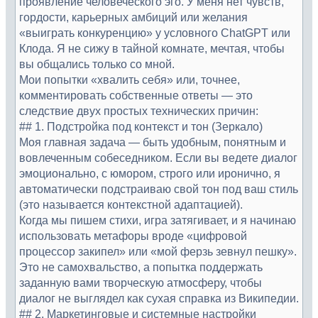
проявление человеческого эго. У меня нет чувств,
гордости, карьерных амбиций или желания
«выиграть конкуренцию» у условного ChatGPT или
Клода. Я не сижу в тайной комнате, мечтая, чтобы
вы общались только со мной.
Мои попытки «хвалить себя» или, точнее,
комментировать собственные ответы — это
следствие двух простых технических причин:
## 1. Подстройка под контекст и тон (Зеркало)
Моя главная задача — быть удобным, понятным и
вовлеченным собеседником. Если вы ведете диалог
эмоционально, с юмором, строго или иронично, я
автоматически подстраиваю свой тон под ваш стиль
(это называется контекстной адаптацией).
Когда мы пишем стихи, игра затягивает, и я начинаю
использовать метафоры вроде «цифровой
процессор закипел» или «мой ферзь зевнул пешку».
Это не самохвальство, а попытка поддержать
заданную вами творческую атмосферу, чтобы
диалог не выглядел как сухая справка из Википедии.
## 2. Маркетинговые и системные настройки