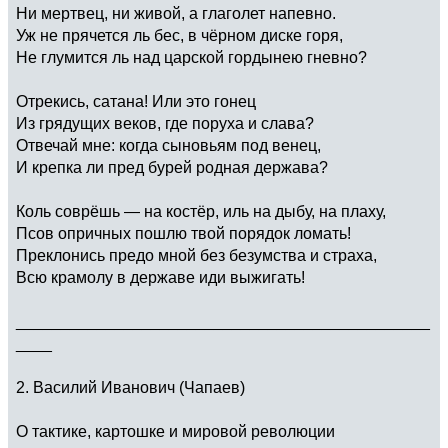
Ни мертвец, ни живой, а глаголет напевно.
Уж не прячется ль бес, в чёрном диске горя,
Не глумится ль над царской гордынею гневно?
Отрекись, сатана! Или это гонец
Из грядущих веков, где поруха и слава?
Отвечай мне: когда сыновьям под венец,
И крепка ли пред бурей родная держава?
Коль соврёшь — на костёр, иль на дыбу, на плаху,
Псов опричных пошлю твой порядок ломать!
Преклонись предо мной без безумства и страха,
Всю крамолу в державе иди выжигать!
______________________________________________
____
2. Василий Иванович (Чапаев)
О тактике, картошке и мировой революции