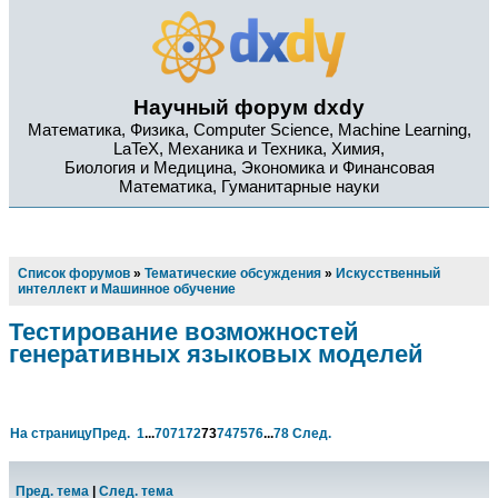
Научный форум dxdy
Математика, Физика, Computer Science, Machine Learning,
LaTeX, Механика и Техника, Химия,
Биология и Медицина, Экономика и Финансовая
Математика, Гуманитарные науки
Список форумов
»
Тематические обсуждения
»
Искусственный
интеллект и Машинное обучение
Тестирование возможностей
генеративных языковых моделей
На страницу
Пред.
1
...
70
71
72
73
74
75
76
...
78
След.
Пред. тема
|
След. тема