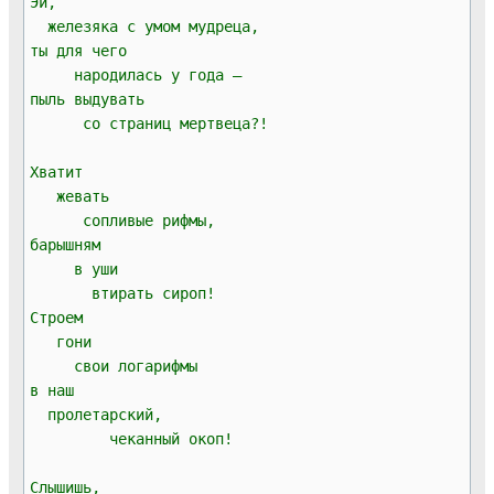
Эй,
железяка с умом мудреца,
ты для чего
народилась у года —
пыль выдувать
со страниц мертвеца?!
Хватит
жевать
сопливые рифмы,
барышням
в уши
втирать сироп!
Строем
гони
свои логарифмы
в наш
пролетарский,
чеканный окоп!
Слышишь,