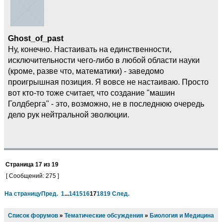
Ghost_of_past
Ну, конечно. Настаивать на единственности,
исключительности чего-либо в любой области науки
(кроме, разве что, математики) - заведомо
проигрышная позиция. Я вовсе не настаиваю. Просто
вот кто-то тоже считает, что создание "машин
Голдберга" - это, возможно, не в последнюю очередь
дело рук нейтральной эволюции.
Страница
17
из
19
[ Сообщений: 275 ]
На страницу
Пред.
1
...
14
15
16
17
18
19
След.
Список форумов
»
Тематические обсуждения
»
Биология и Медицина