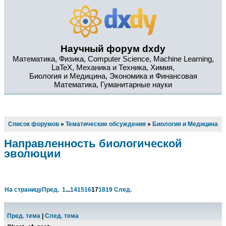
Научный форум dxdy
Математика, Физика, Computer Science, Machine Learning,
LaTeX, Механика и Техника, Химия,
Биология и Медицина, Экономика и Финансовая
Математика, Гуманитарные науки
Список форумов
»
Тематические обсуждения
»
Биология и Медицина
Направленность биологической
эволюции
На страницу
Пред.
1
...
14
15
16
17
18
19
След.
Пред. тема
|
След. тема