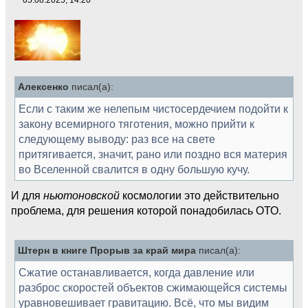
Алексенко
писал(а):
Если с таким же нелепым чистосердечием подойти к
закону всемирного тяготения, можно прийти к
следующему выводу: раз все на свете
притягивается, значит, рано или поздно вся материя
во Вселенной свалится в одну большую кучу.
И для
ньютоновской
космологии это действительно
проблема, для решения которой понадобилась ОТО.
Штерн в книге Прорыв за край мира
писал(а):
Сжатие останавливается, когда давление или
разброс скоростей объектов сжимающейся системы
уравновешивает гравитацию. Всё, что мы видим