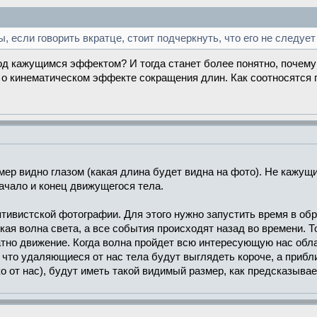
 если говорить вкратце, стоит подчеркнуть, что его не следуе
под кажущимся эффектом? И тогда станет более понятно, почем
о кинематическом эффекте сокращения длин. Как соотносятся п
мер видно глазом (какая длина будет видна на фото). Не кажущ
чало и конец движущегося тела.
ивистской фотографии. Для этого нужно запустить время в обра
ая волна света, а все события происходят назад во времени. 
тно движение. Когда волна пройдет всю интересующую нас облас
 что удаляющиеся от нас тела будут выглядеть короче, а приб
о от нас), будут иметь такой видимый размер, как предсказыва