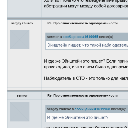
Хотя вот только что realeugene мне прави
абстракции могут между собой договарив
sergey zhukov
Re: Про относительность одновременности
sermor в
сообщении #1619965
писал(а):
Эйнштейн пишет, что такой наблюдател
И где же Эйнштейн это пишет? Если прини
происходило, и что с чем было одновреме
Наблюдатель в СТО - это только для нагл
sermor
Re: Про относительность одновременности
sergey zhukov в
сообщении #1619968
писал(а):
И где же Эйнштейн это пишет?
так я же говорю в начале Кинематической