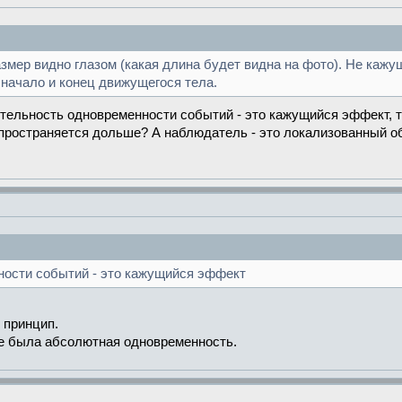
змер видно глазом (какая длина будет видна на фото). Не кажу
начало и конец движущегося тела.
сительность одновременности событий - это кажущийся эффект, 
ространяется дольше? А наблюдатель - это локализованный объ
ности событий - это кажущийся эффект
 принцип.
где была абсолютная одновременность.