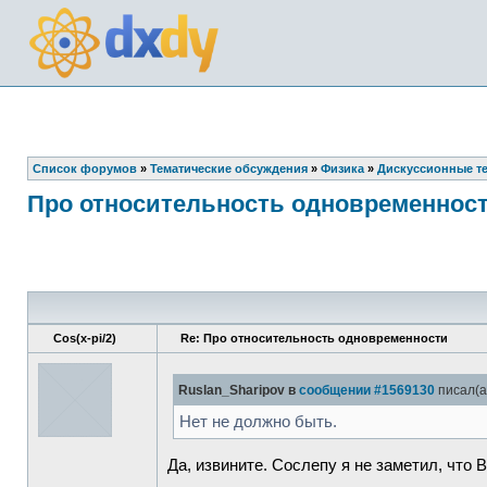
Список форумов
»
Тематические обсуждения
»
Физика
»
Дискуссионные т
Про относительность одновременнос
Cos(x-pi/2)
Re: Про относительность одновременности
Ruslan_Sharipov в
сообщении #1569130
писал(а
Нет не должно быть.
Да, извините. Сослепу я не заметил, что