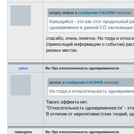
sergey zhukov в
сообщении #1619955
писал(а):
Кажущийся - это как этот продольный ра
одновременно в данной СО засекающие 
спасибо, очень понятно. Но тогда и отно
(приносящий информацию о событии) раcп
разных местах.
zykov
Re: Про относительность одновременности
sermor в
сообщении #1619958
писал(а):
Но тогда и относительность одновремен
Такого эффекта нет.
"Относительность одновременности" - это
В отличии от нерелятивистских теорий, 
realeugene
Re: Про относительность одновременности