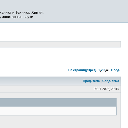
ханика и Техника, Химия,
Гуманитарные науки
На страницу
Пред.
1
,
2
,
3
,
4
,
5
След.
Пред. тема
|
След. тема
06.11.2022, 20:43