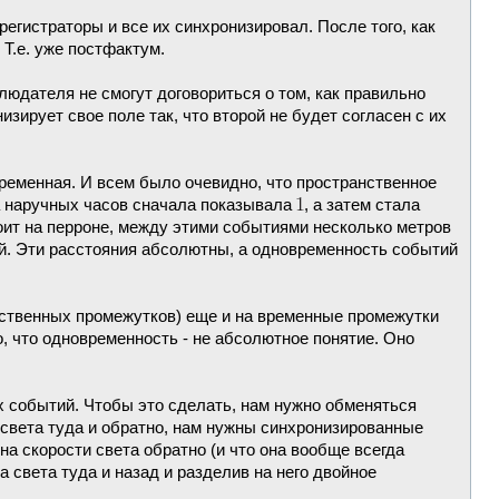
егистраторы и все их синхронизировал. После того, как
 Т.е. уже постфактум.
людателя не смогут договориться о том, как правильно
зирует свое поле так, что второй не будет согласен с их
ременная. И всем было очевидно, что пространственное
а наручных часов сначала показывала
, а затем стала
тоит на перроне, между этими событиями несколько метров
й. Эти расстояния абсолютны, а одновременность событий
нственных промежутков) еще и на временные промежутки
, что одновременность - не абсолютное понятие. Оно
х событий. Чтобы это сделать, нам нужно обменяться
 света туда и обратно, нам нужны синхронизированные
на скорости света обратно (и что она вообще всегда
 света туда и назад и разделив на него двойное