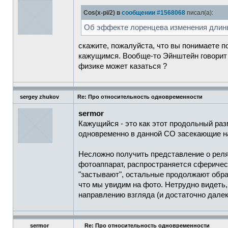
Cos(x-pi/2) в
сообщении #1568068
писал(а):
Об эффекте лоренцева изменения длины,
скажите, пожалуйста, что вы понимаете 
кажущимся. Вообще-то Эйнштейн говорит 
физике может казаться ?
sergey zhukov
Re: Про относительность одновременности
sermor
Кажущийся - это как этот продольный раз
одновременно в данной СО засекающие на
Несложно получить представление о релят
фотоаппарат, распространяется сферическ
"застывают", остальные продолжают обра
что мы увидим на фото. Нетрудно видеть,
направлению взгляда (и достаточно далек
sermor
Re: Про относительность одновременности