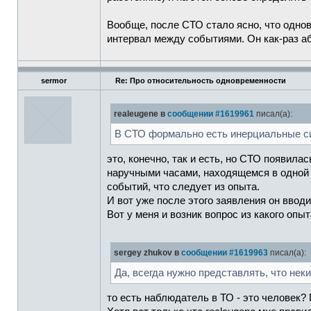
Вообще, после СТО стало ясно, что однов
интервал между событиями. Он как-раз а
sermor
Re: Про относительность одновременности
realeugene в
сообщении #1619961
писал(а):
В СТО формально есть инерциальные си
это, конечно, так и есть, но СТО появила
наручными часами, находящемся в одной 
событий, что следует из опыта.
И вот уже после этого заявления он ввод
Вот у меня и возник вопрос из какого опы
sergey zhukov в
сообщении #1619963
писал(а):
Да, всегда нужно представлять, что не
то есть наблюдатель в ТО - это человек?