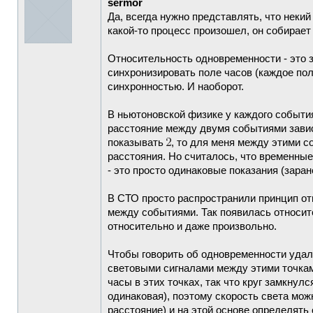
sermor
Да, всегда нужно представлять, что неки
какой-то процесс произошел, он собирает 
Относительность одновременности - это з
синхронизировать поле часов (каждое пол
синхронностью. И наоборот.
В ньютоновской физике у каждого событи
расстояние между двумя событиями завис
показывать
, то для меня между этими с
расстояния. Но считалось, что временны
- это просто одинаковые показания (зара
В СТО просто распространили принцип от
между событиями. Так появилась относите
относительно и даже произвольно.
Чтобы говорить об одновременности удал
световыми сигналами между этими точками
часы в этих точках, так что круг замкнул
одинаковая), поэтому скорость света мож
расстояние) и на этой основе определят