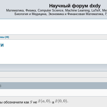
Научный форум dxdy
Математика, Физика, Computer Science, Machine Learning, LaTeX, Ме
Биология и Медицина, Экономика и Финансовая Математика, 
емы (Ф)
ти
):
 Вы обозначили как
не
а