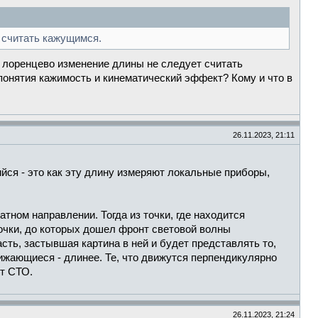
т считать кажущимся.
у лоренцево изменение длины не следует считать
онятия кажимость и кинематический эффект? Кому и что в
26.11.2023, 21:11
ийся - это как эту длину измеряют локальные приборы,
тном направлении. Тогда из точки, где находится
Точки, до которых дошел фронт световой волны
ть, застывшая картина в ней и будет представлять то,
лижающиеся - длинее. Те, что движутся перпендикулярно
ет СТО.
26.11.2023, 21:24