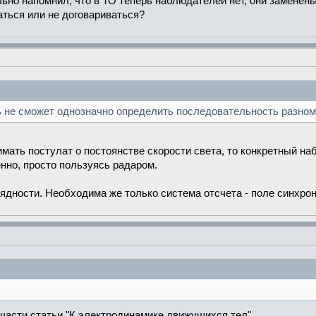
льно напомнил, что в ТО теперь наблюдателей нет, они заменены 
аться или не договариваться?
ь не сможет однозначно определить последовательность разно
мать постулат о постоянстве скорости света, то конкретный на
нно, просто пользуясь радаром.
ядности. Необходима же только система отсчета - поле синхрон
 части статьи "К электродинамике движущихся тел".