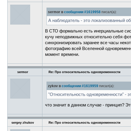
sermor в
сообщении #1619958
писал(а):
А наблюдатель - это локализованный об
В СТО формально есть инерциальные сист
кучу неподвижных относительно себя фот
синхронизировать заранее все часы неко
фотографию всей Вселенной одновременн
момент времени.
sermor
Re: Про относительность одновременности
zykov в
сообщении #1619959
писал(а):
"Относительность одновременности" - э
что значит в данном случае - принцип? Э
sergey zhukov
Re: Про относительность одновременности