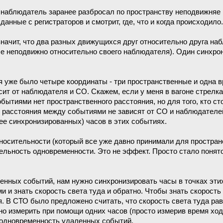
й наблюдатель заранее разбросал по пространству неподвижняе р
данные с регистраторов и смотрит, где, что и когда происходило.
начит, что два разных движущихся друг относительно друга наб
е неподвижно относительно своего наблюдателя). Один синхрони
я уже было четыре координаты - три пространственные и одна в
ит от наблюдателя и СО. Скажем, если у меня в вагоне стрелк
обытиями нет пространственного расстояния, но для того, кто с
е расстояния между событиями не зависят от СО и наблюдателе
нее синхронизированных) часов в этих событиях.
носительности (который все уже давно принимали для простра
льность одновременности. Это не эффект. Просто стало понято
енных событий, нам нужно синхронизировать часы в точках эти
 и знать скорость света туда и обратно. Чтобы знать скорость
ся. В СТО было предложено считать, что скорость света туда рав
но измерить при помощи одних часов (просто измерив время хода
ь одновременность удаленных событий.