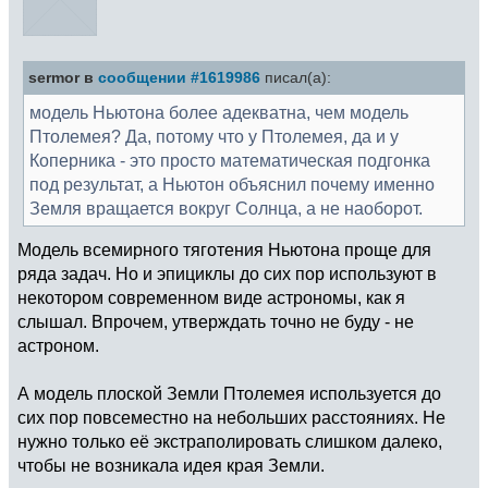
sermor в
сообщении #1619986
писал(а):
модель Ньютона более адекватна, чем модель
Птолемея? Да, потому что у Птолемея, да и у
Коперника - это просто математическая подгонка
под результат, а Ньютон объяснил почему именно
Земля вращается вокруг Солнца, а не наоборот.
Модель всемирного тяготения Ньютона проще для
ряда задач. Но и эпициклы до сих пор используют в
некотором современном виде астрономы, как я
слышал. Впрочем, утверждать точно не буду - не
астроном.
А модель плоской Земли Птолемея используется до
сих пор повсеместно на небольших расстояниях. Не
нужно только её экстраполировать слишком далеко,
чтобы не возникала идея края Земли.