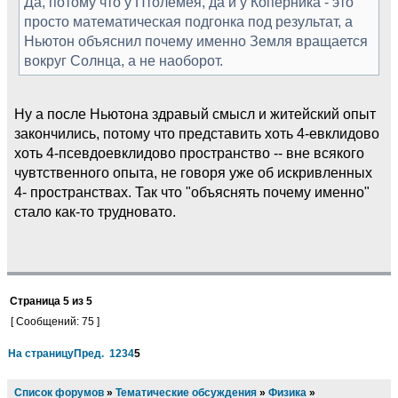
Да, потому что у Птолемея, да и у Коперника - это
просто математическая подгонка под результат, а
Ньютон объяснил почему именно Земля вращается
вокруг Солнца, а не наоборот.
Ну а после Ньютона здравый смысл и житейский опыт
закончились, потому что представить хоть 4-евклидово
хоть 4-псевдоевклидово пространство -- вне всякого
чувтственного опыта, не говоря уже об искривленных
4- пространствах. Так что "объяснять почему именно"
стало как-то трудновато.
Страница
5
из
5
[ Сообщений: 75 ]
На страницу
Пред.
1
2
3
4
5
Список форумов
»
Тематические обсуждения
»
Физика
»