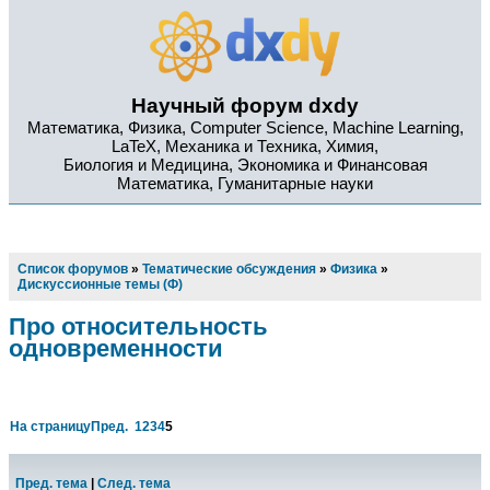
Научный форум dxdy
Математика, Физика, Computer Science, Machine Learning,
LaTeX, Механика и Техника, Химия,
Биология и Медицина, Экономика и Финансовая
Математика, Гуманитарные науки
Список форумов
»
Тематические обсуждения
»
Физика
»
Дискуссионные темы (Ф)
Про относительность
одновременности
На страницу
Пред.
1
2
3
4
5
Пред. тема
|
След. тема