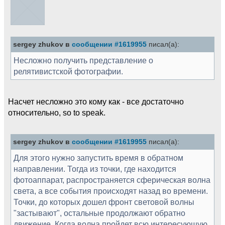
sergey zhukov в
сообщении #1619955
писал(а):
Несложно получить представление о
релятивистской фотографии.
Насчет несложно это кому как - все достаточно
относительно, so to speak.
sergey zhukov в
сообщении #1619955
писал(а):
Для этого нужно запустить время в обратном
направлении. Тогда из точки, где находится
фотоаппарат, распространяется сферическая волна
света, а все события происходят назад во времени.
Точки, до которых дошел фронт световой волны
"застывают", остальные продолжают обратно
движение. Когда волна пройдет всю интересующую