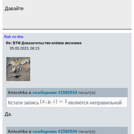
Давайте
Rak so dna
Re: ВТФ Доказательство клёвое весеннее
05.05.2023, 08:15
Antoshka в
сообщении #1592534
писал(а):
Кстати запись
является неправильной
Да.
Antoshka в
сообщении #1592534
писал(а):