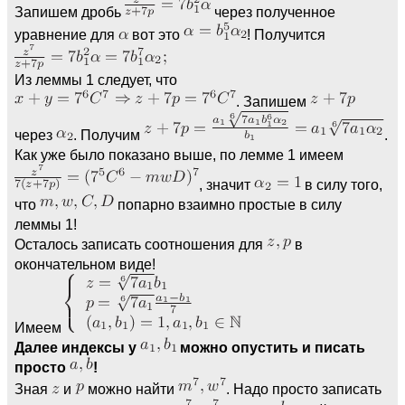
Запишем дробь
через полученное
уравнение для
вот это
! Получится
Из леммы 1 следует, что
. Запишем
через
. Получим
.
Как уже было показано выше, по лемме 1 имеем
, значит
в силу того,
что
попарно взаимно простые в силу
леммы 1!
Осталось записать соотношения для
в
окончательном виде!
Имеем
Далее индексы у
можно опустить и писать
просто
!
Зная
и
можно найти
. Надо просто записать