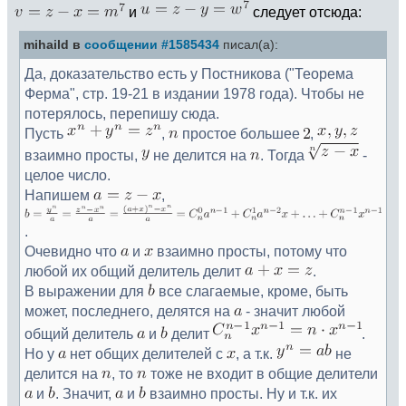
и
следует отсюда:
mihaild в
сообщении #1585434
писал(а):
Да, доказательство есть у Постникова ("Теорема
Ферма", стр. 19-21 в издании 1978 года). Чтобы не
потерялось, перепишу сюда.
Пусть
,
простое большее
,
взаимно просты,
не делится на
. Тогда
-
целое число.
Напишем
,
.
Очевидно что
и
взаимно просты, потому что
любой их общий делитель делит
.
В выражении для
все слагаемые, кроме, быть
может, последнего, делятся на
- значит любой
общий делитель
и
делит
.
Но у
нет общих делителей с
, а т.к.
не
делится на
, то
тоже не входит в общие делители
и
. Значит,
и
взаимно просты. Ну и т.к. их