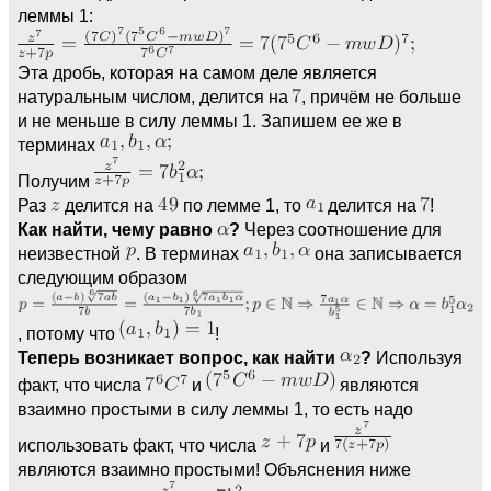
леммы 1:
Эта дробь, которая на самом деле является
натуральным числом, делится на
, причём не больше
и не меньше в силу леммы 1. Запишем ее же в
терминах
Получим
Раз
делится на
по лемме 1, то
делится на
!
Как найти, чему равно
?
Через соотношение для
неизвестной
. В терминах
она записывается
следующим образом
, потому что
!
Теперь возникает вопрос, как найти
?
Используя
факт, что числа
и
являются
взаимно простыми в силу леммы 1, то есть надо
использовать факт, что числа
и
являются взаимно простыми! Объяснения ниже