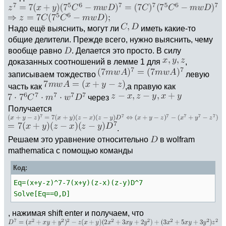
Надо ещё выяснить, могут ли
иметь какие-то
общие делители. Прежде всего, нужно выяснить, чему
вообще равно
. Делается это просто. В силу
доказанных соотношений в лемме 1 для
,
записываем тождество
левую
часть как
,а правую как
через
Получается
.
Решаем это уравнение относительно
в wolfram
mathematica с помощью команды
Код:
Eq=(x+y-z)^7-7(x+y)(z-x)(z-y)D^7
Solve[Eq==0,D]
, нажимая shift enter и получаем, что