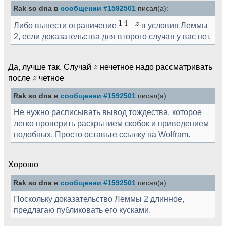
Rak so dna в
сообщении #1592501
писал(а):
Либо вынести ограничение
в условия Леммы
2, если доказательства для второго случая у вас нет.
Да, лучше так. Случай
нечетное надо рассматривать
после
четное
Rak so dna в
сообщении #1592501
писал(а):
Не нужно расписывать вывод тождества, которое
легко проверить раскрытием скобок и приведением
подобных. Просто оставьте ссылку на Wolfram.
Хорошо
Rak so dna в
сообщении #1592501
писал(а):
Поскольку доказательство Леммы 2 длинное,
предлагаю публиковать его кусками.