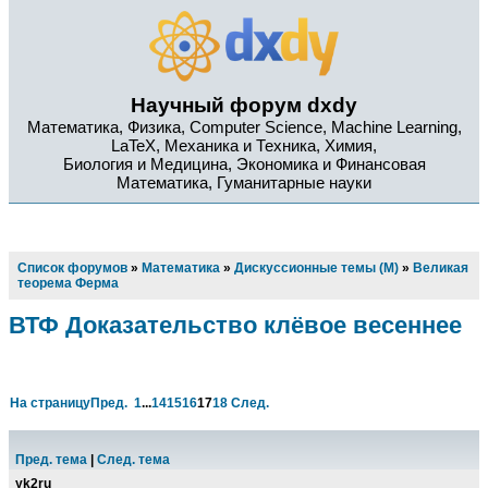
Научный форум dxdy
Математика, Физика, Computer Science, Machine Learning,
LaTeX, Механика и Техника, Химия,
Биология и Медицина, Экономика и Финансовая
Математика, Гуманитарные науки
Список форумов
»
Математика
»
Дискуссионные темы (М)
»
Великая
теорема Ферма
ВТФ Доказательство клёвое весеннее
На страницу
Пред.
1
...
14
15
16
17
18
След.
Пред. тема
|
След. тема
yk2ru