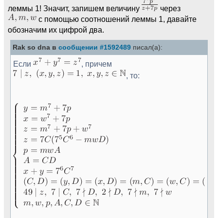
леммы 1! Значит, запишем величину
через
с помощью соотношений леммы 1, давайте
обозначим их цифрой два.
Rak so dna в
сообщении #1592489
писал(а):
Если
, причем
, то: