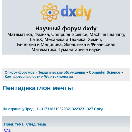
Научный форум dxdy
Математика, Физика, Computer Science, Machine Learning,
LaTeX, Механика и Техника, Химия,
Биология и Медицина, Экономика и Финансовая
Математика, Гуманитарные науки
Список форумов
»
Тематические обсуждения
»
Computer Science
»
Компьютерные сети и Web-технологии
Пентадекатлон мечты
На страницу
Пред.
1
...
317
318
319
320
321
322
323
...
327
След.
Пред. тема
|
След. тема
VAL