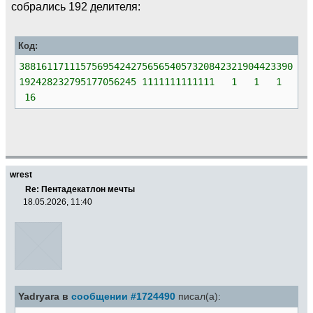
собрались 192 делителя:
Код:
3881611711157569542427565654057320842321904423390
192428232795177056245 1111111111111 1 1 1
16
wrest
Re: Пентадекатлон мечты
18.05.2026, 11:40
Yadryara в
сообщении #1724490
писал(а):