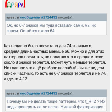
wrest в
сообщении #1724492
писал(а):
Ok, но 6-7 знаков мы туда вставили сами, мы их
знаем. Остаётся около 64.
Как недавно было посчитано для 74-значных n,
средняя длина частных меньше 66. Можно и для этих
паттернов посчитать, но полагаю что в среднем тоже
около 8 знаков теряется. Может чуть меньше теряется.
Но главное что ещё разброс неслабый, вы же видели
списки частных, то есть не 6-7 знаков теряется и не 7-8,
а где-то 4-12.
wrest в
сообщении #1724492
писал(а):
Почему бы не делать такие паттерны, что t_R=2 ? Их
ведь проверять легче всего. Никакой факторизации,