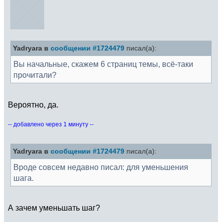
Yadryara в
сообщении #1724479
писал(а):
Вы начальные, скажем 6 страниц темы, всё-таки
прочитали?
Вероятно, да.
-- добавлено через 1 минуту --
Yadryara в
сообщении #1724479
писал(а):
Вроде совсем недавно писал: для уменьшения
шага.
А зачем уменьшать шаг?