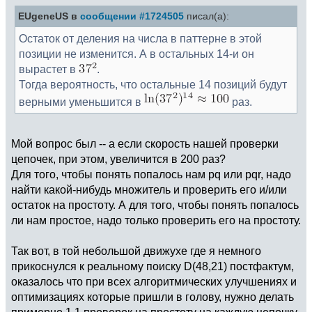
EUgeneUS в
сообщении #1724505
писал(а):
Остаток от деления на числа в паттерне в этой
позиции не изменится. А в остальных 14-и он
вырастет в
.
Тогда вероятность, что остальные 14 позиций будут
верными уменьшится в
раз.
Мой вопрос был -- а если скорость нашей проверки
цепочек, при этом, увеличится в 200 раз?
Для того, чтобы понять попалось нам pq или pqr, надо
найти какой-нибудь множитель и проверить его и/или
остаток на простоту. А для того, чтобы понять попалось
ли нам простое, надо только проверить его на простоту.
Так вот, в той небольшой движухе где я немного
прикоснулся к реальному поиску D(48,21) постфактум,
оказалось что при всех алгоритмических улучшениях и
оптимизациях которые пришли в голову, нужно делать
примерно 1,1 проверок на простоту на каждую цепочку.