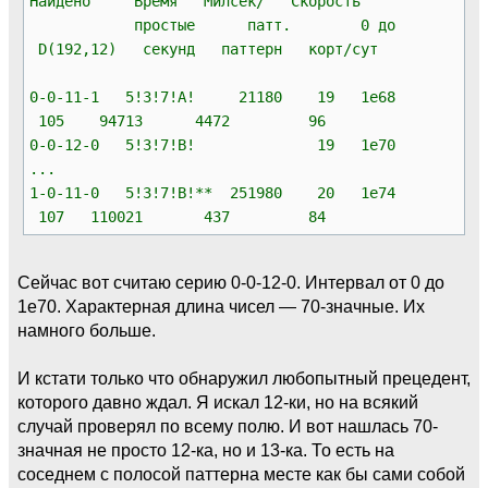
Найдено Время Милсек/ Скорость
простые патт. 0 до
D(192,12) секунд паттерн корт/сут
0-0-11-1 5!3!7!A! 21180 19 1e68
105 94713 4472 96
0-0-12-0 5!3!7!B! 19 1e70
...
1-0-11-0 5!3!7!B!** 251980 20 1e74
107 110021 437 84
Сейчас вот считаю серию 0-0-12-0. Интервал от 0 до
1e70. Характерная длина чисел — 70-значные. Их
намного больше.
И кстати только что обнаружил любопытный прецедент,
которого давно ждал. Я искал 12-ки, но на всякий
случай проверял по всему полю. И вот нашлась 70-
значная не просто 12-ка, но и 13-ка. То есть на
соседнем с полосой паттерна месте как бы сами собой