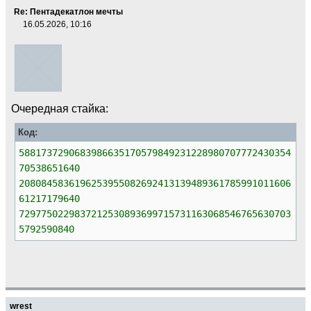
Re: Пентадекатлон мечты
16.05.2026, 10:16
Очередная стайка:
Код:
5881737290683986635170579849231228980707772430354
70538651640
2080845836196253955082692413139489361785991011606
61217179640
7297750229837212530893699715731163068546765630703
5792590840
wrest