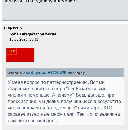
цепочки, а на единицу времени?
EUgeneUS
Re: Пентадекатлон мечты
18.05.2026, 15:32
wrest в
сообщении #1724475
писал(а):
У меня вопрос по паттерностроению. Вот мы
стараемся набить паттерн "необязательными"
числами поменьше. А почему? Ведь дальше, при
просеивании, мы делим получившиеся в результате
числа цепочек на "внедрённые" нами через КТО
заранее известные множители. Так что их величина
нам никак не мешает...