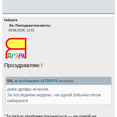
Yadryara
Re: Пентадекатлон мечты
03.06.2026, 11:01
Проздравляю !
VAL в
сообщении #1725374
писал(а):
даже дрофы исчезли.
За последнюю неделю - ни одной (обычно пяток
набирался
"За пятью дрофами погонишься — ни одной не