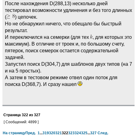
После нахождения D(288,13) несколько дней
тестировал возможности удлинения и без того длинных
(
) цепочек.
Но не обнаружил ничего, что обещало бы быстрый
результат.
И переключился на семерки (для тех
, для которых это
максимум). В отличие от троек и, по большому счету,
пятерок, поиск семерок остается содержательной
задачей.
Запустил поиск D(304,7) для шаблонов двух типов (на 7
и на 5 простых).
А затем в тестовом режиме отвел один поток для
поиска D(368,7). И сразу нашел
Страница
322
из
327
[ Сообщений: 4899 ]
На страницу
Пред.
1
...
319
320
321
322
323
324
325
...
327
След.