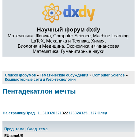
Научный форум dxdy
Математика, Физика, Computer Science, Machine Learning,
LaTeX, Механика и Техника, Химия,
Биология и Медицина, Экономика и Финансовая
Математика, Гуманитарные науки
Список форумов
»
Тематические обсуждения
»
Computer Science
»
Компьютерные сети и Web-технологии
Пентадекатлон мечты
На страницу
Пред.
1
...
319
320
321
322
323
324
325
...
327
След.
Пред. тема
|
След. тема
EUgeneUS