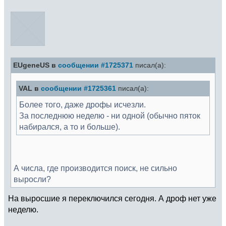
EUgeneUS в
сообщении #1725371
писал(а):
VAL в
сообщении #1725361
писал(а):
Более того, даже дрофы исчезли.
За последнюю неделю - ни одной (обычно пяток
набирался, а то и больше).
А числа, где производится поиск, не сильно
выросли?
На выросшие я переключился сегодня. А дроф нет уже
неделю.