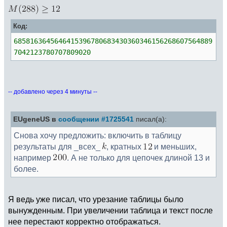
Код:
6858163645646415396780683430360346156268607564889
7042123780707809020
-- добавлено через 4 минуты --
EUgeneUS в
сообщении #1725541
писал(а):
Снова хочу предложить: включить в таблицу
результаты для _вcех_
, кратных
и меньших,
например
. А не только для цепочек длиной 13 и
более.
Я ведь уже писал, что урезание таблицы было
вынужденным. При увеличении таблица и текст после
нее перестают корректно отображаться.