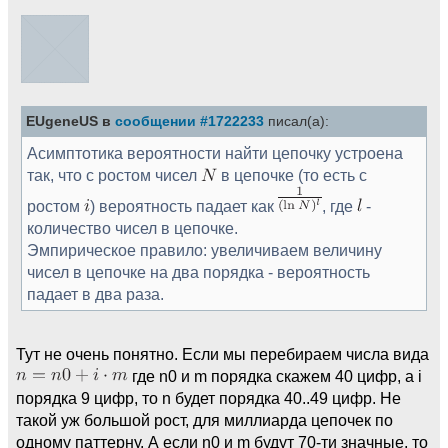
EUgeneUS в
сообщении #1722233
писал(а):
Асимптотика вероятности найти цепочку устроена
так, что с ростом чисел
в цепочке (то есть с
ростом
) вероятность падает как
, где
-
количество чисел в цепочке.
Эмпирическое правило: увеличиваем величину
чисел в цепочке на два порядка - вероятность
падает в два раза.
Тут не очень понятно. Если мы перебираем числа вида
где n0 и m порядка скажем 40 цифр, а i
порядка 9 цифр, то n будет порядка 40..49 цифр. Не
такой уж большой рост, для миллиарда цепочек по
одному паттерну. А если n0 и m будут 70-ти значные, то