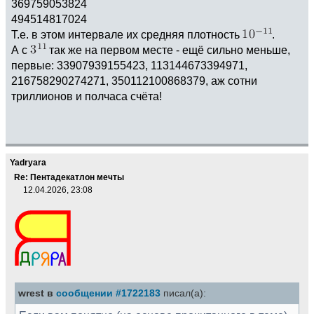
369759053824
494514817024
Т.е. в этом интервале их средняя плотность
.
А с
так же на первом месте - ещё сильно меньше,
первые: 33907939155423, 113144673394971,
216758290274271, 350112100868379, аж сотни
триллионов и полчаса счёта!
Yadryara
Re: Пентадекатлон мечты
12.04.2026, 23:08
wrest в
сообщении #1722183
писал(а):