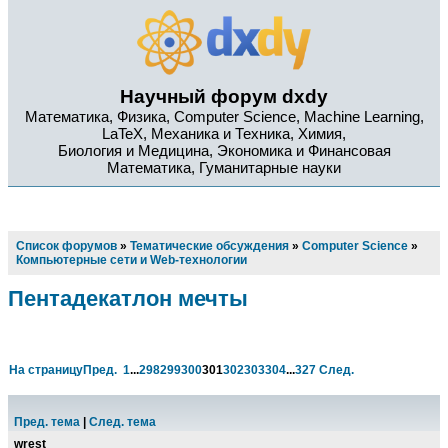
Научный форум dxdy
Математика, Физика, Computer Science, Machine Learning,
LaTeX, Механика и Техника, Химия,
Биология и Медицина, Экономика и Финансовая
Математика, Гуманитарные науки
Список форумов
»
Тематические обсуждения
»
Computer Science
»
Компьютерные сети и Web-технологии
Пентадекатлон мечты
На страницу
Пред.
1
...
298
299
300
301
302
303
304
...
327
След.
Пред. тема
|
След. тема
wrest