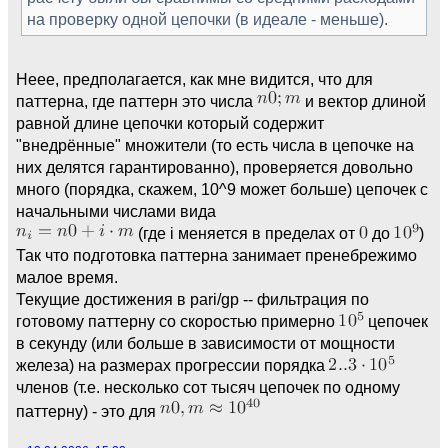
на проверку одной цепочки (в идеале - меньше).
Неее, предполагается, как мне видится, что для
паттерна, где паттерн это числа
и вектор длиной
равной длине цепочки который содержит
"внедрённые" множители (то есть числа в цепочке на
них делятся гарантированно), проверяется довольно
много (порядка, скажем, 10^9 может больше) цепочек с
начальными числами вида
(где i меняется в пределах от
до
)
Так что подготовка паттерна занимает пренебрежимо
малое время.
Текущие достижения в pari/gp -- фильтрация по
готовому паттерну со скоростью примерно
цепочек
в секунду (или больше в зависимости от мощности
железа) на размерах прогрессии порядка
членов (т.е. несколько сот тысяч цепочек по одному
паттерну) - это для