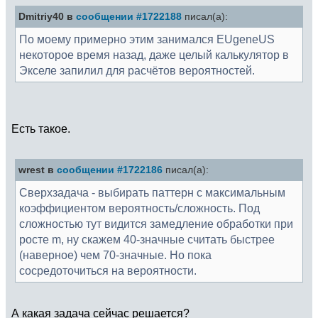
Dmitriy40 в
сообщении #1722188
писал(а):
По моему примерно этим занимался EUgeneUS
некоторое время назад, даже целый калькулятор в
Экселе запилил для расчётов вероятностей.
Есть такое.
wrest в
сообщении #1722186
писал(а):
Сверхзадача - выбирать паттерн с максимальным
коэффициентом вероятность/сложность. Под
сложностью тут видится замедление обработки при
росте m, ну скажем 40-значные считать быстрее
(наверное) чем 70-значные. Но пока
сосредоточиться на вероятности.
А какая задача сейчас решается?