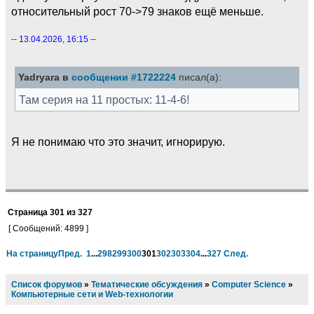
относительный рост 70->79 знаков ещё меньше.
-- 13.04.2026, 16:15 --
Yadryara в
сообщении #1722224
писал(а):
Там серия на 11 простых: 11-4-6!
Я не понимаю что это значит, игнорирую.
Страница
301
из
327
[ Сообщений: 4899 ]
На страницу
Пред.
1
...
298
299
300
301
302
303
304
...
327
След.
Список форумов
»
Тематические обсуждения
»
Computer Science
»
Компьютерные сети и Web-технологии