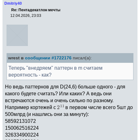
Dmitriy40
Re: Пентадекатлон мечты
12.04.2026, 23:03
wrest в
сообщении #1722176
писал(а):
Теперь "внедряем" паттерн в m считаем
вероятность - как?
Но ведь паттернов для D(24,6) больше одного - для
какого будете считать? Или каких? А ведь они
встречаются очень и очень сильно по разному.
Например кортежей с
в первом числе всего 5шт до
500млрд (и нашлись они за минуту):
58592131072
150062516224
326334900224