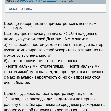
wrest в
сообщении #1722215
писал(а):
Тоска-печаль.
Вообще говоря, можно присмотреться к цепочкам
Все текущие цепочки для них (
) найдены с
помощью ускорителей Дмитрия. А это значит:
а) из-за особенностей ускорителей (на каждый паттерн
нужно компилировать свой ускоритель, а значит их не
может быть
очень
много)
б) а это ограничивает стратегию поиска
"неоптимальными" стратегиями. "Неоптимальными
стратегиями" тут означает, что проверяются цепочки не
с максимальной вероятностью, но они проверяются
очень быстро.
Если бы удалось написать программу такую, что
1) накладные расходы для подготовки паттерна к
расчету были бы сравнимы со средними расходами на
проверку одной цепочки (в идеале - меньше).