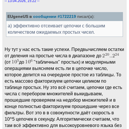
-- 13.04.2026, 15:22 --
EUgeneUS в
сообщении #1722219
писал(а):
а) эффективно отсеивает цепочки с большим
количеством ожидаемых простых чисел.
Ну тут у нас есть такие успехи. Предвычисляем остатки
от деления на простые числа в диапазоне до
(от
до
"табличных" простых) и модулярными
операциями выясняем есть ли в цепочке число,
которое делится на очередное простое из таблицы. То
есть массово факторизуем цепочки целиком по
таблице простых. Ну это всё считаем, цепочки где есть
числа с перебором множителей выкидываем,
прошедшие проверяем на недобор множителей и в
конце полностью факторизуем прошедшие через все
фильтры. Вот это в в совокупности даёт скорость в
10^5 цепочек в секунду. Алгоритмически считаем, что
там всё эффективно для высокоуровневого языка без