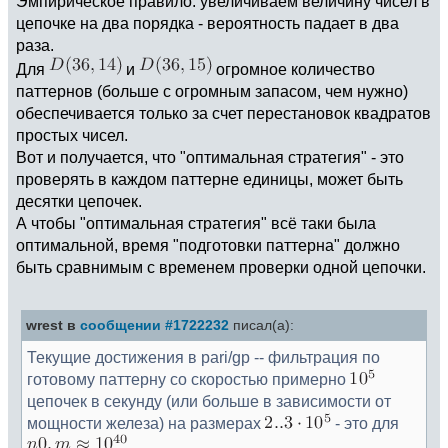
Эмпирическое правило: увеличиваем величину чисел в
цепочке на два порядка - вероятность падает в два
раза.
Для
и
огромное количество
паттернов (больше с огромным запасом, чем нужно)
обеспечивается только за счет перестановок квадратов
простых чисел.
Вот и получается, что "оптимальная стратегия" - это
проверять в каждом паттерне единицы, может быть
десятки цепочек.
А чтобы "оптимальная стратегия" всё таки была
оптимальной, время "подготовки паттерна" должно
быть сравнимым с временем проверки одной цепочки.
wrest в
сообщении #1722232
писал(а):
Текущие достижения в pari/gp -- фильтрация по
готовому паттерну со скоростью примерно
цепочек в секунду (или больше в зависимости от
мощности железа) на размерах
- это для