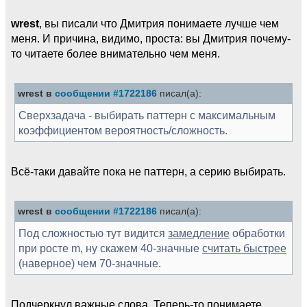
wrest
, вы писали что Дмитрия понимаете лучше чем
меня. И причина, видимо, проста: вы Дмитрия почему-
то читаете более внимательно чем меня.
wrest в
сообщении #1722186
писал(а):
Сверхзадача - выбирать паттерн с максимальным
коэффициентом вероятность/сложность.
Всё-таки давайте пока не паттерн, а серию выбирать.
wrest в
сообщении #1722186
писал(а):
Под сложностью тут видится
замедление
обработки
при росте m, ну скажем 40-значные
считать быстрее
(наверное) чем 70-значные.
Подчеркнул важные слова. Теперь-то понимаете,