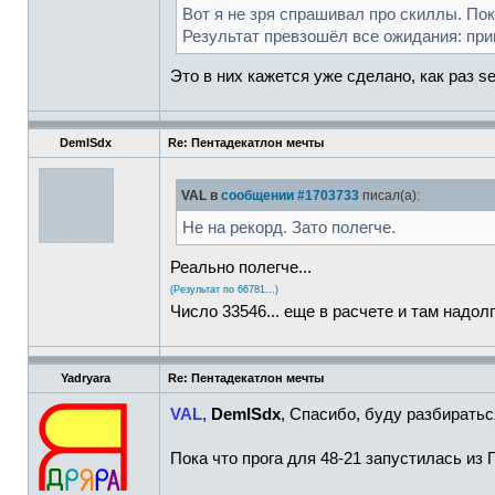
Вот я не зря спрашивал про скиллы. Пок
Результат превзошёл все ожидания: прим
Это в них кажется уже сделано, как раз 
DemISdx
Re: Пентадекатлон мечты
VAL в
сообщении #1703733
писал(а):
Не на рекорд. Зато полегче.
Реально полегче...
(Результат по 66781...)
Число 33546... еще в расчете и там надолг
Yadryara
Re: Пентадекатлон мечты
VAL
,
DemISdx
, Спасибо, буду разбиратьс
Пока что прога для 48-21 запустилась из 