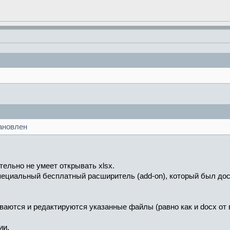
тановлен
тельно не умеет открывать xlsx.
ециальный бесплатный расширитель (add-on), который был дост
аются и редактируются указанные файлы (равно как и docx от во
ии.