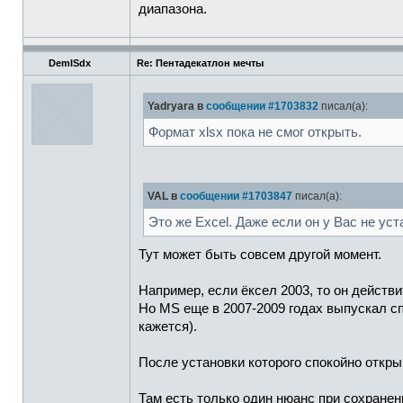
диапазона.
DemISdx
Re: Пентадекатлон мечты
Yadryara в
сообщении #1703832
писал(а):
Формат xlsx пока не смог открыть.
VAL в
сообщении #1703847
писал(а):
Это же Excel. Даже если он у Вас не ус
Тут может быть совсем другой момент.
Например, если ёксел 2003, то он действи
Но MS еще в 2007-2009 годах выпускал сп
кажется).
После установки которого спокойно открыв
Там есть только один нюанс при сохранен