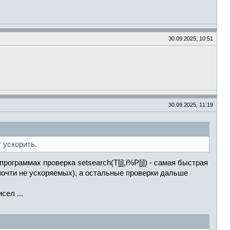
30.09.2025, 10:51
30.09.2025, 11:19
 ускорить.
ограммах проверка setsearch(T[j],i%P[j]) - самая быстрая
е почти не ускоряемых), а остальные проверки дальше
сел ...