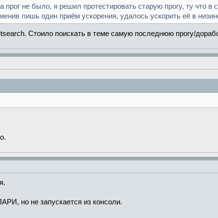
а прог не было, я решил протестировать старую прогу, ту что в
енив лишь один приём ускорения, удалось ускорить её в низине в
setsearch. Стоило поискать в теме самую последнюю прогу/дораб
о.
я.
ПАРИ, но не запускается из консоли.