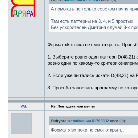
VAL в
сообщении #1703245
писал(а):
А помогать не только советом начну пря
Там есть паттерны на 3, 4, и 5 простых.
Без ускорителей Дмитрия случай 3-х пр
Формат xlsx пока не смог открыть. Просьб
1. Выберите ровно один паттерн D(48,21)
ровно один по какому-то критерию(наприм
2. Если уже пытались искать D(48,21) на
3. Просьба запостить программу по которо
VAL
Re: Пентадекатлон мечты
Yadryara в
сообщении #1703832
писал(а):
Формат xlsx пока не смог открыть.