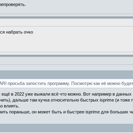
репроверять.
ся набрать очко
ARI просьба запостить программу. Посмотрю как её можно будет
ещё в 2022 уже выжали всё что можно. Вот например в данных пр
менить), дальше там кучка относительно быстрых isprime (и тож
о влиять.
авить пораньше, он может быть и быстрее isprime для больших чи