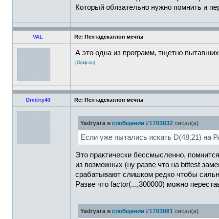
Который обязательно нужно помнить и пе
VAL
Re: Пентадекатлон мечты
А это одна из программ, тщетно пытавших
(Оффтоп)
Dmitriy40
Re: Пентадекатлон мечты
Yadryara в
сообщении #1703832
писал(а):
Если уже пытались искать D(48,21) на P
Это практически бессмысленно, помнится 
из возможных (ну разве что на bittest за
срабатывают слишком редко чтобы сильн
Разве что factor(...,300000) можно перест
Yadryara в
сообщении #1703861
писал(а):