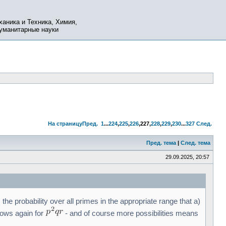
ханика и Техника, Химия,
Гуманитарные науки
На страницу
Пред.
1
...
224
,
225
,
226
,
227
,
228
,
229
,
230
...
327
След.
Пред. тема
|
След. тема
29.09.2025, 20:57
e. the probability over all primes in the appropriate range that a)
grows again for
- and of course more possibilities means