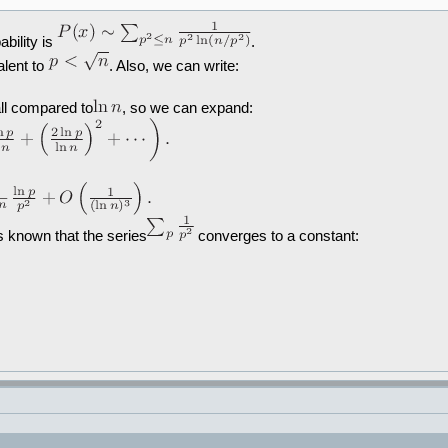
bility is
.
alent to
. Also, we can write:
ll compared to
, so we can expand:
s known that the series
converges to a constant: