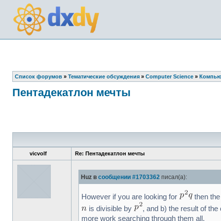
Список форумов
»
Тематические обсуждения
»
Computer Science
»
Компью
Пентадекатлон мечты
vicvolf
Re: Пентадекатлон мечты
Huz в
сообщении #1703362
писал(а):
However if you are looking for
then the 
is divisible by
, and b) the result of th
more work searching through them all.