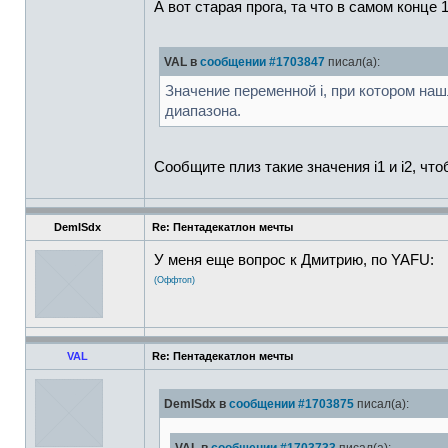
А вот старая прога, та что в самом конце
VAL в
сообщении #1703847
писал(а):
Значение переменной i, при котором наш
диапазона.
Сообщите плиз такие значения i1 и i2, чт
DemISdx
Re: Пентадекатлон мечты
У меня еще вопрос к Дмитрию, по YAFU:
(Оффтоп)
VAL
Re: Пентадекатлон мечты
DemISdx в
сообщении #1703875
писал(а):