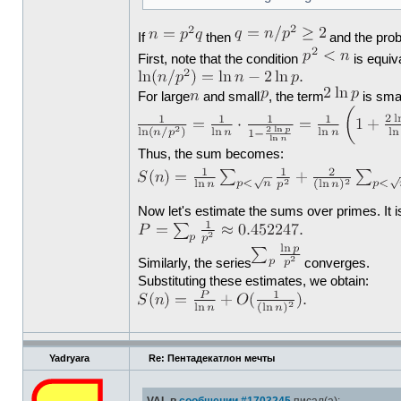
If
then
and the proba
First, note that the condition
is equiv
For large
and small
, the term
is sma
Thus, the sum becomes:
Now let's estimate the sums over primes. It i
Similarly, the series
converges.
Substituting these estimates, we obtain:
Yadryara
Re: Пентадекатлон мечты