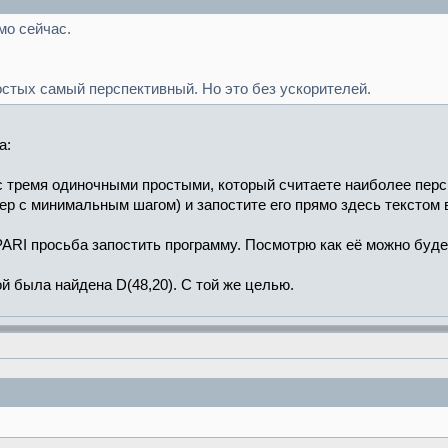
мо сейчас.
остых самый перспективный. Но это без ускорителей.
а:
 с тремя одиночными простыми, который считаете наиболее пер
ер с минимальным шагом) и запостите его прямо здесь текстом 
 PARI просьба запостить программу. Посмотрю как её можно буде
й была найдена D(48,20). С той же целью.