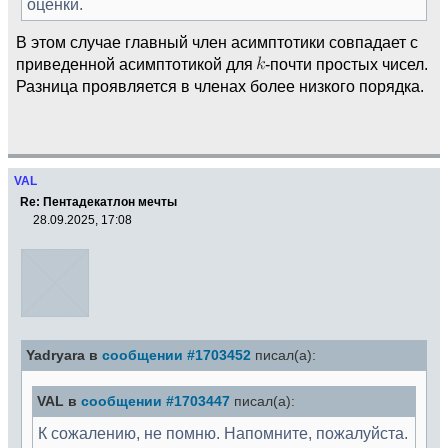
оценки.
В этом случае главный член асимптотики совпадает с
приведенной асимптотикой для
-почти простых чисел.
Разница проявляется в членах более низкого порядка.
VAL
Re: Пентадекатлон мечты
28.09.2025, 17:08
Yadryara в
сообщении #1703452
писал(а):
VAL в
сообщении #1703447
писал(а):
К сожалению, не помню. Напомните, пожалуйста.