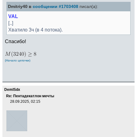
Dmitriy40 в
сообщении #1703408
писал(а):
VAL
[..]
Хватило 3ч (в 4 потока).
Спасибо!
(Начало цепочки)
DemISdx
Re: Пентадекатлон мечты
28.09.2025, 02:15