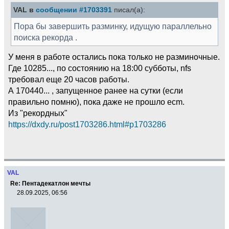
VAL в
сообщении #1703391
писал(а):
Пора бы завершить разминку, идущую параллельно
поиска рекорда .
У меня в работе остались пока только не разминочные.
Где 10285..., по состоянию на 18:00 субботы, nfs
требовал еще 20 часов работы.
А 170440... , запущенное ранее на сутки (если
правильно помню), пока даже не прошло ecm.
Из "рекордных"
https://dxdy.ru/post1703286.html#p1703286
VAL
Re: Пентадекатлон мечты
28.09.2025, 06:56