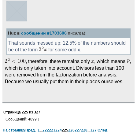
Huz в
сообщении #1703606
писал(а):
That sounds messed up: 12.5% of the numbers should
be of the form
for some odd x.
, therefore, there remains only
, which means
,
which is only taken into account. Divisors less than 100
were removed from the factorization before analysis.
Because we usually put them in their places ourselves.
Страница
225
из
327
[ Сообщений: 4899 ]
На страницу
Пред.
1
...
222
223
224
225
226
227
228
...
327
След.