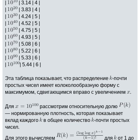
|
| 3.14 | 4 |
|
| 3.83 | 4 |
|
| 4.24 | 5 |
|
| 4.52 | 5 |
|
| 4.75 | 5 |
|
| 4.93 | 5 |
|
| 5.08 | 6 |
|
| 5.22 | 6 |
|
| 5.33 | 6 |
|
| 5.44 | 6 |
Эта таблица показывает, что распределение
-почти
простых чисел имеет колоколообразную форму с
максимумом, сдвигающимся вправо с увеличением
.
Для
рассмотрим относительную долю
— нормированную плотность, которая показывает
вклад каждого
в общее количество
-почти простых
чисел.
Для этого вычисляем
для
от 1 до