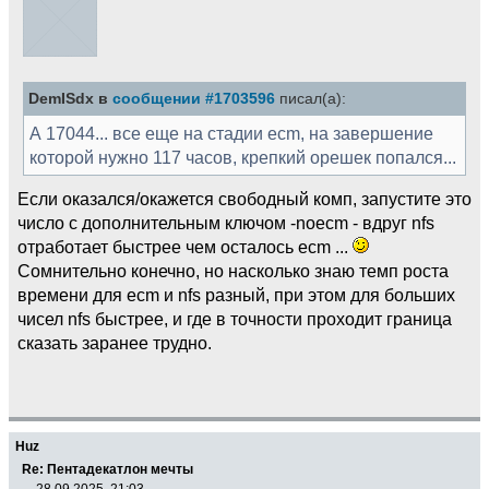
DemISdx в
сообщении #1703596
писал(а):
А 17044... все еще на стадии ecm, на завершение
которой нужно 117 часов, крепкий орешек попался...
Если оказался/окажется свободный комп, запустите это
число с дополнительным ключом -noecm - вдруг nfs
отработает быстрее чем осталось ecm ...
Сомнительно конечно, но насколько знаю темп роста
времени для ecm и nfs разный, при этом для больших
чисел nfs быстрее, и где в точности проходит граница
сказать заранее трудно.
Huz
Re: Пентадекатлон мечты
28.09.2025, 21:03