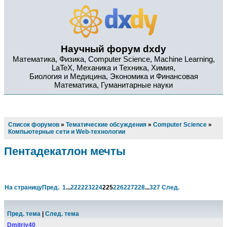
Научный форум dxdy
Математика, Физика, Computer Science, Machine Learning,
LaTeX, Механика и Техника, Химия,
Биология и Медицина, Экономика и Финансовая
Математика, Гуманитарные науки
Список форумов
»
Тематические обсуждения
»
Computer Science
»
Компьютерные сети и Web-технологии
Пентадекатлон мечты
На страницу
Пред.
1
...
222
223
224
225
226
227
228
...
327
След.
Пред. тема
|
След. тема
Dmitriy40