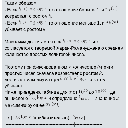
Таким образом:
- Если
, то отношение больше 1, и
возрастает с ростом
.
- Если
, то отношение меньше 1, и
убывает с ростом
.
Максимум достигается при
, что
согласуется с теоремой Харди-Рамануджана о среднем
количестве простых делителей числа.
Поэтому при фиксированном
количество
-почти
простых чисел сначала возрастает с ростом
,
достигает максимума при
, а затем
убывает.
Ниже приведена таблица для
от
до
, где
вычислено
и определено
— значение
,
максимизирующее
.
|
|
(приблизительно) |
|
|-------------|----------------------------------|-------------------|