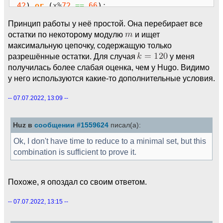
42
)
or
(
x%
72
==
66
)
:
if
bound
>
Mbound:
Принцип работы у неё простой. Она перебирает все
Mbound
=
bound
bound
=
0
остатки по некоторому модулю
и ищет
else
:
максимальную цепочку, содержащую только
bound +
=
1
разрешённые остатки. Для случая
у меня
получилась более слабая оценка, чем у Hugo. Видимо
print
(
"M(84) <= "
,
Mbound
)
у него используются какие-то дополнительные условия.
m
=
2
**
9
*
3
**
4
-- 07.07.2022, 13:09 --
bound
=
0
Mbound
=
0
Huz в
сообщении #1559624
писал(а):
def
condition
(
x
)
:
#Возвращает True, если
остаток является запрещённым
Ok, I don't have time to reduce to a minimal set, but this
if
(
x%
(
2
**
9
)
==
3
*
2
**
7
)
or
(
x%
(
2
**
7
)
combination is sufficient to prove it.
==
2
**
6
)
or
(
x%
(
2
**
4
*
3
**
2
)
==
2
**
3
*
3
*
5
)
:
return
True
Похоже, я опоздал со своим ответом.
if
(
x%
(
2
**
2
*
3
**
4
)
==
2
*
3
**
3
*
5
)
or
(
x%
(
2
**
3
*
3
**
3
)
==
2
**
2
*
3
**
2
)
or
(
x%
-- 07.07.2022, 13:15 --
(
2
**
3
*
3
**
3
)
==
2
**
2
*
3
**
2
*
5
)
:
return
True