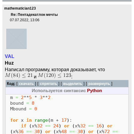
mathematician123
Re: Пентадекатлон мечты
07.07.2022, 13:06
VAL
Huz
Написал программу, которая доказывает, что
и
:
Код:
[
скачать
] [
спрятать
]
[
выделить
]
[
развернуть
]
Используется синтаксис
Python
m
=
2
**
5
*
3
**
2
bound
=
0
Mbound
=
0
for
x
in
range
(
m +
17
)
:
if
(
x%
32
==
24
)
or
(
x%
32
==
16
)
or
(
x%
36
==
30
)
or
(
x%
48
==
30
)
or
(
x%
72
==