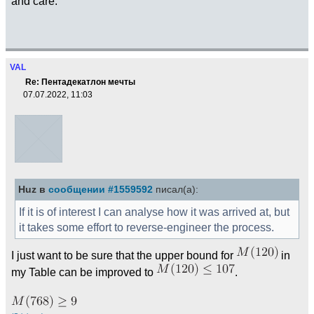
and care.
VAL
Re: Пентадекатлон мечты
07.07.2022, 11:03
Huz в
сообщении #1559592
писал(а):
If it is of interest I can analyse how it was arrived at, but
it takes some effort to reverse-engineer the process.
I just want to be sure that the upper bound for
in
my Table can be improved to
.