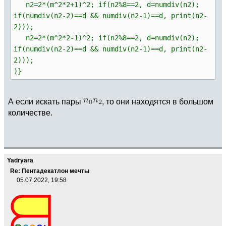
n2=2*(m^2*2+1)^2; if(n2%8==2, d=numdiv(n2);
if(numdiv(n2-2)==d && numdiv(n2-1)==d, print(n2-
2)));
n2=2*(m^2*2-1)^2; if(n2%8==2, d=numdiv(n2);
if(numdiv(n2-2)==d && numdiv(n2-1)==d, print(n2-
2)));
)}
А если искать пары
, то они находятся в большом
количестве.
Yadryara
Re: Пентадекатлон мечты
05.07.2022, 19:58