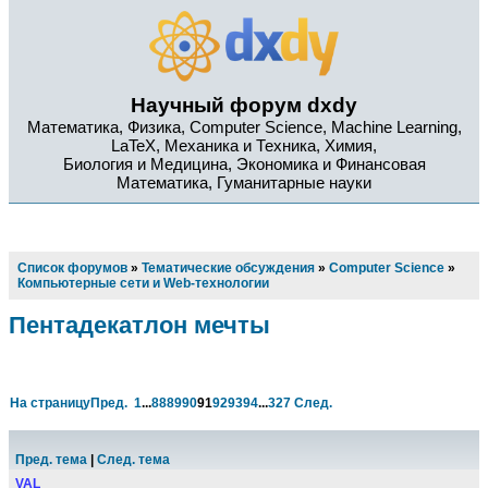
Научный форум dxdy
Математика, Физика, Computer Science, Machine Learning,
LaTeX, Механика и Техника, Химия,
Биология и Медицина, Экономика и Финансовая
Математика, Гуманитарные науки
Список форумов
»
Тематические обсуждения
»
Computer Science
»
Компьютерные сети и Web-технологии
Пентадекатлон мечты
На страницу
Пред.
1
...
88
89
90
91
92
93
94
...
327
След.
Пред. тема
|
След. тема
VAL