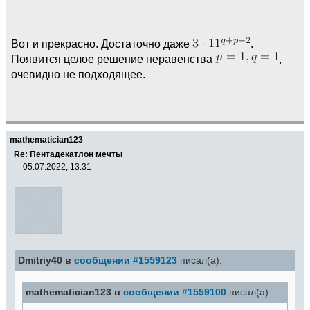
Вот и прекрасно. Достаточно даже
.
Появится целое решение неравенства
,
очевидно не подходящее.
mathematician123
Re: Пентадекатлон мечты
05.07.2022, 13:31
Dmitriy40 в
сообщении #1559123
писал(а):
mathematician123 в
сообщении #1559100
писал(а):