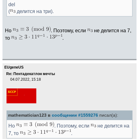
del
(
делится на три).
Но
. Поэтому, если
не делится на 7,
то
.
EUgeneUS
Re: Пентадекатлон мечты
04.07.2022, 15:18
mathematician123 в
сообщении #1559276
писал(а):
Но
. Поэтому, если
не делится на
7, то
.