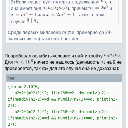
2) Если существует пятёрка, содержащая
, то
она имеет вид
, причём
и
или
. Также в этом
случае
.
Среди первых миллиона
(т.е. примерно до 24-
значных чисел) таких пятёрок нет.
Попробовал ослабить условие и найти тройку
.
Для
ничего не нашлось (делимость
на 9 не
проверяется, так как для это случая она не доказана):
Код:
{for(m=2,10^6,
n2=2*(m^2+1)^2; if(n2%8==2, d=numdiv(n2);
if(numdiv(n2-2)==d && numdiv(n2-1)==d, print(n2-
2)));
n2=2*(m^2-1)^2; if(n2%8==2, d=numdiv(n2);
if(numdiv(n2-2)==d && numdiv(n2-1)==d, print(n2-
2)));