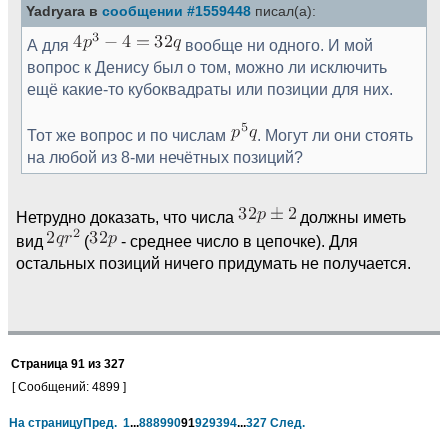
Yadryara в
сообщении #1559448
писал(а):
for
x
in
range
(
m +
65
)
:
if
condition
(
x
)
:
А для
вообще ни одного. И мой
if
bound
>
Mbound:
вопрос к Денису был о том, можно ли исключить
Mbound
=
bound
ещё какие-то кубоквадраты или позиции для них.
bound
=
0
else
:
bound +
=
1
Тот же вопрос и по числам
. Могут ли они стоять
на любой из 8-ми нечётных позиций?
print
(
"M(120) <= "
,
Mbound
)
Нетрудно доказать, что числа
должны иметь
вид
(
- среднее число в цепочке). Для
остальных позиций ничего придумать не получается.
Страница
91
из
327
[ Сообщений: 4899 ]
На страницу
Пред.
1
...
88
89
90
91
92
93
94
...
327
След.