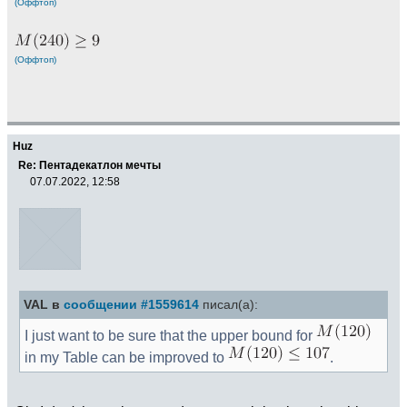
(Оффтоп)
(Оффтоп)
Huz
Re: Пентадекатлон мечты
07.07.2022, 12:58
VAL в
сообщении #1559614
писал(а):
I just want to be sure that the upper bound for
in my Table can be improved to
.