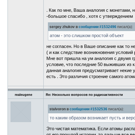
. Как по мне, Ваша аналогия с монетами, 
-большое спасибо , хотя с утверждением
sergey zhukov в
сообщении #1532496
писал(а):
атом - это слишком простой объект
не согласен. Но в Ваше описание как то 
( и как следствие возникновения условий
Мне вот пришла на ум аналогия с двумя гр
условие, что последние 50 выживших из к
данная аналогия предусматривает некие у
есть . Это различия строение самого ато
realeugene
Re: Несколько вопросов по радиоактивности
stalvoron в
сообщении #1532536
писал(а):
то каким образом возникает пусть и ве
Это чистая математика. Если атомы распа
от его прошлой истории, то дальше все в