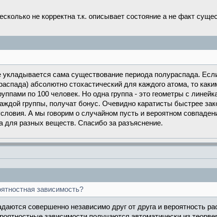
несколько не корректна т.к. описывает состояние а не факт сущ
не укладывается сама существование периода полураспада. Есл
 распада) абсолютно стохастический для каждого атома, то как
уппами по 100 человек. Но одна группа - это геометры с линейка
аждой группы, получат бонус. Очевидно каратисты быстрее зако
словия. А мы говорим о случайном пусть и вероятном совпаден
ма для разных веществ. Спасибо за разъяснение.
роятностная зависимость?
даются совершенно независимо друг от друга и вероятность рас
ероятностные зависимости получаются автоматически из теорве