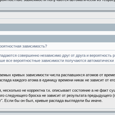
ероятностная зависимость?
падаются совершенно независимо друг от друга и вероятность р
льше все вероятностные зависимости получаются автоматически 
аемых кривых зависимости числа распавшихся атомов от врем
аспада каждого атома в единицу времени никак не зависит от ег
, несколько не корректна т.к. описывает состояние а не факт су
ого следующего броска не зависит от результата предыдущего 
т". Если бы он был, кривые распада выглядели бы иначе.