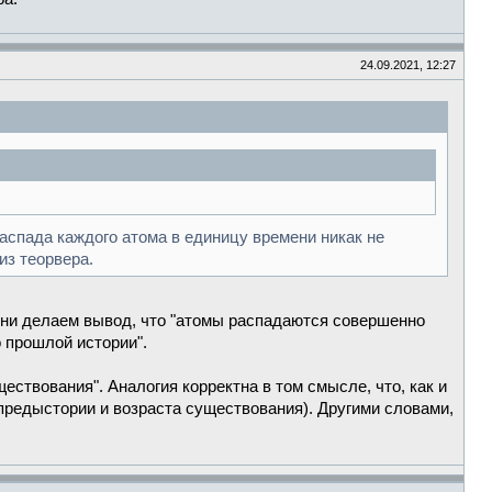
24.09.2021, 12:27
аспада каждого атома в единицу времени никак не
из теорвера.
ени делаем вывод, что "атомы распадаются совершенно
о прошлой истории".
ществования". Аналогия корректна в том смысле, что, как и
(предыстории и возраста существования). Другими словами,