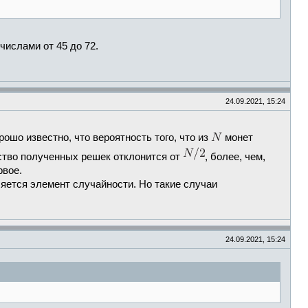
числами от 45 до 72.
24.09.2021, 15:24
ошо известно, что вероятность того, что из
монет
ество полученных решек отклонится от
, более, чем,
рвое.
ляется элемент случайности. Но такие случаи
24.09.2021, 15:24