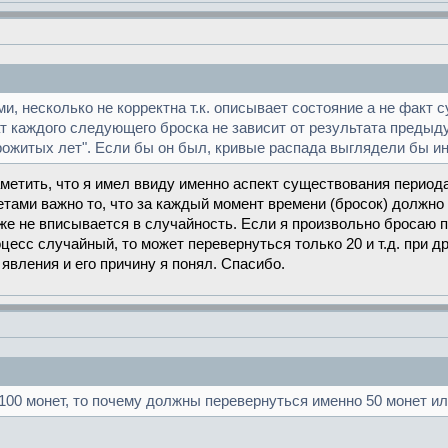
ми, несколько не корректна т.к. описывает состояние а не факт 
тат каждого следующего броска не зависит от результата предыд
прожитых лет". Если бы он был, кривые распада выглядели бы ин
аметить, что я имел ввиду именно аспект существования перио
етами важно то, что за каждый момент времени (бросок) должно
же не вписывается в случайность. Если я произвольно бросаю п
оцесс случайный, то может перевернуться только 20 и т.д. при 
явления и его причину я понял. Спасибо.
100 монет, то почему должны перевернуться именно 50 монет ил