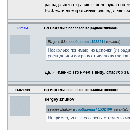
распада или сохраняют число нуклонов и
FGJ, есть ещё протонный распад и нейтро
DimaM
Re: Несколько вопросов по радиоактивности
EUgeneUS в
сообщении #1532511
писал(а):
Насколько понимаю, из цепочки (из рад
распада или сохраняют число нуклонов 
Да. Я именно это имел в виду, спасибо за
stalvoron
Re: Несколько вопросов по радиоактивности
sergey zhukov
,
sergey zhukov в
сообщении #1532496
писал(а):
Например, мы же согласны с тем, что м