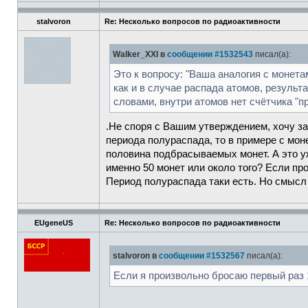
stalvoron
Re: Несколько вопросов по радиоактивности
Walker_XXI в
сообщении #1532543
писал(а):
Это к вопросу: "Ваша аналогия с монета
как и в случае распада атомов, резуль
словами, внутри атомов нет счётчика "
.Не споря с Вашим утверждением, хочу з
периода полураспада, то в примере с мон
половина подбрасываемых монет. А это у
именно 50 монет или около того? Если пр
Период полураспада таки есть. Но смысл 
EUgeneUS
Re: Несколько вопросов по радиоактивности
stalvoron в
сообщении #1532567
писал(а):
Если я произвольно бросаю первый раз 