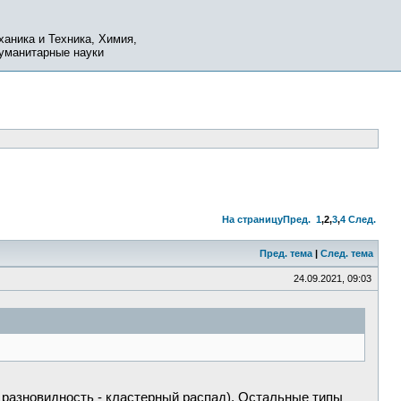
ханика и Техника, Химия,
Гуманитарные науки
На страницу
Пред.
1
,
2
,
3
,
4
След.
Пред. тема
|
След. тема
24.09.2021, 09:03
о разновидность - кластерный распад). Остальные типы