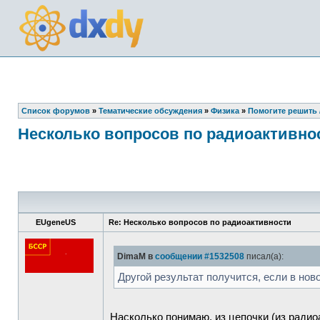
Список форумов
»
Тематические обсуждения
»
Физика
»
Помогите решить /
Несколько вопросов по радиоактивно
EUgeneUS
Re: Несколько вопросов по радиоактивности
DimaM в
сообщении #1532508
писал(а):
Другой результат получится, если в нов
Насколько понимаю, из цепочки (из радио