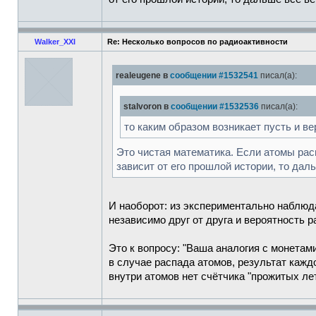
Walker_XXI
Re: Несколько вопросов по радиоактивности
realeugene в
сообщении #1532541
писал(а):
stalvoron в
сообщении #1532536
писал(а):
то каким образом возникает пусть и в
Это чистая математика. Если атомы рас
зависит от его прошлой истории, то да
И наоборот: из экспериментально наблюд
независимо друг от друга и вероятность р
Это к вопросу: "Ваша аналогия с монетами
в случае распада атомов, результат кажд
внутри атомов нет счётчика "прожитых ле