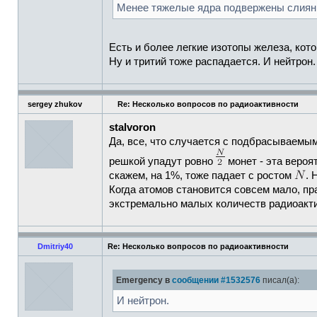
Менее тяжелые ядра подвержены слиянию
Есть и более легкие изотопы железа, кот
Ну и тритий тоже распадается. И нейтрон.
sergey zhukov
Re: Несколько вопросов по радиоактивности
stalvoron
Да, все, что случается с подбрасываемым
решкой упадут ровно
монет - эта вероя
скажем, на 1%, тоже падает с ростом
. 
Когда атомов становится совсем мало, пр
экстремально малых количеств радиоакт
Dmitriy40
Re: Несколько вопросов по радиоактивности
Emergency в
сообщении #1532576
писал(а):
И нейтрон.