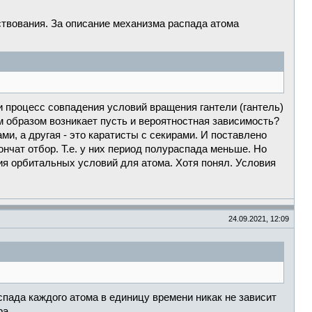
ествования. За описание механизма распада атома
и процесс совпадения условий вращения гантели (гантель)
им образом возникает пусть и вероятностная зависимость?
ми, а другая - это каратисты с секирами. И поставлено
нчат отбор. Т.е. у них период полураспада меньше. Но
ия орбитальных условий для атома. Хотя понял. Условия
24.09.2021, 12:09
пада каждого атома в единицу времени никак не зависит
ра.