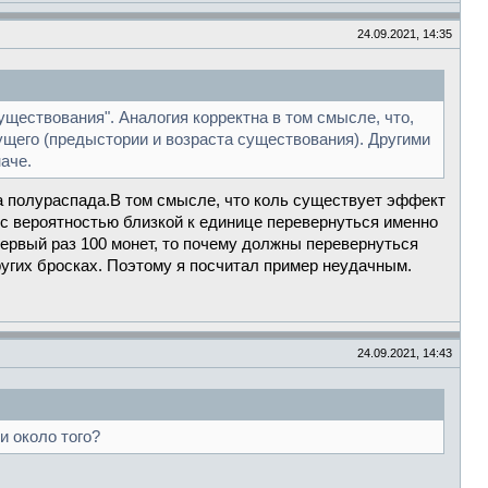
24.09.2021, 14:35
существования". Аналогия корректна в том смысле, что,
ущего (предыстории и возраста существования). Другими
аче.
да полураспада.В том смысле, что коль существует эффект
 с вероятностью близкой к единице перевернуться именно
ервый раз 100 монет, то почему должны перевернуться
других бросках. Поэтому я посчитал пример неудачным.
24.09.2021, 14:43
и около того?