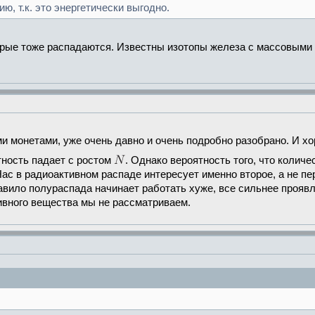
, т.к. это энергетически выгодно.
орые тоже распадаются. Известны изотопы железа с массовыми 
и монетами, уже очень давно и очень подробно разобрано. И хор
тность падает с ростом
. Однако вероятность того, что колич
Нас в радиоактивном распаде интересует именно второе, а не пе
авило полураспада начинает работать хуже, все сильнее прояв
ивного вещества мы не рассматриваем.