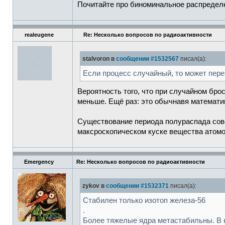
Почитайте про биноминальное распредел
realeugene
Re: Несколько вопросов по радиоактивности
stalvoron в
сообщении #1532567
писал(а):
Если процесс случайный, то может перев
Вероятность того, что при случайном брос
меньше. Ещё раз: это обычнавя математик
Существование периода полураспада совс
максроскопическом куске вещества атомо
Emergency
Re: Несколько вопросов по радиоактивности
zykov в
сообщении #1532371
писал(а):
Стабилен только изотоп железа-56
.
Более тяжелые ядра метастабильны. В к